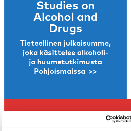
Studies on
Alcohol and
Drugs
Tieteellinen julkaisumme,
joka käsittelee alkoholi-
ja huumetutkimusta
Pohjoismaissa
Nordisk
välfärdsforskning