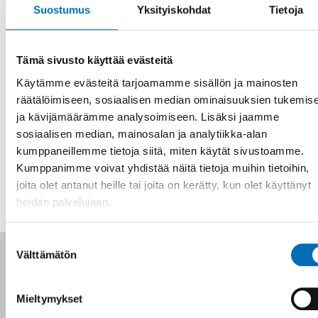
Suostumus
Yksityiskohdat
Tietoja
| Nordic Welfare
Research
Tämä sivusto käyttää evästeitä
Käytämme evästeitä tarjoamamme sisällön ja mainosten
Hyvinvointitutkimuksen
räätälöimiseen, sosiaalisen median ominaisuuksien tukemis
aikakauslehti
ja kävijämäärämme analysoimiseen. Lisäksi jaamme
sosiaalisen median, mainosalan ja analytiikka-alan
kumppaneillemme tietoja siitä, miten käytät sivustoamme.
Kumppanimme voivat yhdistää näitä tietoja muihin tietoihin,
joita olet antanut heille tai joita on kerätty, kun olet käyttänyt
heidän palvelujaan.
Suostumuksen
Seuraa meitä sosiaalisessa mediassa:
Välttämätön
valinta
Mieltymykset