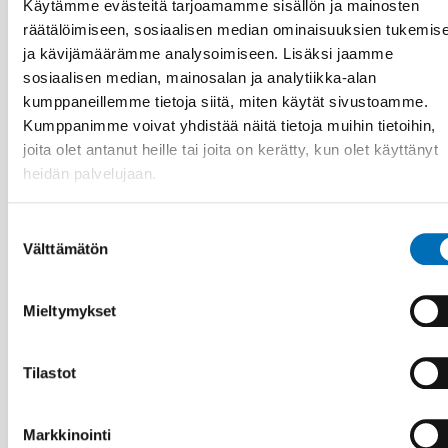
Käytämme evästeitä tarjoamamme sisällön ja mainosten
räätälöimiseen, sosiaalisen median ominaisuuksien tukemis
Aiheeseen liittyviä uutisia
ja kävijämäärämme analysoimiseen. Lisäksi jaamme
sosiaalisen median, mainosalan ja analytiikka-alan
kumppaneillemme tietoja siitä, miten käytät sivustoamme.
Kumppanimme voivat yhdistää näitä tietoja muihin tietoihin,
joita olet antanut heille tai joita on kerätty, kun olet käyttänyt
heidän palvelujaan.
Suostumuksen
Välttämätön
valinta
Mieltymykset
Tilastot
Markkinointi