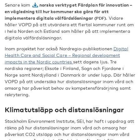
Senare kom
norska verktyget Färdplan för innovation –
en vägledning till hur kommuner ska göra för att
implementera digitala välfärdslösningar
. Vidare
håller VOPD på att utvärdera ett flertal kommuner runt om
i hela Norden och Estland som håller på att implementera
digitala välfärdslösningar.
Inom projektet har också Nordregio-publikationen
Digital
Health Care and Social Care – Regional development
impacts in the Nordic countries
sett dagens ljus. Tre
nordiska regioner; Eksote i Finland, Sogn och Fjordane i
Norge samt Nordjylland i Danmark är under lupp. Där håller
VOPD på att undersöka hur distanslösningar inom vård och
omsorg har påverkat behov av kompetensförsörjning samt
rekrytering.
Klimatutsläpp och distanslösningar
Stockholm Environment Institute, SEI, har haft i uppdrag att
räkna på hur distanslösningar inom vård och omsorg har
påverkat CO2 utsläpp och hur distanslösningar inom vård