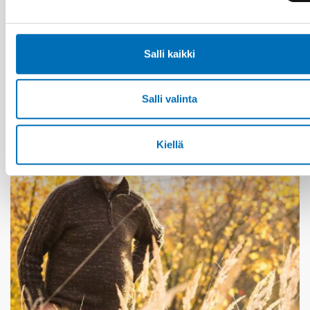
LAPSET & NUORET
25 elo 2025
Nordiskt samarbete för en trygg digital
uppväxt
Salli kaikki
Salli valinta
Kiellä