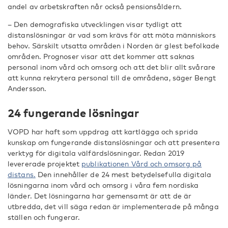
andel av arbetskraften når också pensionsåldern.
– Den demografiska utvecklingen visar tydligt att
distanslösningar är vad som krävs för att möta människors
behov. Särskilt utsatta områden i Norden är glest befolkade
områden. Prognoser visar att det kommer att saknas
personal inom vård och omsorg och att det blir allt svårare
att kunna rekrytera personal till de områdena, säger Bengt
Andersson.
24 fungerande lösningar
VOPD har haft som uppdrag att kartlägga och sprida
kunskap om fungerande distanslösningar och att presentera
verktyg för digitala välfärdslösningar. Redan 2019
levererade projektet
publikationen Vård och omsorg på
distans.
Den innehåller de 24 mest betydelsefulla digitala
lösningarna inom vård och omsorg i våra fem nordiska
länder. Det lösningarna har gemensamt är att de är
utbredda, det vill säga redan är implementerade på många
ställen och fungerar.