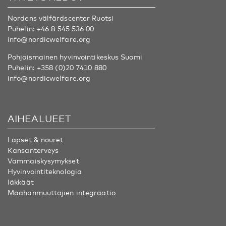
Nordens välfärdscenter Ruotsi
Puhelin:
+46 8 545 536 00
info@nordicwelfare.org
Pohjoismainen hyvinvointikeskus Suomi
Puhelin:
+358 (0)20 7410 880
info@nordicwelfare.org
AIHEALUEET
Lapset & nouret
Kansanterveys
Vammaiskysymykset
Hyvinvointiteknologia
Iäkkäät
Maahanmuuttajien integraatio