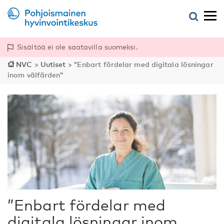
Sisältöä ei ole saatavilla suomeksi.
NVC
>
Uutiset
>
”Enbart fördelar med digitala lösningar
inom välfärden”
”Enbart fördelar med
digitala lösningar inom