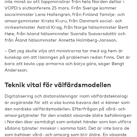
inte minst av att toppministrar från hela Norden deltar i
VOPD:s slutkonferens 25 mars. Från Sverige kommer
socialminister Lena Hallengren, från Finland familje- och
omsorgsminister Krista Kiuru, från Danmark social- och
inrikesminister Astrid Krag, från Norge hälsominister Bent
Høie, från Island hälsominister Svandís Svavarsdottír och
från Åland hälsominister Annette Holmberg-Jansson.
– Det jag skulle vilja att ministrarna tar med sig hem är
kunskap om att lösningen på problemen redan finns. Det är
bara att kavla upp armarna och börja göra, säger Bengt
Andersson.
Teknik vital för välfärdsmodellen
Digitalisering och distanslösningar inom välfärdsteknologi
är avgörande för att vi ska kunna bevara det vi känner som
den nordiska välfärdsmodellen. Efterfrågan på vård- och
omsorgstjänster för den snabbt växande äldre befolkningen
i Norden ökar samtidigt som antalet händer som kan utföra
sådana tjänster minskar i samma takt. Det är inte bara de
som behöver vård- och omsorg som blir äldre. En växande