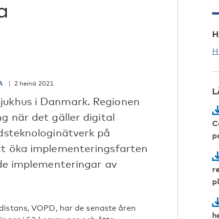
a
r
H
H
IA
2 heinä 2021
L
sjukhus i Danmark. Regionen
g när det gäller digital
C
rdsteknologinätverk på
p
att öka implementeringsfarten
kade implementeringar av
r
p
distans, VOPD, har de senaste åren
h