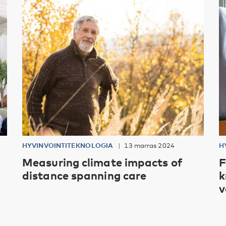
HYVINVOINTITEKNOLOGIA
13 marras 2024
H
Measuring climate impacts of
F
distance spanning care
k
v