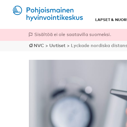
LAPSET & NUOR
Sisältöä ei ole saatavilla suomeksi.
NVC
>
Uutiset
>
Lyckade nordiska distan