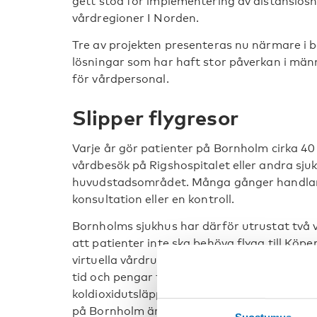
gett stöd för implementering av distanslös
vårdregioner I Norden.
Tre av projekten presenteras nu närmare i b
lösningar som har haft stor påverkan i män
för vårdpersonal.
Slipper flygresor
Varje år gör patienter på Bornholm cirka 40
vårdbesök på Rigshospitalet eller andra sjuk
huvudstadsområdet. Många gånger handlar
konsultation eller en kontroll.
Bornholms sjukhus har därför utrustat två 
att patienter inte ska behöva flyga till Köp
virtuella vårdrummen är ett alternativt sät
tid och pengar för patienterna – samtidigt s
koldioxidutsläpp med minskat antal flygres
på Bornholm är nöjda med den virtuella lös