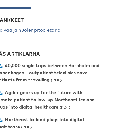
ANKKEET
oivaa ja huolenpitoa etänä
ÄS ARTIKLARNA
40,000 single trips between Bornholm and
openhagen – outpatient teleclinics save
atients from travelling
Agder gears up for the future with
emote patient follow-up Northeast Iceland
lugs into digital healthcare
Northeast Iceland plugs into digital
ealthcare