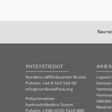
Seuraa
YHTEYSTIEDOT
AIHE
Nordens välfärdscenter Ruotsi
Lapset 
Puhelin:
+46 8 545 536 00
Kansan
info@nordicwelfare.org
Vammai
Hyvinvo
Pohjoismainen
Iäkkäät
hyvinvointikeskus Suomi
Maahan
Puhelin:
+358 (0)20 7410 880