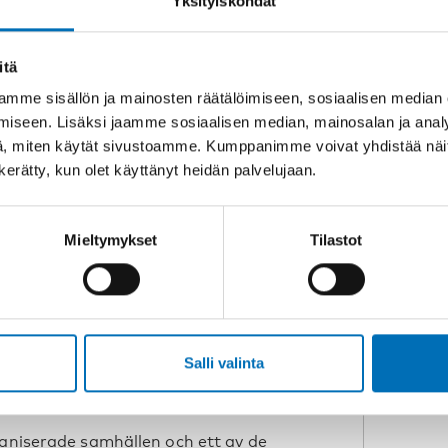
Yksityiskohdat
itä
kommuner samarbetat om en regional
mme sisällön ja mainosten räätälöimiseen, sosiaalisen median
icin och fjärruppföljning av patienter.
iseen. Lisäksi jaamme sosiaalisen median, mainosalan ja analy
jukhusen och primärvården har ett
, miten käytät sivustoamme. Kumppanimme voivat yhdistää näitä t
varit mycket framgångsrikt. Patienter
n kerätty, kun olet käyttänyt heidän palvelujaan.
lvis de med kroniska sjukdomar
atienter som återhämta sig från covid-
Mieltymykset
Tilastot
 välfärdsteknologinätverk bildats på
det påbörjade samarbetet är att
Salli valinta
ar i regionen men även andra nordliga
baniserade samhällen och ett av de