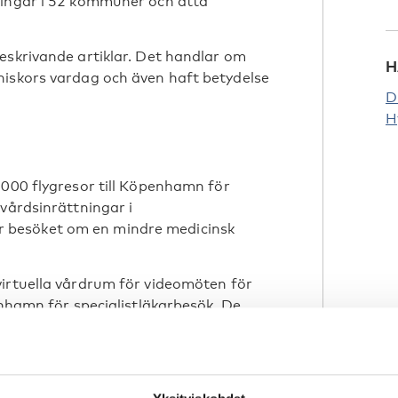
ningar i 52 kommuner och åtta
eskrivande artiklar. Det handlar om
H
niskors vardag och även haft betydelse
D
H
 000 flygresor till Köpenhamn för
vårdsinrättningar i
 besöket om en mindre medicinsk
virtuella vårdrum för videomöten för
enhamn för specialistläkarbesök. De
t för möte med specialister och sparar
om det har en positiv effekt på
or. Både patienter och vårdpersonalen
ningen.