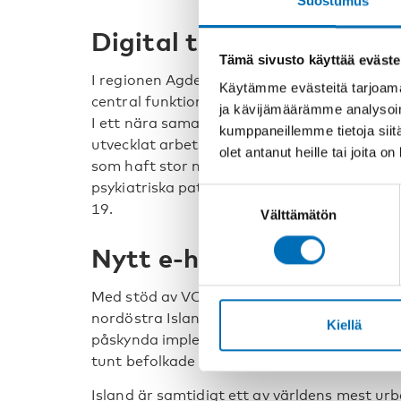
Suostumus
Digital telehälsa
Tämä sivusto käyttää eväste
I regionen Agder regionen i Norge har 25 
Käytämme evästeitä tarjoama
central funktion för monitorering av telemed
ja kävijämäärämme analysoim
I ett nära samarbete mellan kommunerna, s
kumppaneillemme tietoja siitä
utvecklat arbetssätt med distanslösningar 
olet antanut heille tai joita o
som haft stor nytta av lösningen är exempe
psykiatriska patienter och nu senast även p
Suostumuksen
19.
Välttämätön
valinta
Nytt e-hälsonätverk
Med stöd av VOPD har ett nytt e-hälso- och
nordöstra Island. Målet med nätverket och 
Kiellä
påskynda implementering av distanslösning
tunt befolkade områden i landet.
Island är samtidigt ett av världens mest ur