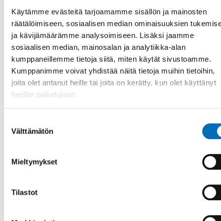
Annual Report 2025
Käytämme evästeitä tarjoamamme sisällön ja mainosten
The Nordic Welfare Centre is an institution within the
räätälöimiseen, sosiaalisen median ominaisuuksien tukemis
Nordic Council of Ministers. Our core mission is to serve as
ja kävijämäärämme analysoimiseen. Lisäksi jaamme
a platform for [...]
sosiaalisen median, mainosalan ja analytiikka-alan
kumppaneillemme tietoja siitä, miten käytät sivustoamme.
Kumppanimme voivat yhdistää näitä tietoja muihin tietoihin,
joita olet antanut heille tai joita on kerätty, kun olet käyttänyt
heidän palvelujaan.
Suostumuksen
Välttämätön
valinta
Mieltymykset
Tilastot