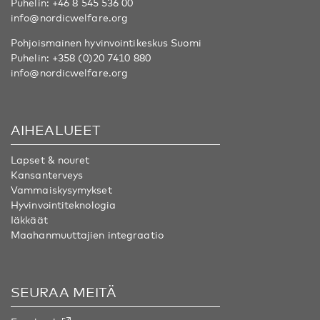
Puhelin:
+46 8 545 536 00
info@nordicwelfare.org
Pohjoismainen hyvinvointikeskus Suomi
Puhelin:
+358 (0)20 7410 880
info@nordicwelfare.org
AIHEALUEET
Lapset & nouret
Kansanterveys
Vammaiskysymykset
Hyvinvointiteknologia
Iäkkäät
Maahanmuuttajien integraatio
SEURAA MEITÄ