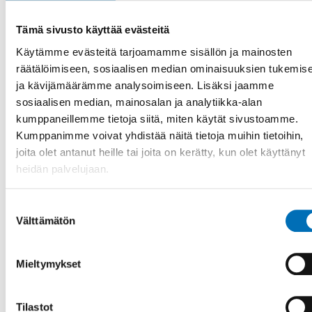
Tämä sivusto käyttää evästeitä
Käytämme evästeitä tarjoamamme sisällön ja mainosten
räätälöimiseen, sosiaalisen median ominaisuuksien tukemis
ja kävijämäärämme analysoimiseen. Lisäksi jaamme
RAPORTTI
-
KUUROSOKEUS
sosiaalisen median, mainosalan ja analytiikka-alan
10 huhti 2024
kumppaneillemme tietoja siitä, miten käytät sivustoamme.
Re-CHARGE – Voices about living with
Kumppanimme voivat yhdistää näitä tietoja muihin tietoihin,
CHARGE syndrome
joita olet antanut heille tai joita on kerätty, kun olet käyttänyt
Given the right support, persons with CHARGE syndrome
heidän palvelujaan.
can overcome not only medical challenges but also various
other obstacles, a [...]
Suostumuksen
Välttämätön
valinta
Mieltymykset
Tilastot