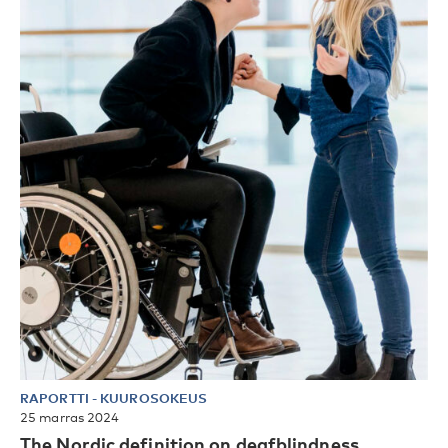
RAPORTTI
-
KUUROSOKEUS
25 marras 2024
The Nordic definition on deafblindness