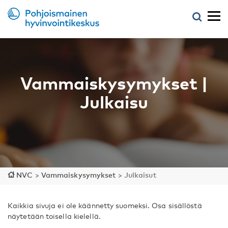
Vammaiskysymykset |
Julkaisu
NVC
>
Vammaiskysymykset
>
Julkaisut
Kaikkia sivuja ei ole käännetty suomeksi. Osa sisällöstä
näytetään toisella kielellä.