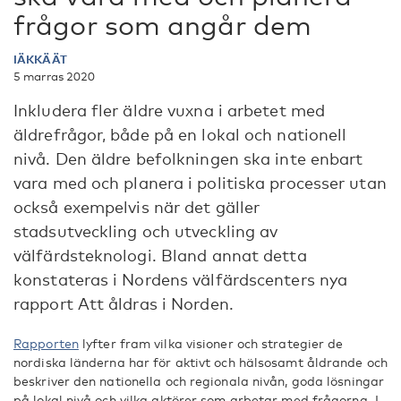
frågor som angår dem
IÄKKÄÄT
5 marras 2020
Inkludera fler äldre vuxna i arbetet med
äldrefrågor, både på en lokal och nationell
nivå. Den äldre befolkningen ska inte enbart
vara med och planera i politiska processer utan
också exempelvis när det gäller
stadsutveckling och utveckling av
välfärdsteknologi. Bland annat detta
konstateras i Nordens välfärdscenters nya
rapport Att åldras i Norden.
Rapporten
lyfter fram vilka visioner och strategier de
nordiska länderna har för aktivt och hälsosamt åldrande och
beskriver den nationella och regionala nivån, goda lösningar
på lokal nivå och vilka aktörer som arbetar med frågorna. I