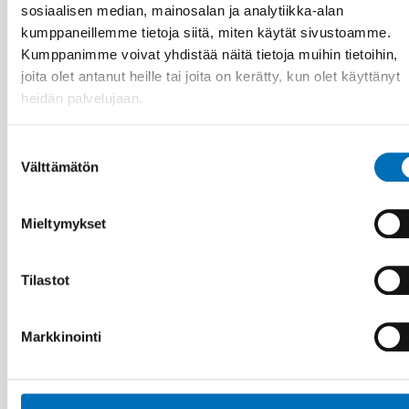
sosiaalisen median, mainosalan ja analytiikka-alan
kumppaneillemme tietoja siitä, miten käytät sivustoamme.
Kumppanimme voivat yhdistää näitä tietoja muihin tietoihin,
joita olet antanut heille tai joita on kerätty, kun olet käyttänyt
heidän palvelujaan.
Suostumuksen
Välttämätön
valinta
Mieltymykset
Tilastot
HYVINVOINTITEKNOLOGIA
Markkinointi
13 marras 2024
Measuring climate impacts of distance
spanning care