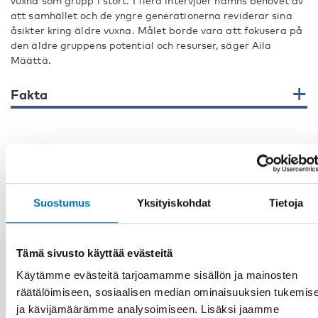
vuxna som grupp i stort. I flera intervjuer nämns behovet av
att samhället och de yngre generationerna reviderar sina
åsikter kring äldre vuxna. Målet borde vara att fokusera på
den äldre gruppens potential och resurser, säger Aila
Määttä.
Fakta
JAA
Suostumus
Yksityiskohdat
Tietoja
Tämä sivusto käyttää evästeitä
Aiheeseen liittyviä uutisia
Käytämme evästeitä tarjoamamme sisällön ja mainosten
räätälöimiseen, sosiaalisen median ominaisuuksien tukemis
ja kävijämäärämme analysoimiseen. Lisäksi jaamme