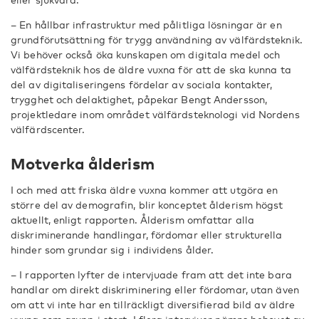
– En hållbar infrastruktur med pålitliga lösningar är en
grundförutsättning för trygg användning av välfärdsteknik.
Vi behöver också öka kunskapen om digitala medel och
välfärdsteknik hos de äldre vuxna för att de ska kunna ta
del av digitaliseringens fördelar av sociala kontakter,
trygghet och delaktighet, påpekar Bengt Andersson,
projektledare inom området välfärdsteknologi vid Nordens
välfärdscenter.
Motverka ålderism
I och med att friska äldre vuxna kommer att utgöra en
större del av demografin, blir konceptet ålderism högst
aktuellt, enligt rapporten. Ålderism omfattar alla
diskriminerande handlingar, fördomar eller strukturella
hinder som grundar sig i individens ålder.
– I rapporten lyfter de intervjuade fram att det inte bara
handlar om direkt diskriminering eller fördomar, utan även
om att vi inte har en tillräckligt diversifierad bild av äldre