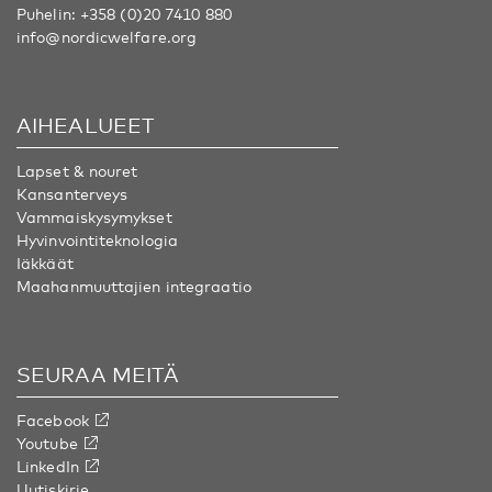
Puhelin:
+358 (0)20 7410 880
info@nordicwelfare.org
AIHEALUEET
Lapset & nouret
Kansanterveys
Vammaiskysymykset
Hyvinvointiteknologia
Iäkkäät
Maahanmuuttajien integraatio
SEURAA MEITÄ
Facebook
Youtube
LinkedIn
Uutiskirje