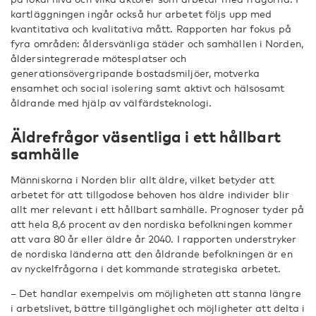
kartläggningen ingår också hur arbetet följs upp med
kvantitativa och kvalitativa mått. Rapporten har fokus på
fyra områden: åldersvänliga städer och samhällen i Norden,
åldersintegrerade mötesplatser och
generationsövergripande bostadsmiljöer, motverka
ensamhet och social isolering samt aktivt och hälsosamt
åldrande med hjälp av välfärdsteknologi.
Äldrefrågor väsentliga i ett hållbart
samhälle
Människorna i Norden blir allt äldre, vilket betyder att
arbetet för att tillgodose behoven hos äldre individer blir
allt mer relevant i ett hållbart samhälle. Prognoser tyder på
att hela 8,6 procent av den nordiska befolkningen kommer
att vara 80 år eller äldre år 2040. I rapporten understryker
de nordiska länderna att den åldrande befolkningen är en
av nyckelfrågorna i det kommande strategiska arbetet.
– Det handlar exempelvis om möjligheten att stanna längre
i arbetslivet, bättre tillgänglighet och möjligheter att delta i