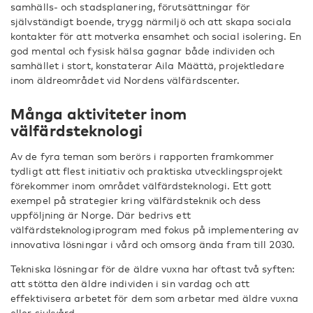
samhälls- och stadsplanering, förutsättningar för
självständigt boende, trygg närmiljö och att skapa sociala
kontakter för att motverka ensamhet och social isolering. En
god mental och fysisk hälsa gagnar både individen och
samhället i stort, konstaterar Aila Määttä, projektledare
inom äldreområdet vid Nordens välfärdscenter.
Många aktiviteter inom
välfärdsteknologi
Av de fyra teman som berörs i rapporten framkommer
tydligt att flest initiativ och praktiska utvecklingsprojekt
förekommer inom området välfärdsteknologi. Ett gott
exempel på strategier kring välfärdsteknik och dess
uppföljning är Norge. Där bedrivs ett
välfärdsteknologiprogram med fokus på implementering av
innovativa lösningar i vård och omsorg ända fram till 2030.
Tekniska lösningar för de äldre vuxna har oftast två syften:
att stötta den äldre individen i sin vardag och att
effektivisera arbetet för dem som arbetar med äldre vuxna
eller sjukvård.