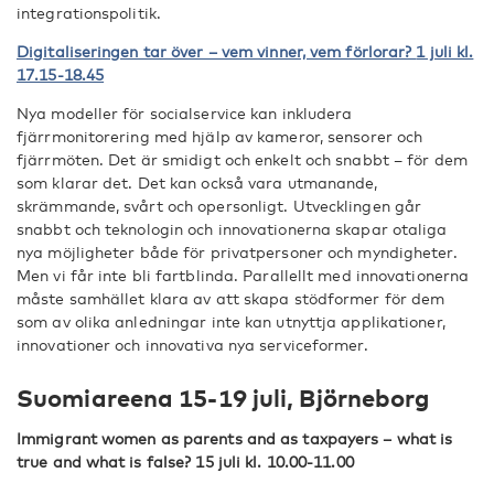
integrationspolitik.
Digitaliseringen tar över – vem vinner, vem förlorar?
1 juli kl.
17.15-18.45
Nya modeller för socialservice kan inkludera
fjärrmonitorering med hjälp av kameror, sensorer och
fjärrmöten. Det är smidigt och enkelt och snabbt – för dem
som klarar det. Det kan också vara utmanande,
skrämmande, svårt och opersonligt. Utvecklingen går
snabbt och teknologin och innovationerna skapar otaliga
nya möjligheter både för privatpersoner och myndigheter.
Men vi får inte bli fartblinda. Parallellt med innovationerna
måste samhället klara av att skapa stödformer för dem
som av olika anledningar inte kan utnyttja applikationer,
innovationer och innovativa nya serviceformer.
Suomiareena 15-19 juli, Björneborg
Immigrant women as parents and as taxpayers – what is
true and what is false? 15 juli kl. 10.00-11.00