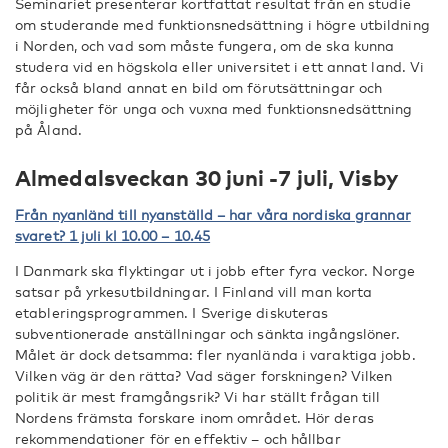
Seminariet presenterar kortfattat resultat från en studie
om studerande med funktionsnedsättning i högre utbildning
i Norden, och vad som måste fungera, om de ska kunna
studera vid en högskola eller universitet i ett annat land. Vi
får också bland annat en bild om förutsättningar och
möjligheter för unga och vuxna med funktionsnedsättning
på Åland.
Almedalsveckan 30 juni -7 juli, Visby
Från nyanländ till nyanställd – har våra nordiska grannar
svaret? 1 juli kl 10.00 – 10.45
I Danmark ska flyktingar ut i jobb efter fyra veckor. Norge
satsar på yrkesutbildningar. I Finland vill man korta
etableringsprogrammen. I Sverige diskuteras
subventionerade anställningar och sänkta ingångslöner.
Målet är dock detsamma: fler nyanlända i varaktiga jobb.
Vilken väg är den rätta? Vad säger forskningen? Vilken
politik är mest framgångsrik? Vi har ställt frågan till
Nordens främsta forskare inom området. Hör deras
rekommendationer för en effektiv – och hållbar