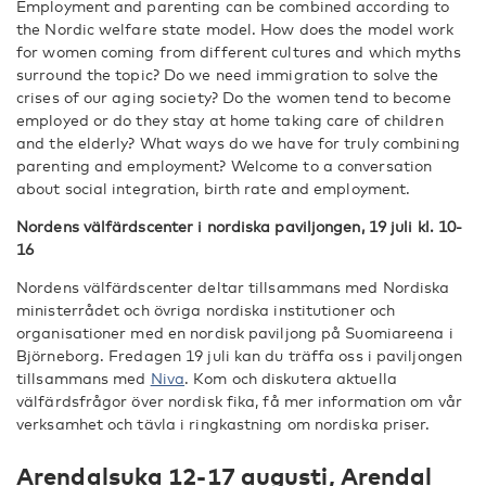
Employment and parenting can be combined according to
the Nordic welfare state model. How does the model work
for women coming from different cultures and which myths
surround the topic? Do we need immigration to solve the
crises of our aging society? Do the women tend to become
employed or do they stay at home taking care of children
and the elderly? What ways do we have for truly combining
parenting and employment? Welcome to a conversation
about social integration, birth rate and employment.
Nordens välfärdscenter i nordiska paviljongen, 19 juli kl. 10-
16
Nordens välfärdscenter deltar tillsammans med Nordiska
ministerrådet och övriga nordiska institutioner och
organisationer med en nordisk paviljong på Suomiareena i
Björneborg. Fredagen 19 juli kan du träffa oss i paviljongen
tillsammans med
Niva
. Kom och diskutera aktuella
välfärdsfrågor över nordisk fika, få mer information om vår
verksamhet och tävla i ringkastning om nordiska priser.
Arendalsuka 12-17 augusti, Arendal