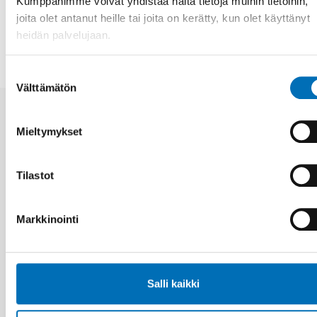
Kumppanimme voivat yhdistää näitä tietoja muihin tietoihin,
JAA
joita olet antanut heille tai joita on kerätty, kun olet käyttänyt
heidän palvelujaan.
Suostumuksen
Välttämätön
valinta
Aiheeseen liittyviä uutisia
Mieltymykset
Tilastot
Markkinointi
Salli kaikki