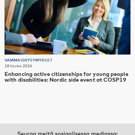
VAMMAISKYSYMYKSET
18 touko 2026
Enhancing active citizenships for young people
with disabilities: Nordic side event at COSP19
Seuraa meitä sosiaalisessa mediassa: