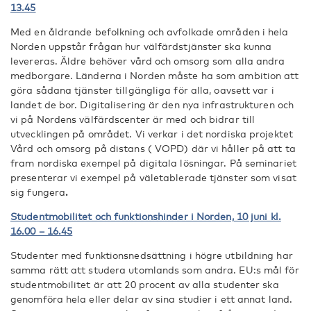
13.45
Med en åldrande befolkning och avfolkade områden i hela
Norden uppstår frågan hur välfärdstjänster ska kunna
levereras. Äldre behöver vård och omsorg som alla andra
medborgare. Länderna i Norden måste ha som ambition att
göra sådana tjänster tillgängliga för alla, oavsett var i
landet de bor. Digitalisering är den nya infrastrukturen och
vi på Nordens välfärdscenter är med och bidrar till
utvecklingen på området. Vi verkar i det nordiska projektet
Vård och omsorg på distans ( VOPD) där vi håller på att ta
fram nordiska exempel på digitala lösningar. På seminariet
presenterar vi exempel på väletablerade tjänster som visat
sig fungera
.
Studentmobilitet och funktionshinder i Norden, 10 juni kl.
16.00 – 16.45
Studenter med funktionsnedsättning i högre utbildning har
samma rätt att studera utomlands som andra. EU:s mål för
studentmobilitet är att 20 procent av alla studenter ska
genomföra hela eller delar av sina studier i ett annat land.