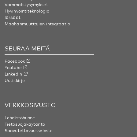
Vammaiskysymykset
Hyvinvointiteknologia
Iäkkäät
Maahanmuuttajien integraatio
SEURAA MEITÄ
Facebook
Youtube
LinkedIn
Uutiskirje
VERKKOSIVUSTO
Lehdistöhuone
Tietosuojakäytäntö
Saavutettavuusseloste