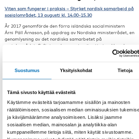
Viten som fungerer i praksis – Styrket nordisk samarbeid på
sosialområdet, 13 augusti kl. 14.00-15.30
År 2017 genomförde den förra isländska socialministern
Árni Páll Árnason, på uppdrag av Nordiska ministerrådet, en
genomlysning av det nordiska samarbetet på
socialområdet. Syftet med rapporten är att utveckla och
stärka samarbetet enligt ländernas behov och aktuella
problemställningar. Ett centralt mål är att fokusera mer på
kunskap som fungerar i praktiken. Under semnariet
Suostumus
Yksityiskohdat
Tietoja
presenterar Árnason rapporten och Nordens
välfärdscenters direktör Eva Franzén deltar i diskussionen
om hur det nordiska samarbetet på socialområdet kan
stärkas på bästa sätt.
Tämä sivusto käyttää evästeitä
Foto: Suomiareena/MTV3
Käytämme evästeitä tarjoamamme sisällön ja mainosten
räätälöimiseen, sosiaalisen median ominaisuuksien tukemis
Fakta
ja kävijämäärämme analysoimiseen. Lisäksi jaamme
sosiaalisen median, mainosalan ja analytiikka-alan
kumppaneillemme tietoja siitä, miten käytät sivustoamme.