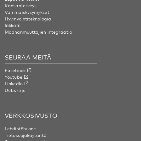
Kansanterveys
Vammaiskysymykset
Hyvinvointiteknologia
Iäkkäät
Maahanmuuttajien integraatio
SEURAA MEITÄ
Facebook
Youtube
LinkedIn
Uutiskirje
VERKKOSIVUSTO
Lehdistöhuone
Tietosuojakäytäntö