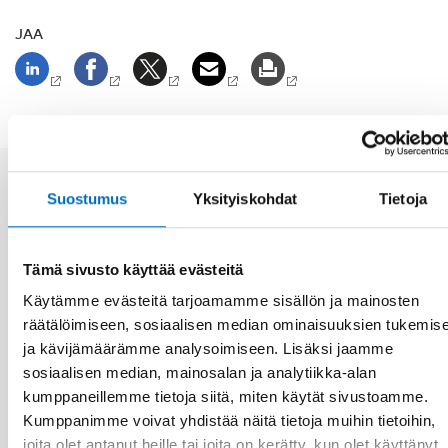
JAA
Suostumus
Yksityiskohdat
Tietoja
Aiheeseen liittyviä uutisia
Tämä sivusto käyttää evästeitä
Käytämme evästeitä tarjoamamme sisällön ja mainosten
räätälöimiseen, sosiaalisen median ominaisuuksien tukemis
ja kävijämäärämme analysoimiseen. Lisäksi jaamme
sosiaalisen median, mainosalan ja analytiikka-alan
kumppaneillemme tietoja siitä, miten käytät sivustoamme.
Kumppanimme voivat yhdistää näitä tietoja muihin tietoihin,
joita olet antanut heille tai joita on kerätty, kun olet käyttänyt