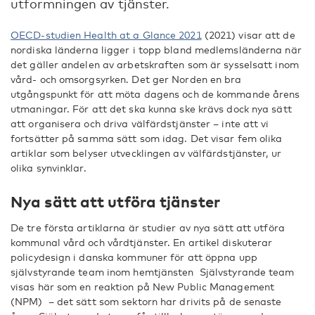
utformningen av tjänster.
OECD-studien Health at a Glance 2021
(2021) visar att de
nordiska länderna ligger i topp bland medlemsländerna när
det gäller andelen av arbetskraften som är sysselsatt inom
vård- och omsorgsyrken. Det ger Norden en bra
utgångspunkt för att möta dagens och de kommande årens
utmaningar. För att det ska kunna ske krävs dock nya sätt
att organisera och driva välfärdstjänster – inte att vi
fortsätter på samma sätt som idag. Det visar fem olika
artiklar som belyser utvecklingen av välfärdstjänster, ur
olika synvinklar.
Nya sätt att utföra tjänster
De tre första artiklarna är studier av nya sätt att utföra
kommunal vård och vårdtjänster. En artikel diskuterar
policydesign i danska kommuner för att öppna upp
självstyrande team inom hemtjänsten Självstyrande team
visas här som en reaktion på New Public Management
(NPM) – det sätt som sektorn har drivits på de senaste