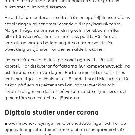
åren. Självstyrande team får tillbaka en större grad av
auktoritet, tillit och diskretion.
En artikel presenterar resultat från en uppföljningsstudie av
etableringen av ett ambulerande äldrepsykiatrisk team i
Norge. Frågorna om samordning och interaktion mellan
olika tjänstenivåer är ofta en kritisk punkt. Här är det
särskilt anhörigas bedömningar som är av värde för
utveckling av tjänster för den enskilde brukaren.
Demensvårdens och dess personal ägnas ett särskilt
kapitel. Här diskuterar författarna hur kompetensutveckling
och lärande sker i vardagen. Författarna tittar särskilt på
vad som utgör flaskhalsar för lärande i praktiskt arbete. De
pekar på flera aspekter som kan vidareutvecklas och
förbättras genom de sätt på vilka lärande organiseras och
genomförs som en del av tjänsterna.
Digitala studier under corona
Elever med icke-synliga funktionsnedsättningar och hur de
upplevde digitala studieformer under coronapandemin är