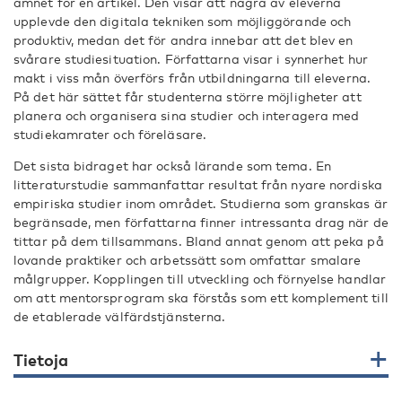
ämnet för en artikel. Den visar att några av eleverna
upplevde den digitala tekniken som möjliggörande och
produktiv, medan det för andra innebar att det blev en
svårare studiesituation. Författarna visar i synnerhet hur
makt i viss mån överförs från utbildningarna till eleverna.
På det här sättet får studenterna större möjligheter att
planera och organisera sina studier och interagera med
studiekamrater och föreläsare.
Det sista bidraget har också lärande som tema. En
litteraturstudie sammanfattar resultat från nyare nordiska
empiriska studier inom området. Studierna som granskas är
begränsade, men författarna finner intressanta drag när de
tittar på dem tillsammans. Bland annat genom att peka på
lovande praktiker och arbetssätt som omfattar smalare
målgrupper. Kopplingen till utveckling och förnyelse handlar
om att mentorsprogram ska förstås som ett komplement till
de etablerade välfärdstjänsterna.
Tietoja