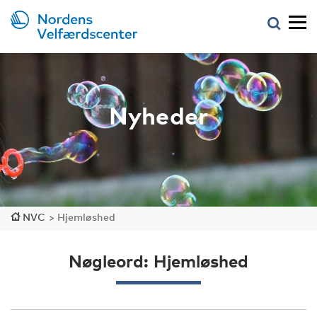
Nyheder
NVC
>
Hjemløshed
Nøgleord: Hjemløshed