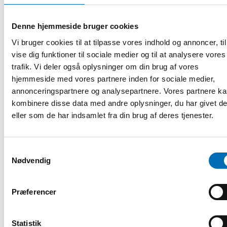
Denne hjemmeside bruger cookies
Vi bruger cookies til at tilpasse vores indhold og annoncer, til
vise dig funktioner til sociale medier og til at analysere vores
trafik. Vi deler også oplysninger om din brug af vores
hjemmeside med vores partnere inden for sociale medier,
annonceringspartnere og analysepartnere. Vores partnere k
kombinere disse data med andre oplysninger, du har givet d
eller som de har indsamlet fra din brug af deres tjenester.
Samtykkevalg
Nødvendig
VELFÆRDSPOLITIK
10 dec 2020
Finlands recept mot hemlöshet: bostadsbygge
Præferencer
och Bostad först
En viktig beståndsdel för att minska hemlösheten är att
Statistik