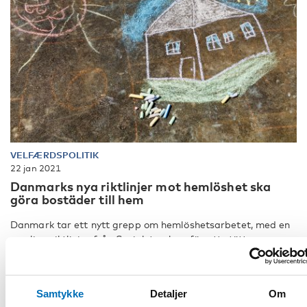
VELFÆRDSPOLITIK
22 jan 2021
Danmarks nya riktlinjer mot hemlöshet ska
göra bostäder till hem
Danmark tar ett nytt grepp om hemlöshetsarbetet, med en
samling riktlinjer från Socialstyrelsen för att stötta
kommunerna att implemente [...]
Samtykke
Detaljer
Om