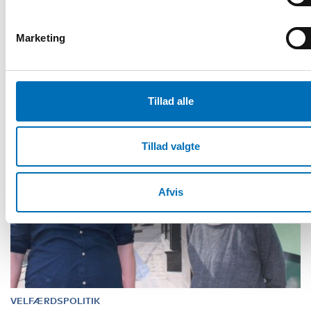
bygga bostäder som folk har råd med. Det är en av
slutsatserna i professor Ha [...]
Marketing
Tillad alle
Tillad valgte
Afvis
VELFÆRDSPOLITIK