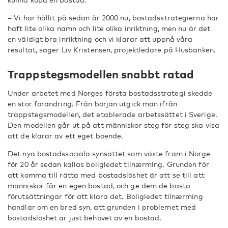
– Vi har hållit på sedan år 2000 nu, bostadsstrategierna har
haft lite olika namn och lite olika inriktning, men nu är det
en väldigt bra inriktning och vi klarar att uppnå våra
resultat, säger Liv Kristensen, projektledare på Husbanken.
Trappstegsmodellen snabbt ratad
Under arbetet med Norges första bostadsstrategi skedde
en stor förändring. Från början utgick man ifrån
trappstegsmodellen, det etablerade arbetssättet i Sverige.
Den modellen går ut på att människor steg för steg ska visa
att de klarar av ett eget boende.
Det nya bostadssociala synsättet som växte fram i Norge
för 20 år sedan kallas boligledet tilnærming. Grunden för
att komma till rätta med bostadslöshet är att se till att
människor får en egen bostad, och ge dem de bästa
förutsättningar för att klara det. Boligledet tilnærming
handlar om en bred syn, att grunden i problemet med
bostadslöshet är just behovet av en bostad.