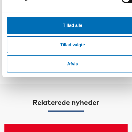
Borgersen, kollega till Katja Haarslev Johannessen, på
Oslos socialtjänst.
Tillad alle
Fakta
Tillad valgte
DEL
Afvis
Relaterede nyheder