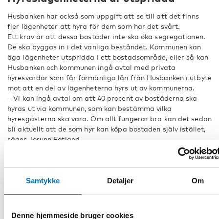
Husbanken har också som uppgift att se till att det finns
fler lägenheter att hyra för dem som har det svårt.
Ett krav är att dessa bostäder inte ska öka segregationen.
De ska byggas in i det vanliga beståndet. Kommunen kan
äga lägenheter utspridda i ett bostadsområde, eller så kan
Husbanken och kommunen ingå avtal med privata
hyresvärdar som får förmånliga lån från Husbanken i utbyte
mot att en del av lägenheterna hyrs ut av kommunerna.
– Vi kan ingå avtal om att 40 procent av bostäderna ska
hyras ut via kommunen, som kan bestämma vilka
hyresgästerna ska vara. Om allt fungerar bra kan det sedan
bli aktuellt att de som hyr kan köpa bostaden själv istället,
säger Jorunn Fotland.
Motverkar diskrimineringen
Samtykke
Detaljer
Om
Kommunen ska då se till att det
blir en blandning av hyresgäster
så att det inte bara blir personer
med hög social belastning. Det
Denne hjemmeside bruger cookies