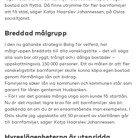
bostad och flytta. Då finns utrymme för fler barnfamiljer
att få stöd, säger Katja Haarslev Johannessen, på Oslos
socialtjänst.
Breddad målgrupp
I den nu gällande strategin Bolig for velferd, har
målgruppen breddats till alla vanskligstilte – det vill säga
alla som bor otryggt, trångt och i dåliga bostäder –
uppskattningsvis 150 000 personer. Ett av målen är att fler
vanskeligstilte barnfamiljer skulle kunna köpa egen bostad
genom förmånliga lån och bidrag.
Familjerna söker lån via kommunen och kommunen står som
garant för lånen gentemot Husbanken.
– Förr var det ganska många unga som kunde få startlån.
Nu är det mycket lägre krav för att barnfamiljer ska bli
godkända än om du är en ensamstående man exempelvis. I
Oslo skulle jag uppskatta att 50 procent av startlånen går
till barnfamiljer, säger Katja Haarslev Johannessen.
Hyreslägenheterna är utspridda