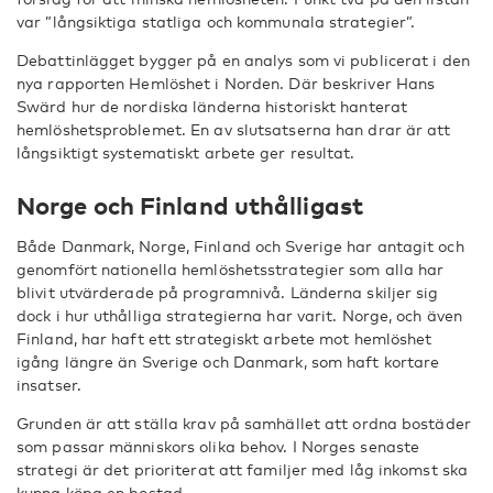
var ”långsiktiga statliga och kommunala strategier”.
Debattinlägget bygger på en analys som vi publicerat i den
nya rapporten Hemlöshet i Norden. Där beskriver Hans
Swärd hur de nordiska länderna historiskt hanterat
hemlöshetsproblemet. En av slutsatserna han drar är att
långsiktigt systematiskt arbete ger resultat.
Norge och Finland uthålligast
Både Danmark, Norge, Finland och Sverige har antagit och
genomfört nationella hemlöshetsstrategier som alla har
blivit utvärderade på programnivå. Länderna skiljer sig
dock i hur uthålliga strategierna har varit. Norge, och även
Finland, har haft ett strategiskt arbete mot hemlöshet
igång längre än Sverige och Danmark, som haft kortare
insatser.
Grunden är att ställa krav på samhället att ordna bostäder
som passar människors olika behov. I Norges senaste
strategi är det prioriterat att familjer med låg inkomst ska
kunna köpa en bostad.