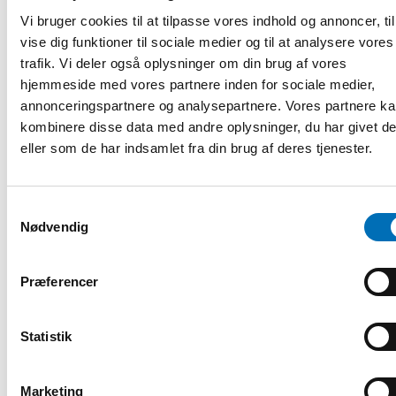
kan exempelvis handla om att
Vi bruger cookies til at tilpasse vores indhold og annoncer, til
hyra ut till invandrare som kan
ha svårt att hitta bostad på
vise dig funktioner til sociale medier og til at analysere vores
grund av fördomar hos privata
trafik. Vi deler også oplysninger om din brug af vores
uthyrare.
hjemmeside med vores partnere inden for sociale medier,
annonceringspartnere og analysepartnere. Vores partnere k
– Det är ju dessvärre så att de
kombinere disse data med andre oplysninger, du har givet d
som inte är etniskt norska blir
diskriminerade på
eller som de har indsamlet fra din brug af deres tjenester.
bostadsmarknaden. Det är bland
Anders Bohlin Borgersen.
annat de som kan få
hyreskontrakt den här vägen.
Samtykkevalg
Katja Haarslev Johannessen
Nødvendig
menar att det generellt är de utrikesfödda familjerna som
bor sämst i Oslo. Många av dem hyr privat dyrt och otryggt
eller så tränger man ihop sig hos någon som har bostad.
Præferencer
Det här är en trångboddhet som inte alltid syns i
statistiken. En familj kan stå på bostadskontraktet, medan
Statistik
två familjer bor där.
– Det är en del som får jobb efter att de har fått startlån.
Marketing
De förbättrar sin ekonomiska situation, säger Anders Bohlin