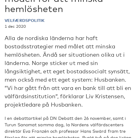
hemlösheten
VELFÆRDSPOLITIK
1 dec 2020
Alla de nordiska länderna har haft
bostadsstrategier med målet att minska
hemlösheten. Ändå ser situationen olika ut i
länderna. Norge sticker ut med sin
långsiktighet, ett eget bostadssocialt synsätt,
men också med ett eget system: Husbanken.
”Vi har gått från att vara en bank till att bli en
välfärdsinstitution”, förklarar Liv Kristensen,
projektledare på Husbanken.
I en debattartikel på DN Debatt den 26 november, samt i
Turun Sanomat samma dag, la Nordens välfärdscenters
direktör Eva Franzén och professor Hans Swärd fram tre
förslag för att minska hemlösheten. Punkt två på den listan