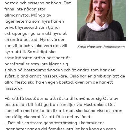
bostad och priserna är höga. Det
finns inte någon stor
allmännytta. Många av
lägenheterna som hyrs har en
privat hyresvärd som tjänar
extrapengar genom att hyra ut
en andra bostad. Hyresvärden
kan välja och vraka vem den vill
Katja Haarslev Johannessen.
hyra ut till. Samtidigt ska
socialtjänsten ordna bostäder åt
barnfamiljer som inte klarar sig
själva på bostadsmarknaden och åt andra som har det
svårt, bland annat missbrukare. Oslo har en ambition att de
allra flesta ska ha en egen bostad, även om de har ett
missbruk.
För att få bostäderna att räcka till använder sig Oslo av
bostadslån till fattiga barnfamiljer via Husbanken. Det
speciella med detta lån är att man ska kunna visa att man
har dålig ekonomi för att få ta del av lånet.
– Det blir en större genomströmning i kommunens
lägenheter när en del familjer istället kan köpa en egen