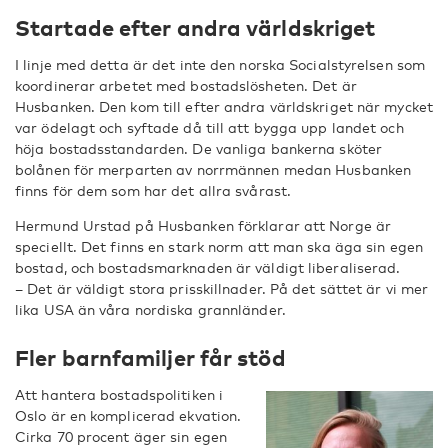
Startade efter andra världskriget
I linje med detta är det inte den norska Socialstyrelsen som
koordinerar arbetet med bostadslösheten. Det är
Husbanken. Den kom till efter andra världskriget när mycket
var ödelagt och syftade då till att bygga upp landet och
höja bostadsstandarden. De vanliga bankerna sköter
bolånen för merparten av norrmännen medan Husbanken
finns för dem som har det allra svårast.
Hermund Urstad på Husbanken förklarar att Norge är
speciellt. Det finns en stark norm att man ska äga sin egen
bostad, och bostadsmarknaden är väldigt liberaliserad.
– Det är väldigt stora prisskillnader. På det sättet är vi mer
lika USA än våra nordiska grannländer.
Fler barnfamiljer får stöd
Att hantera bostadspolitiken i
Oslo är en komplicerad ekvation.
Cirka 70 procent äger sin egen