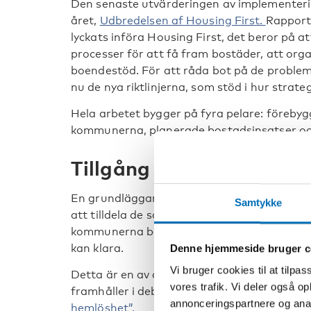
Den senaste utvärderingen av implementeri
året,
Udbredelsen af Housing First.
Rapporte
lyckats införa Housing First, det beror på
processer för att få fram bostäder, att org
boendestöd. För att råda bot på de proble
nu de nya riktlinjerna, som stöd i hur strat
Hela arbetet bygger på fyra pelare: föreby
kommunerna, planerade bostadsinsatser oc
Tillgång till billiga bost
En grundläggande förutsättning för hemlösh
Samtykke
att tilldela de som är hemlösa. Därför skriv
kommunerna bör se till att det finns tillgång
kan klara.
Denne hjemmeside bruger c
Vi bruger cookies til at tilpas
Detta är en av de punkter som professor H
vores trafik. Vi deler også 
framhåller i debattartikeln
”Norge och Finla
annonceringspartnere og anal
hemlöshet”.