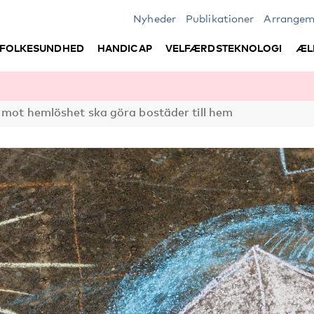
Nyheder
Publikationer
Arrangem
FOLKESUNDHED
HANDICAP
VELFÆRDSTEKNOLOGI
ÆL
 mot hemlöshet ska göra bostäder till hem