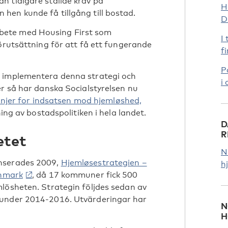
n tidigare ställde krav på
H
hen kunde få tillgång till bostad.
D
bete med Housing First som
I
örutsättning för att få ett fungerande
f
P
t implementera denna strategi och
i
er så har danska Socialstyrelsen nu
injer for indsatsen mod hjemløshed,
ning av bostadspolitiken i hela landet.
D
R
etet
N
anserades 2009,
Hjemløsestrategien –
h
anmark
, då 17 kommuner fick 500
lösheten. Strategin följdes sedan av
 under 2014-2016. Utvärderingar har
N
H