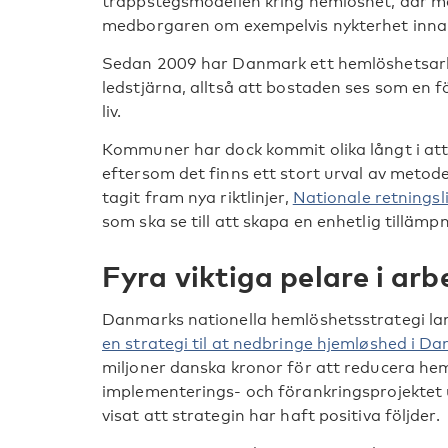
trappstegsmodellen kring hemlöshet, där ma
medborgaren om exempelvis nykterhet innan 
Sedan 2009 har Danmark ett hemlöshetsar
ledstjärna, alltså att bostaden ses som en f
liv.
Kommuner har dock kommit olika långt i at
eftersom det finns ett stort urval av metod
tagit fram nya riktlinjer,
Nationale retningsl
som ska se till att skapa en enhetlig tillämp
Fyra viktiga pelare i arb
Danmarks nationella hemlöshetsstrategi l
en strategi til at nedbringe hjemløshed i D
miljoner danska kronor för att reducera hem
implementerings- och förankringsprojektet
visat att strategin har haft positiva följder.