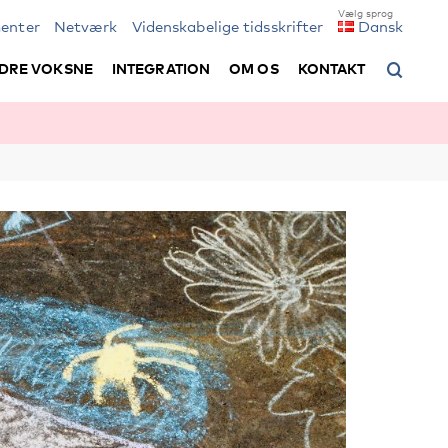
enter
Netværk
Videnskabelige tidsskrifter
Dansk
DRE VOKSNE
INTEGRATION
OM OS
KONTAKT