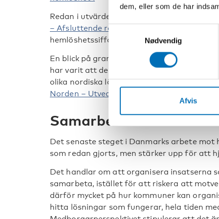
dem, eller som de har indsaml
Redan i utvärderingen av Danmarks hemlös
– Afsluttende rapport,
kom det fram att ett 
Samtykkevalg
hemlöshetssifforna var just bristen på billi
Nødvendig
En blick på grannländerna Finland och Norg
har varit att de länderna haft en hög takt
olika nordiska ländernas hemlöshetsarbete h
Norden – Utvecklingen av nordisk bostadspol
Afvis
Samarbete inom komm
Det senaste steget i Danmarks arbete mot h
som redan gjorts, men stärker upp för att 
Det handlar om att organisera insatserna så
samarbeta, istället för att riskera att motv
därför mycket på hur kommuner kan organis
hitta lösningar som fungerar, hela tiden me
Medborgarperspektivet stipulerar att det 