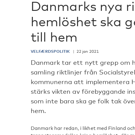
Danmarks nya ri
hemlöshet ska g
till hem
VELFÆRDSPOLITIK
22 jan 2021
Danmark tar ett nytt grepp om 
samling riktlinjer från Socialstyre
kommunerna att implementera Ho
stärks vikten av förebyggande in
som inte bara ska ge folk tak öve
hem.
Danmark har redan, i likhet med Finland o