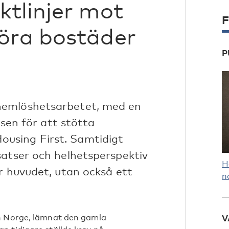
ktlinjer mot
F
öra bostäder
P
hemlöshetsarbetet, med en
lsen för att stötta
using First. Samtidigt
satser och helhetsperspektiv
H
r huvudet, utan också ett
n
ch Norge, lämnat den gamla
V