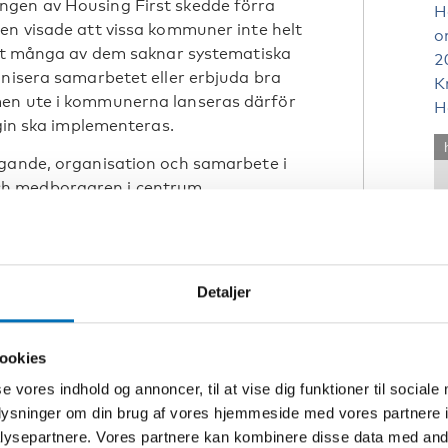
ngen av Housing First skedde förra
H
n visade att vissa kommuner inte helt
o
 att många av dem saknar systematiska
2
anisera samarbetet eller erbjuda bra
K
men ute i kommunerna lanseras därför
H
egin ska implementeras.
ggande, organisation och samarbete i
h medborgaren i centrum.
äder
etsarbetet är att det finns bostäder
Detaljer
er danska Socialstyrelsen att
 till bostäder till kostnader som folk
ookies
se vores indhold og annoncer, til at vise dig funktioner til sociale
ans Svärd och direktör Eva Franzén
oplysninger om din brug af vores hjemmeside med vores partnere i
nd är bättre än Sverige på att minska
ysepartnere. Vores partnere kan kombinere disse data med andr