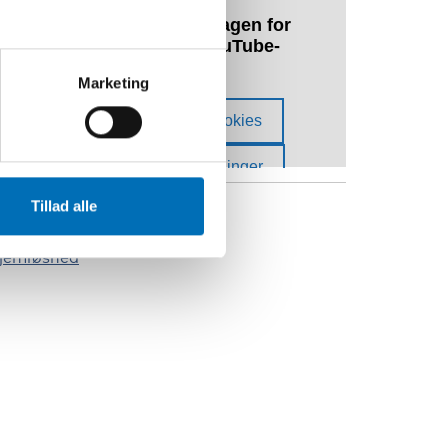
Marketing
Tillad alle
ØGLEORD
jemløshed