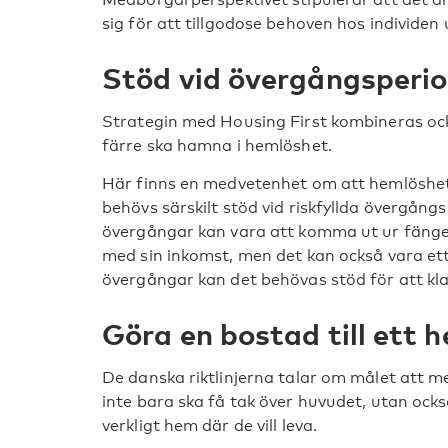
sig för att tillgodose behoven hos individen 
Stöd vid övergångsperi
Strategin med Housing First kombineras oc
färre ska hamna i hemlöshet.
Här finns en medvetenhet om att hemlöshe
behövs särskilt stöd vid riskfyllda övergång
övergångar kan vara att komma ut ur fängelse
med sin inkomst, men det kan också vara ett 
övergångar kan det behövas stöd för att klar
Göra en bostad till ett 
De danska riktlinjerna talar om målet att 
inte bara ska få tak över huvudet, utan ocks
verkligt hem där de vill leva.