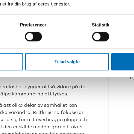
et fra din brug af deres tjenester.
hetsstrategi 2013,
Hjemløsestrategien
hinder för att lyckas få ner
ga bostäder.
Præferencer
Statistik
e visar också att en framgångsfaktor
 på bostadsbyggandet. Läs mer om de
istoriskt i vår rapport
Hemlöshet i
itik.
Tillad valgte
N
unen
H
emlöshet bygger alltså vidare på det
hjälpa kommunerna att lyckas.
 att olika delar av samhället kan
erka varandra. Riktlinjerna fokuserar
era sig för att överbrygga glapp och
d den enskilde medborgaren i fokus.
är myndigheterna som bör anstränga