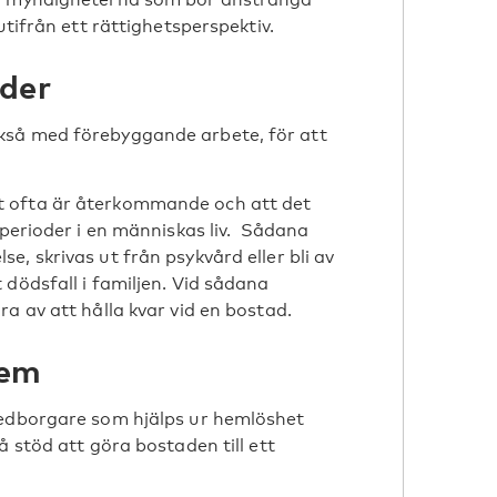
utifrån ett rättighetsperspektiv.
oder
kså med förebyggande arbete, för att
t ofta är återkommande och att det
sperioder i en människas liv. Sådana
, skrivas ut från psykvård eller bli av
dödsfall i familjen. Vid sådana
a av att hålla kvar vid en bostad.
hem
medborgare som hjälps ur hemlöshet
å stöd att göra bostaden till ett