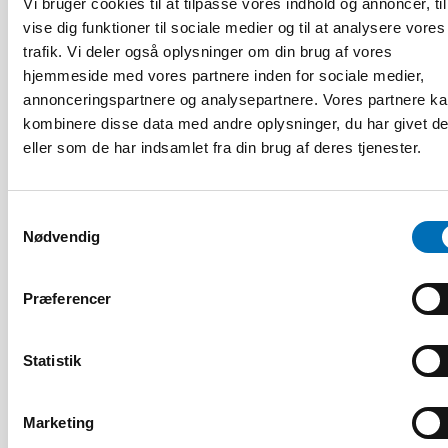
Vi bruger cookies til at tilpasse vores indhold og annoncer, til
vise dig funktioner til sociale medier og til at analysere vores
trafik. Vi deler også oplysninger om din brug af vores
hjemmeside med vores partnere inden for sociale medier,
annonceringspartnere og analysepartnere. Vores partnere k
kombinere disse data med andre oplysninger, du har givet d
eller som de har indsamlet fra din brug af deres tjenester.
VELFÆRDSTEKNOLOGI
4 aug 2026
Samtykkevalg
Scoping review: Digital solutions in individual
Nødvendig
and family services in the Nordics
Præferencer
30
NOV
1
DEC
2026
Statistik
Marketing