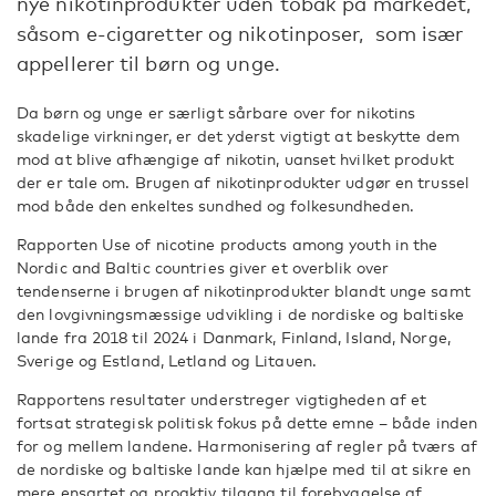
nye nikotinprodukter uden tobak på markedet,
såsom e-cigaretter og nikotinposer, som især
appellerer til børn og unge.
Da børn og unge er særligt sårbare over for nikotins
skadelige virkninger, er det yderst vigtigt at beskytte dem
mod at blive afhængige af nikotin, uanset hvilket produkt
der er tale om. Brugen af nikotinprodukter udgør en trussel
mod både den enkeltes sundhed og folkesundheden.
Rapporten Use of nicotine products among youth in the
Nordic and Baltic countries giver et overblik over
tendenserne i brugen af nikotinprodukter blandt unge samt
den lovgivningsmæssige udvikling i de nordiske og baltiske
lande fra 2018 til 2024 i Danmark, Finland, Island, Norge,
Sverige og Estland, Letland og Litauen.
Rapportens resultater understreger vigtigheden af et
fortsat strategisk politisk fokus på dette emne – både inden
for og mellem landene. Harmonisering af regler på tværs af
de nordiske og baltiske lande kan hjælpe med til at sikre en
mere ensartet og proaktiv tilgang til forebyggelse af