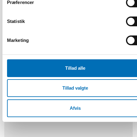
Præferencer
FOLKESUNDHED
22 jun 2026
Statistik
NAD – Nordic Studies on Alcohol and Drugs
Marketing
19
NOV
2024
Tillad alle
Tillad valgte
Afvis