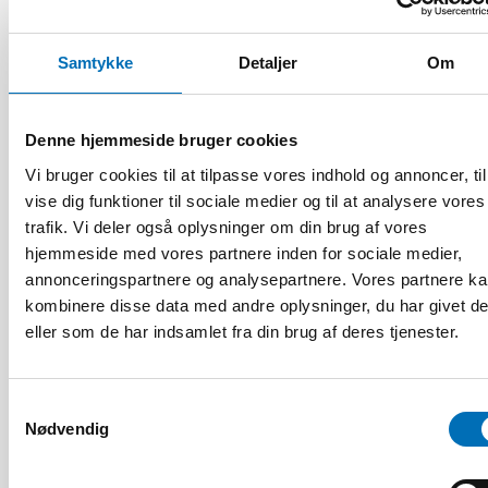
FOLKESUNDHED
3 jun 2026
Samtykke
Detaljer
Om
Nordiskt projekt om hälsoekonomi – hur kan vi
beräkna vad folkhälsan kostar?
Denne hjemmeside bruger cookies
Vi bruger cookies til at tilpasse vores indhold og annoncer, til
vise dig funktioner til sociale medier og til at analysere vores
trafik. Vi deler også oplysninger om din brug af vores
hjemmeside med vores partnere inden for sociale medier,
annonceringspartnere og analysepartnere. Vores partnere k
kombinere disse data med andre oplysninger, du har givet d
eller som de har indsamlet fra din brug af deres tjenester.
Samtykkevalg
Nødvendig