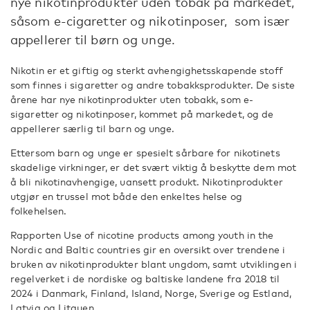
nye nikotinprodukter uden tobak på markedet,
såsom e-cigaretter og nikotinposer, som især
appellerer til børn og unge.
Nikotin er et giftig og sterkt avhengighetsskapende stoff
som finnes i sigaretter og andre tobakksprodukter. De siste
årene har nye nikotinprodukter uten tobakk, som e-
sigaretter og nikotinposer, kommet på markedet, og de
appellerer særlig til barn og unge.
Ettersom barn og unge er spesielt sårbare for nikotinets
skadelige virkninger, er det svært viktig å beskytte dem mot
å bli nikotinavhengige, uansett produkt. Nikotinprodukter
utgjør en trussel mot både den enkeltes helse og
folkehelsen.
Rapporten Use of nicotine products among youth in the
Nordic and Baltic countries gir en oversikt over trendene i
bruken av nikotinprodukter blant ungdom, samt utviklingen i
regelverket i de nordiske og baltiske landene fra 2018 til
2024 i Danmark, Finland, Island, Norge, Sverige og Estland,
Latvia og Litauen.