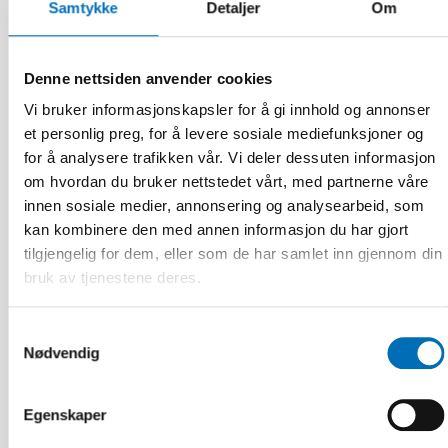
Samtykke
Detaljer
Om
Denne nettsiden anvender cookies
Vi bruker informasjonskapsler for å gi innhold og annonser
et personlig preg, for å levere sosiale mediefunksjoner og
FOLKEHELSE
for å analysere trafikken vår. Vi deler dessuten informasjon
3 jun 2026
om hvordan du bruker nettstedet vårt, med partnerne våre
Nordiskt projekt om hälsoekonomi – hur kan vi
beräkna vad folkhälsan kostar?
innen sosiale medier, annonsering og analysearbeid, som
kan kombinere den med annen informasjon du har gjort
tilgjengelig for dem, eller som de har samlet inn gjennom din
bruk av tjenestene deres.
Samtykkevalg
Nødvendig
Egenskaper