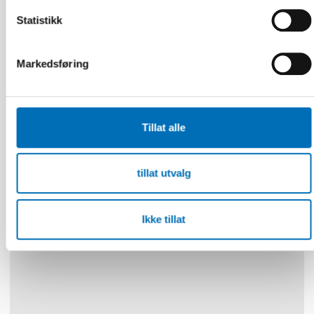
Statistikk
Markedsføring
FOLKEHELSE
Tillat alle
22 jun 2026
NAD – Nordic Studies on Alcohol and Drugs
tillat utvalg
19
NOV
2024
Ikke tillat