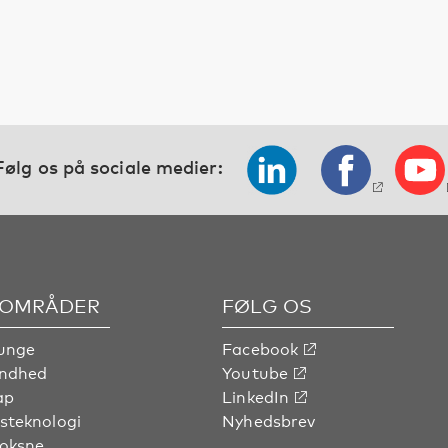
Følg os på sociale medier:
OMRÅDER
FØLG OS
unge
Facebook
undhed
Youtube
ap
LinkedIn
steknologi
Nyhedsbrev
voksne