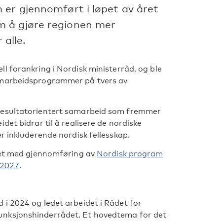
 er gjennomført i løpet av året
m å gjøre regionen mer
 alle.
ll forankring i Nordisk ministerråd, og ble
amarbeidsprogrammer på tvers av
 resultatorientert samarbeid som fremmer
det bidrar til å realisere de nordiske
r inkluderende nordisk fellesskap.
idet med gjennomføring av
Nordisk program
–2027
.
i 2024 og ledet arbeidet i Rådet for
unksjonshinderrådet. Et hovedtema for det