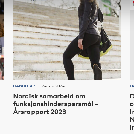
HANDICAP
24 apr 2024
H
Nordisk samarbeid om
D
funksjonshinderspørsmål –
o
Årsrapport 2023
I
N
i