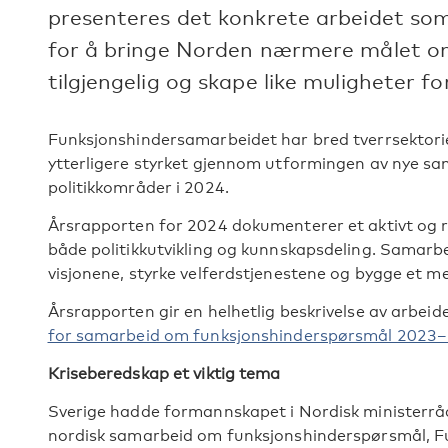
presenteres det konkrete arbeidet som
for å bringe Norden nærmere målet o
tilgjengelig og skape like muligheter for
Funksjonshinder
samarbeidet har bred tverrsektorie
ytterligere styrket gjennom utformingen av nye s
politikkområder i 2024.
Årsrapporten for 2024 dokumenterer et aktivt og
både politikkutvikling og kunnskapsdeling. Samarbei
visjonene, styrke velferdstjenestene og bygge et me
Årsrapporten gir en helhetlig beskrivelse av arbe
for samarbeid om funksjonshinderspørsmål 2023
Kriseberedskap et viktig tema
Sverige hadde formannskapet i Nordisk ministerråd 
nordisk samarbeid om funksjonshinderspørsmål, F