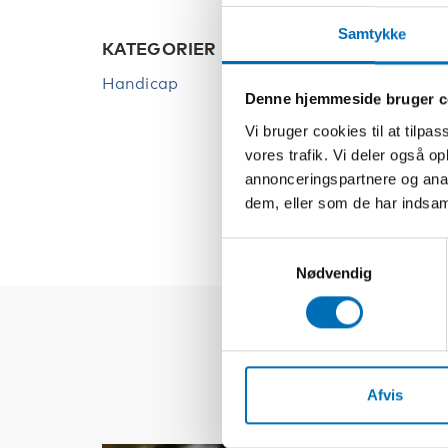
Samtykke
KATEGORIER
NØGL
Handicap
Handi
Denne hjemmeside bruger c
Rådet 
Vi bruger cookies til at tilpas
samar
vores trafik. Vi deler også 
handi
annonceringspartnere og anal
dem, eller som de har indsaml
Samtykkevalg
Nødvendig
Afvis