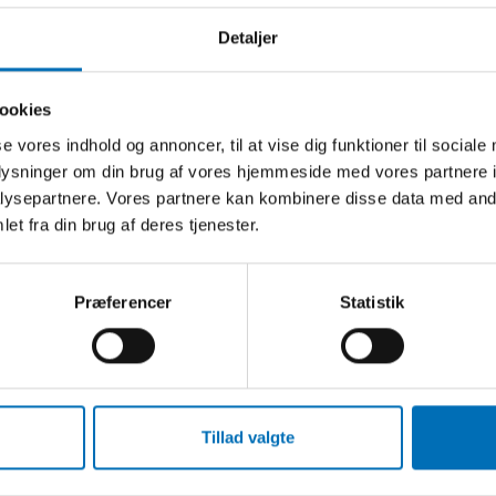
Detaljer
EORD
cap
ookies
for nordisk
se vores indhold og annoncer, til at vise dig funktioner til sociale
bejde om
oplysninger om din brug af vores hjemmeside med vores partnere i
cap
ysepartnere. Vores partnere kan kombinere disse data med andr
et fra din brug af deres tjenester.
Præferencer
Statistik
Relateret indhold
Tillad valgte