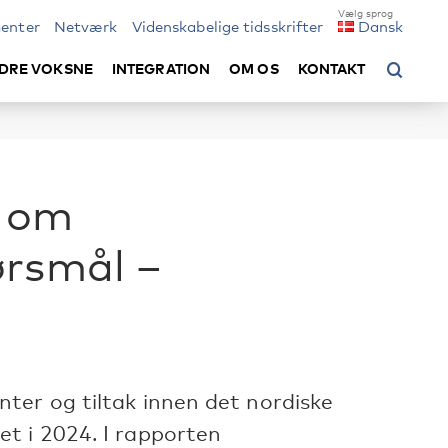
enter
Netværk
Videnskabelige tidsskrifter
Dansk
DRE VOKSNE
INTEGRATION
OM OS
KONTAKT
d om
ørsmål –
er og tiltak innen det nordiske
t i 2024. I rapporten