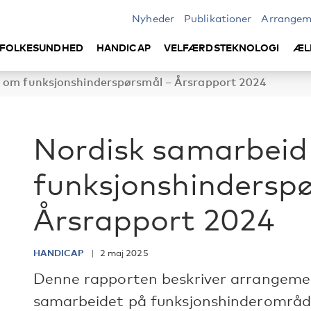
Nyheder
Publikationer
Arrangem
FOLKESUNDHED
HANDICAP
VELFÆRDSTEKNOLOGI
ÆL
 om funksjonshinderspørsmål – Årsrapport 2024
Nordisk samarbei
funksjonshindersp
Årsrapport 2024
HANDICAP
2 maj 2025
Denne rapporten beskriver arrangement
samarbeidet på funksjonshinderområde