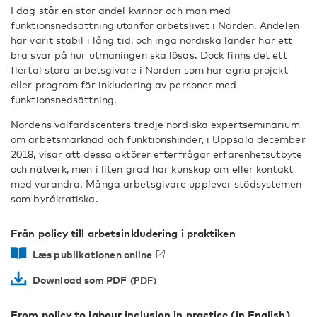
I dag står en stor andel kvinnor och män med
funktionsnedsättning utanför arbetslivet i Norden. Andelen
har varit stabil i lång tid, och inga nordiska länder har ett
bra svar på hur utmaningen ska lösas. Dock finns det ett
flertal stora arbetsgivare i Norden som har egna projekt
eller program för inkludering av personer med
funktionsnedsättning.
Nordens välfärdscenters tredje nordiska expertseminarium
om arbetsmarknad och funktionshinder, i Uppsala december
2018, visar att dessa aktörer efterfrågar erfarenhetsutbyte
och nätverk, men i liten grad har kunskap om eller kontakt
med varandra. Många arbetsgivare upplever stödsystemen
som byråkratiska.
Från policy till arbetsinkludering i praktiken
Læs publikationen online
Download som PDF
From policy to labour inclusion in practice (in English)