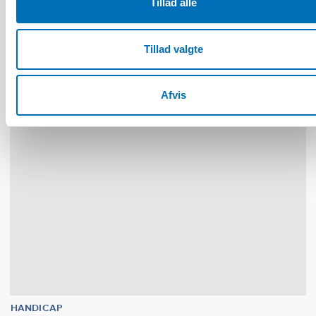
Tillad alle
Nordisk samarbeid om
Funksjonshinderspørsmål – Årsrapport 2025
Tillad valgte
10
11
NOV
2026
Afvis
HANDICAP