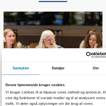
Samtykke
Detaljer
Om
Denne hjemmeside bruger cookies
HANDICAP
Vi bruger cookies til at tilpasse vores indhold og annoncer, til
17 jun 2026
vise dig funktioner til sociale medier og til at analysere vores
“Active citizenship is not a privilege; it is a
trafik. Vi deler også oplysninger om din brug af vores
right”