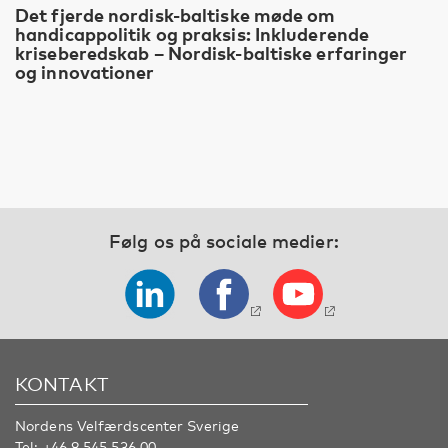
Det fjerde nordisk-baltiske møde om
handicappolitik og praksis: Inkluderende
kriseberedskab – Nordisk-baltiske erfaringer
og innovationer
Følg os på sociale medier:
KONTAKT
Nordens Velfærdscenter Sverige
Tel:
+46 8 545 536 00