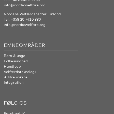
info@nordicwelfare.org
Nordens Velfærdscenter Finland
Tel:
+358 20 7410 880
info@nordicwelfare.org
EMNEOMRÅDER
Børn & unge
Folkesundhed
Handicap
Velfærdsteknologi
Ældre voksne
Integration
FØLG OS
Facebook