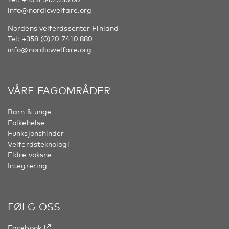
info@nordicwelfare.org
Nordens velferdssenter Finland
Tel:
+358 (0)20 7410 880
info@nordicwelfare.org
VÅRE FAGOMRÅDER
Barn & unge
Folkehelse
Funksjonshinder
Velferdsteknologi
Eldre voksne
Integrering
FØLG OSS
Facebook