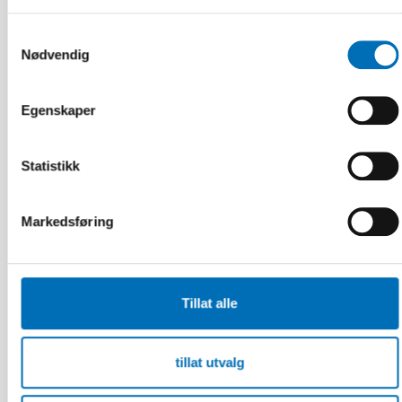
Samtykkevalg
Nødvendig
Egenskaper
Statistikk
Markedsføring
Tillat alle
tillat utvalg
FUNKSJONSHINDER
9 apr 2026