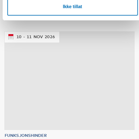
Nordisk samarbeid om
Ikke tillat
Funksjonshinderspørsmål – Årsrapport 2025
10
11
NOV
2026
FUNKSJONSHINDER