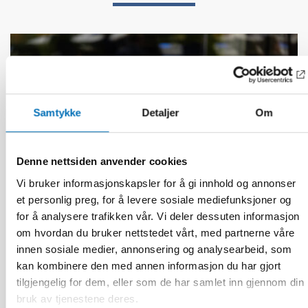
Samtykke
Detaljer
Om
Denne nettsiden anvender cookies
Vi bruker informasjonskapsler for å gi innhold og annonser
et personlig preg, for å levere sosiale mediefunksjoner og
for å analysere trafikken vår. Vi deler dessuten informasjon
om hvordan du bruker nettstedet vårt, med partnerne våre
innen sosiale medier, annonsering og analysearbeid, som
FUNKSJONSHINDER
kan kombinere den med annen informasjon du har gjort
17 jun 2026
tilgjengelig for dem, eller som de har samlet inn gjennom din
“Active citizenship is not a privilege; it is a
bruk av tjenestene deres.
right”