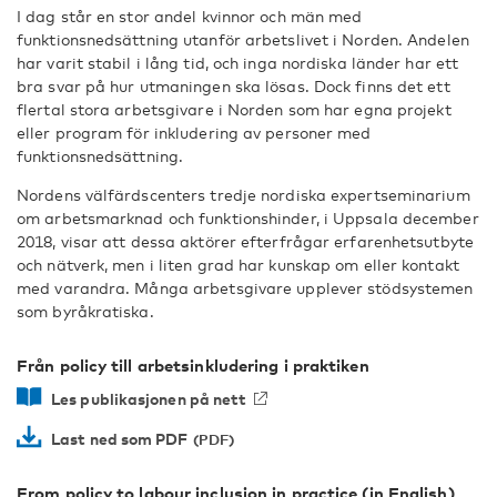
I dag står en stor andel kvinnor och män med
funktionsnedsättning utanför arbetslivet i Norden. Andelen
har varit stabil i lång tid, och inga nordiska länder har ett
bra svar på hur utmaningen ska lösas. Dock finns det ett
flertal stora arbetsgivare i Norden som har egna projekt
eller program för inkludering av personer med
funktionsnedsättning.
Nordens välfärdscenters tredje nordiska expertseminarium
om arbetsmarknad och funktionshinder, i Uppsala december
2018, visar att dessa aktörer efterfrågar erfarenhetsutbyte
och nätverk, men i liten grad har kunskap om eller kontakt
med varandra. Många arbetsgivare upplever stödsystemen
som byråkratiska.
Från policy till arbetsinkludering i praktiken
Les publikasjonen på nett
Last ned som PDF
From policy to labour inclusion in practice (in English)