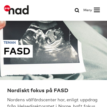
Meny
TEMAN
FASD
Nordiskt fokus på FASD
Nordens välfärdscenter har, enligt uppdrag
från Helsedirektoratet i Norge, haft fokus