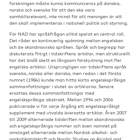
forskningen måste kunna kommuniceras på danska,
norska och svenska för att den ska vara
samhällsrelevant, inte minst för att meningen är att
den skall implementeras i nationell politik och styrning.
För NAD har språkfrågan alltid spelat en central roll.
Det råder en kontinuerlig spänning mellan engelskan
och de skandinaviska språken. Språk och begrepp har
diskuterats flitigt i tidskriftens artiklar, men strukturellt
har det ändå skett en långsam förskjutning mot fler
engelska artiklar. Ursprungligen var tidskriftens språk
svenska, norska eller danska, men redan i det första
numret (1984) kunde man hitta korta engelskspråkiga
sammanfattningar i slutet av artiklarna. Senare
ersattes dessa sammanfattningar med
engelskspråkiga abstrakt. Mellan 1994 och 2006
publicerade vi för varje årgång ett engelskspråkigt
supplement med utvalda översatta artiklar. Åren 2007
till 2009 alternerade tidskriften mellan skandinaviska
och engelskspråkiga nummer och även namnet på
omslaget alternerade mellan Nordisk alkohol- och
narkotikatidskrift och Nordic Studies on Alcohol and