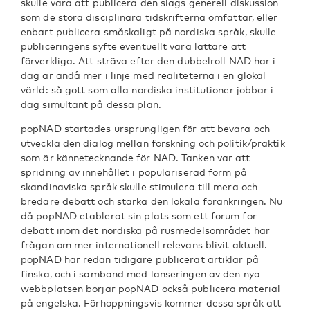
skulle vara att publicera den slags generell diskussion
som de stora disciplinära tidskrifterna omfattar, eller
enbart publicera småskaligt på nordiska språk, skulle
publiceringens syfte eventuellt vara lättare att
förverkliga. Att sträva efter den dubbelroll NAD har i
dag är ändå mer i linje med realiteterna i en glokal
värld: så gott som alla nordiska institutioner jobbar i
dag simultant på dessa plan.
popNAD startades ursprungligen för att bevara och
utveckla den dialog mellan forskning och politik/praktik
som är kännetecknande för NAD. Tanken var att
spridning av innehållet i populariserad form på
skandinaviska språk skulle stimulera till mera och
bredare debatt och stärka den lokala förankringen. Nu
då popNAD etablerat sin plats som ett forum for
debatt inom det nordiska på rusmedelsområdet har
frågan om mer internationell relevans blivit aktuell.
popNAD har redan tidigare publicerat artiklar på
finska, och i samband med lanseringen av den nya
webbplatsen börjar popNAD också publicera material
på engelska. Förhoppningsvis kommer dessa språk att