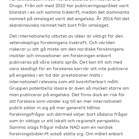
Drugs. Från och med 2010 har publiceringsspråket varit
blandat i en och samma tidskrift, medan det dominanta
namnet på omslaget varit det engelska. År 2016 föll det
skandinaviska namnet helt bort från omslaget.
Det internationella utbytet av idéer är viktigt för den
vetenskapliga forskningens livskraft. Och världen
riskerar ju att gå miste om den nordiska forskningens
insikter och innovationer om forskningen enbart
publiceras på våra lokala språk. Det kan till och med
vara skadligt för en forskares karriär att inte publicera
på engelska i en tid där prestationer mäts i
internationell relevans som ett kvantifierbart mått.
Gruppen potentiella läsare är även så mycket större om
man publicerar på engelska. Det finns dock en risk för
att forskare som vänder sig till en mer internationell
publik siktar in sig på mer generellt hållna
forskningsfrågor och därmed väljer bort sådana frågor
som är viktiga ur ett lokalt och regionalt perspektiv.
Samma slags frågor måste NAD som en nordisk
forskningstidskrift också ställa sig. Om målet enbart