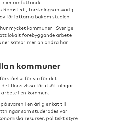
tt mer omfattande
s Ramstedt, forskningsansvarig
 av författarna bakom studien.
 i hur mycket kommuner i Sverige
 att lokalt förebyggande arbete
uner satsar mer än andra har
mellan kommuner
förståelse för varför det
et finns vissa förutsättningar
 arbete i en kommun.
 svaren i en årlig enkät till
tningar som studerades var:
onomiska resurser, politiskt styre