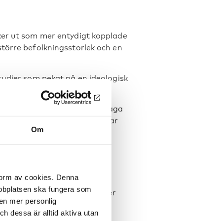
ker ut som mer entydigt kopplade
törre befolkningsstorlek och en
tudier som pekat på en ideologisk
er respektive till höger.
de problem som en samhällsfråga
politiker i högre grad betonar
Om
 form av cookies. Denna
förklaras av att de ofta har
webbplatsen ska fungera som
 yngre befolkning arbetar mer
 en mer personlig
ng är att många förebyggande
 dessa är alltid aktiva utan