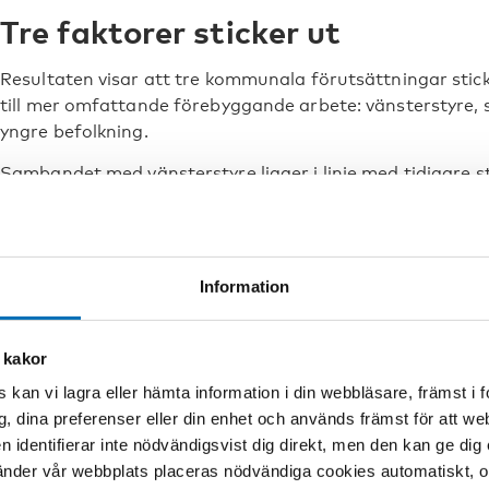
Tre faktorer sticker ut
Resultaten visar att tre kommunala förutsättningar stic
till mer omfattande förebyggande arbete: vänsterstyre, s
yngre befolkning.
Sambandet med vänsterstyre ligger i linje med tidigare s
skiljelinje i synen på alkoholpolitik mellan partier till vänst
– Politiker på vänsterkanten ser oftare alkoholrelatera
som kräver restriktiva åtgärder, medan högerorienterade 
Information
individens ansvar, menar Mats Ramstedt.
Större kommuner, mer resurser
 kakor
 kan vi lagra eller hämta information i din webbläsare, främst i
Att större kommuner bedriver mer alkoholprevention kan 
g, dina preferenser eller din enhet och används främst för att 
större administrativa resurser. Varför kommuner med en
en identifierar inte nödvändigsvist dig direkt, men den kan ge dig
förebyggande är mindre tydligt, men en möjlig förklari
der vår webbplats placeras nödvändiga cookies automatiskt, och
insatser riktar sig mot just unga.