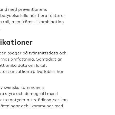
mband med preventionens
betydelsefulla när flera faktorer
a roll, men främst i kombination
.
likationer
 den bygger på tvärsnittsdata och
sernas omfattning. Samtidigt är
ett unika data om lokalt
tort antal kontrollvariabler har
 av svenska kommuners
ka styre och demografi men i
Detta antyder att stödinsatser kan
sättningar och i kommuner med