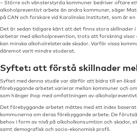
– Större och vänsterstyrda kommuner bedriver oftare e
alkoholpreventivt arbete än andra kommuner, säger Mat
på CAN och forskare vid Karolinska Institutet, som är en
Det är sedan tidigare känt att det finns stora skillnader
arbetar med alkoholprevention, trots att forskning visar
kan minska alkoholrelaterade skador. Varför vissa komm
däremot varit mindre studerat.
Syftet: att förstå skillnader 
Syftet med denna studie var därför att bidra till en ökad 
förebyggande arbetet varierar mellan kommuner och om d
som hänger ihop med omfattningen av alkoholpreventivt
Det förebyggande arbetet mättes med ett index baserat på
kommunerna om deras förebyggande arbete. De förutsät
behov i form av nivå på alkoholkonsumtion och skador, ek
samt demografisk och socio-ekonomisk profil.