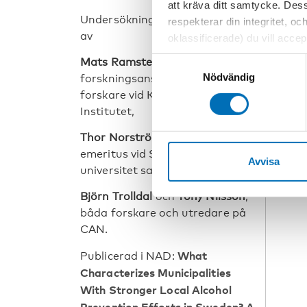
att kräva ditt samtycke. Des
Undersökningen är genomförd
respekterar din integritet, oc
av
oklassificerade) du vill acce
inställningar för cookies. O
Samtyckesval
Mats Ramstedt
,
vi erbjuder. Om du har besök
Nödvändig
forskningsansvarig på CAN och
genom att navigera till sekre
forskare vid Karolinska
Institutet,
Thor Norström
, professor
emeritus vid Stockholms
Avvisa
universitet samt
Björn Trolldal
och
Tony Nilsson
,
båda forskare och utredare på
CAN.
What
Publicerad i NAD:
Characterizes Municipalities
With Stronger Local Alcohol