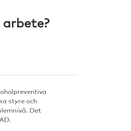
 arbete?
oholpreventiva
ka styre och
blemnivå. Det
NAD.