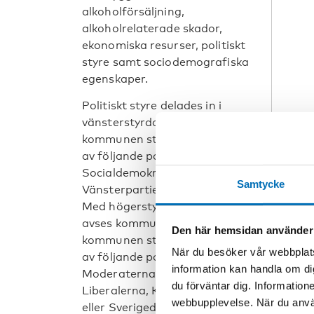
alkoholförsäljning,
alkoholrelaterade skador,
ekonomiska resurser, politiskt
styre samt sociodemografiska
egenskaper.
Politiskt styre delades in i
vänsterstyrda kommuner där
kommunen styrs av ett eller fler
av följande partier:
Socialdemokraterna,
Samtycke
Vänsterpartiet eller Miljöpartiet.
Med högerstyrda kommuner
avses kommuner där
Den här hemsidan använder
kommunen styrs av ett eller fler
När du besöker vår webbplats
av följande partier:
information kan handla om di
Moderaterna, Centerpartiet,
du förväntar dig. Information
Liberalerna, Kristdemokraterna
webbupplevelse. När du använ
eller Sverigedemokraterna.