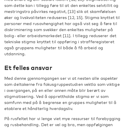
som dette kan i tillegg føre til at den enkeltes selvtillit og
mestringstro påvirkes negativt, [13] slik at skamfølelsen
øker og livskvaliteten reduseres [12, 15]. Stigma knyttet til
personer med rusavhengighet har også vist seg å føre til
diskriminering som svekker den enkeltes muligheter på
bolig- eller arbeidsmarkedet [11]. I tillegg reduserer det
tekniske stigma knyttet til oppføring i strafferegisteret
også gruppens muligheter til både å få arbeid og
utdanning.
Et felles ansvar
Med denne gjennomgangen ser vi at nesten alle aspekter
som deltakerne fra fokusgruppestudien vektla som viktige
i overgangen, på en eller annen måte blir berørt av
stigmatisering. Ved å opprettholde stigma er vi som
samfunn med på å begrense en gruppes muligheter til å
etablere et håndterlig hverdagsliv.
På rusfeltet har vi lenge viet mye ressurser til forebygging
og rusbehandling. Det er vel og bra, men oppfølgingen