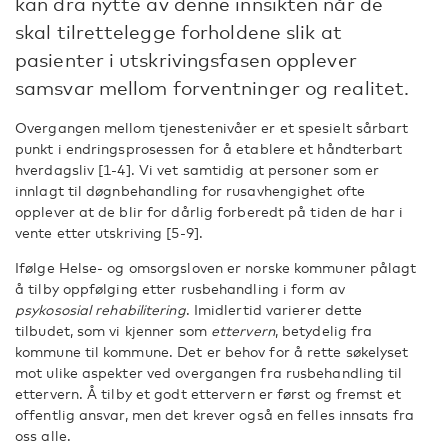
kan dra nytte av denne innsikten når de
skal tilrettelegge forholdene slik at
pasienter i utskrivingsfasen opplever
samsvar mellom forventninger og realitet.
Overgangen mellom tjenestenivåer er et spesielt sårbart
punkt i endringsprosessen for å etablere et håndterbart
hverdagsliv [1-4]. Vi vet samtidig at personer som er
innlagt til døgnbehandling for rusavhengighet ofte
opplever at de blir for dårlig forberedt på tiden de har i
vente etter utskriving [5-9].
Ifølge Helse- og omsorgsloven er norske kommuner pålagt
å tilby oppfølging etter rusbehandling i form av
psykososial
rehabilitering
. Imidlertid varierer dette
tilbudet, som vi kjenner som
ettervern
, betydelig fra
kommune til kommune. Det er behov for å rette søkelyset
mot ulike aspekter ved overgangen fra rusbehandling til
ettervern. Å tilby et godt ettervern er først og fremst et
offentlig ansvar, men det krever også en felles innsats fra
oss alle.