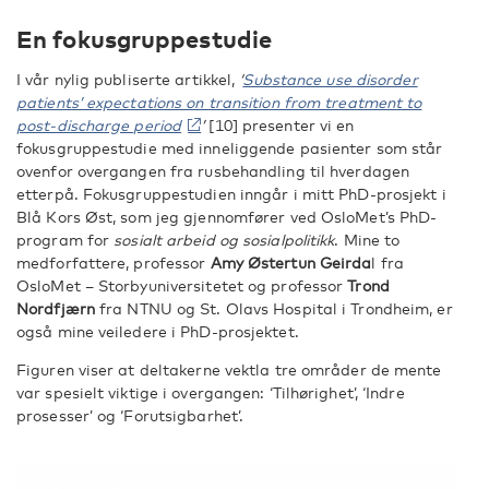
En fokusgruppestudie
I vår nylig publiserte artikkel,
‘
Substance use disorder
patients’ expectations on transition from treatment to
post-discharge period
’
[10] presenter vi en
fokusgruppestudie med inneliggende pasienter som står
ovenfor overgangen fra rusbehandling til hverdagen
etterpå. Fokusgruppestudien inngår i mitt PhD-prosjekt i
Blå Kors Øst, som jeg gjennomfører ved OsloMet’s PhD-
program for
sosialt arbeid og sosialpolitikk
. Mine to
medforfattere, professor
Amy Østertun Geirda
l fra
OsloMet – Storbyuniversitetet og professor
Trond
Nordfjærn
fra NTNU og St. Olavs Hospital i Trondheim, er
også mine veiledere i PhD-prosjektet.
Figuren viser at deltakerne vektla tre områder de mente
var spesielt viktige i overgangen: ‘Tilhørighet’, ‘Indre
prosesser’ og ‘Forutsigbarhet’.