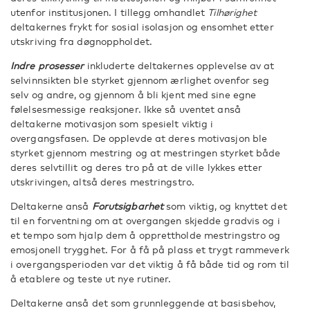
utenfor institusjonen. I tillegg omhandlet
Tilhørighet
deltakernes frykt for sosial isolasjon og ensomhet etter
utskriving fra døgnoppholdet.
Indre prosesser
inkluderte deltakernes opplevelse av at
selvinnsikten ble styrket gjennom ærlighet ovenfor seg
selv og andre, og gjennom å bli kjent med sine egne
følelsesmessige reaksjoner. Ikke så uventet anså
deltakerne motivasjon som spesielt viktig i
overgangsfasen. De opplevde at deres motivasjon ble
styrket gjennom mestring og at mestringen styrket både
deres selvtillit og deres tro på at de ville lykkes etter
utskrivingen, altså deres mestringstro.
Deltakerne anså
Forutsigbarhet
som viktig, og knyttet det
til en forventning om at overgangen skjedde gradvis og i
et tempo som hjalp dem å opprettholde mestringstro og
emosjonell trygghet. For å få på plass et trygt rammeverk
i overgangsperioden var det viktig å få både tid og rom til
å etablere og teste ut nye rutiner.
Deltakerne anså det som grunnleggende at basisbehov,