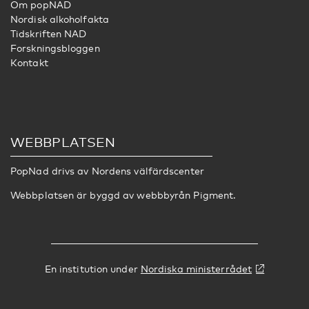
Om popNAD
Nordisk alkoholfakta
Tidskriften NAD
Forskningsbloggen
Kontakt
WEBBPLATSEN
PopNad drivs av
Nordens välfärdscenter
Webbplatsen är byggd av webbbyrån
Pigment
.
En institution under
Nordiska ministerrådet