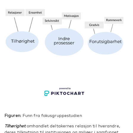
Figuren
: Funn fra fokusgruppestudien
Tilhørighet
omhandlet deltakernes relasjon til hverandre,
deres tilknytning til institusjonen og miljøer i samfunnet