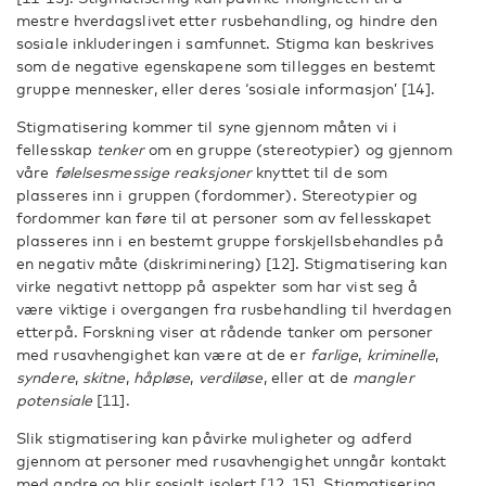
mestre hverdagslivet etter rusbehandling, og hindre den
sosiale inkluderingen i samfunnet. Stigma kan beskrives
som de negative egenskapene som tillegges en bestemt
gruppe mennesker, eller deres ‘sosiale informasjon’ [14].
Stigmatisering kommer til syne gjennom måten vi i
fellesskap
tenker
om en gruppe (stereotypier) og gjennom
våre
følelsesmessige reaksjoner
knyttet til de som
plasseres inn i gruppen (fordommer). Stereotypier og
fordommer kan føre til at personer som av fellesskapet
plasseres inn i en bestemt gruppe forskjellsbehandles på
en negativ måte (diskriminering) [12]. Stigmatisering kan
virke negativt nettopp på aspekter som har vist seg å
være viktige i overgangen fra rusbehandling til hverdagen
etterpå. Forskning viser at rådende tanker om personer
med rusavhengighet kan være at de er
farlige
,
kriminelle
,
syndere
,
skitne
,
håpløse
,
verdiløse
, eller at de
mangler
potensiale
[11].
Slik stigmatisering kan påvirke muligheter og adferd
gjennom at personer med rusavhengighet unngår kontakt
med andre og blir sosialt isolert [12, 15]. Stigmatisering