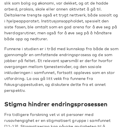
slik som bolig og økonomi, var dekket, og at de hadde
arbeid, praksis, skole eller annen aktivitet å gå til.
Deltakerne trengte også et trygt nettverk, både sosialt og
i hjelpeapparatet. Institusjonsoppholdet, spesielt den
siste fasen, ble omtalt som en god arena for å øve seg på
hverdagsrutiner, men også for å øve seg på å håndtere
både opp og nedturer.
Funnene i studien er i tråd med kunnskap fra både de som
gjennomgår en omfattende endringsprosess og de som
jobber på feltet. Et relevant spørsmål er derfor hvorfor
overgangen mellom tjenestenivåer, og den sosiale
inkluderingen i samfunnet, fortsatt oppleves som en stor
utfordring. La oss gå litt vekk fra funnene fra
fokusgruppestudien, og diskutere dette fra et annet
perspektiv.
Stigma hindrer endringsprosessen
Fra tidligere forskning vet vi at personer med
rusavhengighet er en stigmatisert gruppe i samfunnet
[11-13]. Stigmatisering kan påvirke muligheten til å