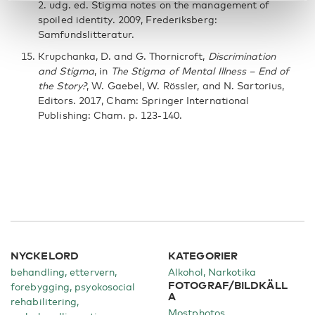
2. udg. ed. Stigma notes on the management of
spoiled identity. 2009, Frederiksberg:
Samfundslitteratur.
Krupchanka, D. and G. Thornicroft,
Discrimination
and Stigma
, in
The Stigma of Mental Illness – End of
the Story?
, W. Gaebel, W. Rössler, and N. Sartorius,
Editors. 2017, Cham: Springer International
Publishing: Cham. p. 123-140.
NYCKELORD
KATEGORIER
behandling, ettervern,
Alkohol
Narkotika
FOTOGRAF/BILDKÄLL
forebygging, psyokosocial
A
rehabilitering,
Mostphotos