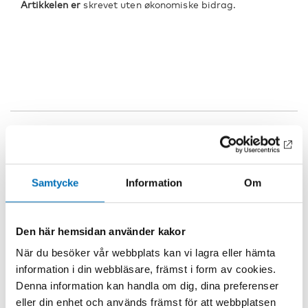
Artikkelen er
skrevet uten økonomiske bidrag.
NYCKELORD
KATEGORIER
behandling,
Alkohol
Narkotika
FOTOGRAF/BILDKÄLL
familieinvolvering,
Samtycke
Information
Om
A
pårørende,
Mostphotos
rusbehandling, terapi
Den här hemsidan använder kakor
När du besöker vår webbplats kan vi lagra eller hämta
information i din webbläsare, främst i form av cookies.
Denna information kan handla om dig, dina preferenser
eller din enhet och används främst för att webbplatsen