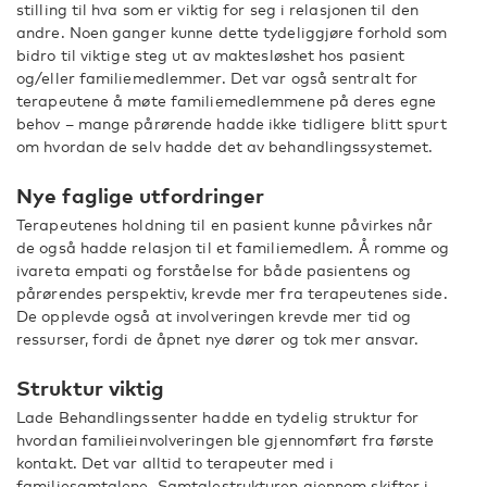
stilling til hva som er viktig for seg i relasjonen til den
andre. Noen ganger kunne dette tydeliggjøre forhold som
bidro til viktige steg ut av maktesløshet hos pasient
og/eller familiemedlemmer. Det var også sentralt for
terapeutene å møte familiemedlemmene på deres egne
behov – mange pårørende hadde ikke tidligere blitt spurt
om hvordan de selv hadde det av behandlingssystemet.
Nye faglige utfordringer
Terapeutenes holdning til en pasient kunne påvirkes når
de også hadde relasjon til et familiemedlem. Å romme og
ivareta empati og forståelse for både pasientens og
pårørendes perspektiv, krevde mer fra terapeutenes side.
De opplevde også at involveringen krevde mer tid og
ressurser, fordi de åpnet nye dører og tok mer ansvar.
Struktur viktig
Lade Behandlingssenter hadde en tydelig struktur for
hvordan familieinvolveringen ble gjennomført fra første
kontakt. Det var alltid to terapeuter med i
familiesamtalene. Samtalestrukturen gjennom skifter i