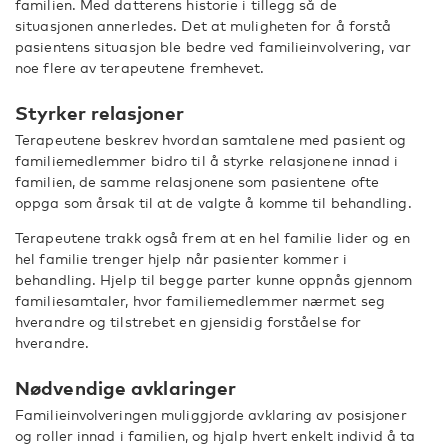
familien. Med datterens historie i tillegg så de
situasjonen annerledes. Det at muligheten for å forstå
pasientens situasjon ble bedre ved familieinvolvering, var
noe flere av terapeutene fremhevet.
Styrker relasjoner
Terapeutene beskrev hvordan samtalene med pasient og
familiemedlemmer bidro til å styrke relasjonene innad i
familien, de samme relasjonene som pasientene ofte
oppga som årsak til at de valgte å komme til behandling.
Terapeutene trakk også frem at en hel familie lider og en
hel familie trenger hjelp når pasienter kommer i
behandling. Hjelp til begge parter kunne oppnås gjennom
familiesamtaler, hvor familiemedlemmer nærmet seg
hverandre og tilstrebet en gjensidig forståelse for
hverandre.
Nødvendige avklaringer
Familieinvolveringen muliggjorde avklaring av posisjoner
og roller innad i familien, og hjalp hvert enkelt individ å ta