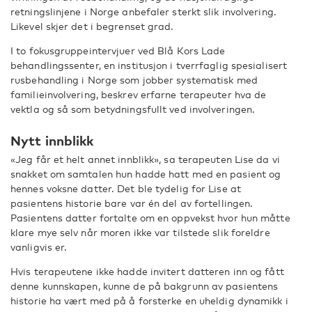
retningslinjene i Norge anbefaler sterkt slik involvering.
Likevel skjer det i begrenset grad.
I to fokusgruppeintervjuer ved Blå Kors Lade
behandlingssenter, en institusjon i tverrfaglig spesialisert
rusbehandling i Norge som jobber systematisk med
familieinvolvering, beskrev erfarne terapeuter hva de
vektla og så som betydningsfullt ved involveringen.
Nytt innblikk
«Jeg får et helt annet innblikk», sa terapeuten Lise da vi
snakket om samtalen hun hadde hatt med en pasient og
hennes voksne datter. Det ble tydelig for Lise at
pasientens historie bare var én del av fortellingen.
Pasientens datter fortalte om en oppvekst hvor hun måtte
klare mye selv når moren ikke var tilstede slik foreldre
vanligvis er.
Hvis terapeutene ikke hadde invitert datteren inn og fått
denne kunnskapen, kunne de på bakgrunn av pasientens
historie ha vært med på å forsterke en uheldig dynamikk i