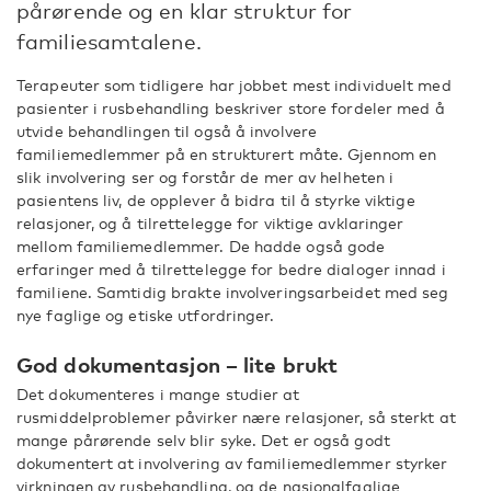
pårørende og en klar struktur for
familiesamtalene.
Terapeuter som tidligere har jobbet mest individuelt med
pasienter i rusbehandling beskriver store fordeler med å
utvide behandlingen til også å involvere
familiemedlemmer på en strukturert måte. Gjennom en
slik involvering ser og forstår de mer av helheten i
pasientens liv, de opplever å bidra til å styrke viktige
relasjoner, og å tilrettelegge for viktige avklaringer
mellom familiemedlemmer. De hadde også gode
erfaringer med å tilrettelegge for bedre dialoger innad i
familiene. Samtidig brakte involveringsarbeidet med seg
nye faglige og etiske utfordringer.
God dokumentasjon – lite brukt
Det dokumenteres i mange studier at
rusmiddelproblemer påvirker nære relasjoner, så sterkt at
mange pårørende selv blir syke. Det er også godt
dokumentert at involvering av familiemedlemmer styrker
virkningen av rusbehandling, og de nasjonalfaglige