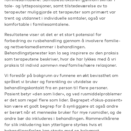
tale- og lytteposisjoner, samt tilstedeværelse av to
terapeuter muliggjorde at terapeuter som primært var
trent og utdannet i individuelle samtaler, også var
komfortable i familiesamtalene.
Resultatene viser at det er et stort potensial for
forbedring av rusbehandling gjennom å involvere familie-
og nettverksmedlemmer i behandlingen.
Behandlingstjenester kan la seg inspirere av den praksis
som terapeutene beskriver, hvor de har lykkes med å vri
praksis til individ
sammen med
familie/nære relasjoner.
Vi foreslår på bakgrunn av funnene en økt bevissthet om
språket vi bruker og forenkling av utvidelse av
behandlingskontakt fra en person til flere personer.
Pasient betyr «den som lider», og ved rusmiddelproblemer
er det som regel flere som lider. Begrepet «fokus-pasient»
kan være et godt begrep for å synliggjøre at også andre
er berørt når et menneske bruker for mye rusmidler, og de
andre bør da inkluderes i behandlingen. Rammevilkårene
for slik inkludering kan ytterligere styrkes hvis et
behandlingsforløp kan starte med en bekymret