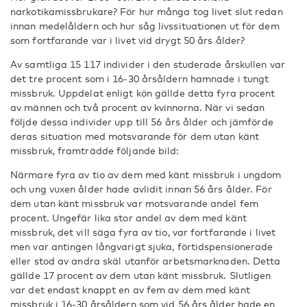
narkotikamissbrukare? För hur många tog livet slut redan
innan medelåldern och hur såg livssituationen ut för dem
som fortfarande var i livet vid drygt 50 års ålder?
Av samtliga 15 117 individer i den studerade årskullen var
det tre procent som i 16-30 årsåldern hamnade i tungt
missbruk. Uppdelat enligt kön gällde detta fyra procent
av männen och två procent av kvinnorna. När vi sedan
följde dessa individer upp till 56 års ålder och jämförde
deras situation med motsvarande för dem utan känt
missbruk, framträdde följande bild:
Närmare fyra av tio av dem med känt missbruk i ungdom
och ung vuxen ålder hade avlidit innan 56 års ålder. För
dem utan känt missbruk var motsvarande andel fem
procent. Ungefär lika stor andel av dem med känt
missbruk, det vill säga fyra av tio, var fortfarande i livet
men var antingen långvarigt sjuka, förtidspensionerade
eller stod av andra skäl utanför arbetsmarknaden. Detta
gällde 17 procent av dem utan känt missbruk. Slutligen
var det endast knappt en av fem av dem med känt
missbruk i 16-30 årsåldern som vid 56 års ålder hade en