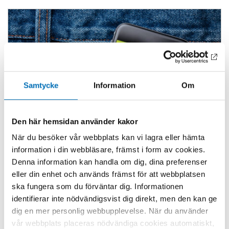
Samtycke
Information
Om
Den här hemsidan använder kakor
När du besöker vår webbplats kan vi lagra eller hämta
information i din webbläsare, främst i form av cookies.
Denna information kan handla om dig, dina preferenser
eller din enhet och används främst för att webbplatsen
ALKOHOL
ska fungera som du förväntar dig. Informationen
Hur alkohol säljs till unga på sociala
identifierar inte nödvändigsvist dig direkt, men den kan ge
medier – och varför det spelar roll
dig en mer personlig webbupplevelse. När du använder
15 apr 2026
vår webbplats placeras nödvändiga cookies automatiskt,