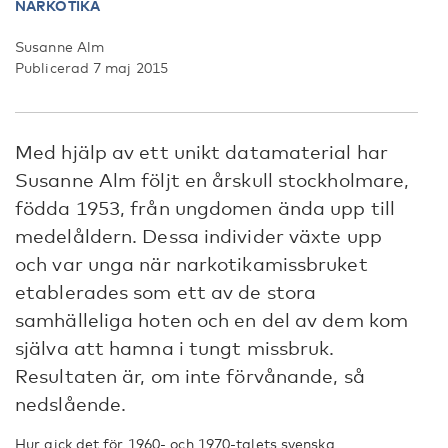
NARKOTIKA
Susanne Alm
Publicerad 7 maj 2015
Med hjälp av ett unikt datamaterial har
Susanne Alm följt en årskull stockholmare,
födda 1953, från ungdomen ända upp till
medelåldern. Dessa individer växte upp
och var unga när narkotikamissbruket
etablerades som ett av de stora
samhälleliga hoten och en del av dem kom
själva att hamna i tungt missbruk.
Resultaten är, om inte förvånande, så
nedslående.
Hur gick det för 1960- och 1970-talets svenska