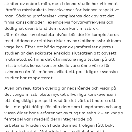
studier av enbart män, men i denna studie har vi kunnat
jämföra missbrukets konsekvenser för kvinnor respektive
män. Sådana jämförelser kompliceras dock av att det
finns könsskillnader i exempelvis förvärvsfrekvens och
dödlighet även bland dem utan känt missbruk.
Jämförelser av absoluta nivåer bör därför kompletteras
med sådana av relativa risker av narkotikamissbruk inom
varje kön. Efter att båda typer av jämförelser gjorts i
studien är den säkraste enskilda slutsatsen att oavsett
mätmetod, så finns det åtminstone inga tecken på att
missbrukets konsekvenser skulle vara ännu värre för
kvinnorna än för männen, vilket ett par tidigare svenska
studier har rapporterat.
Även om resultaten överlag är nedslående och visar på
det tunga missbrukets mycket allvarliga konskevenser i
ett långsiktigt perspektiv, så är det värt att notera att
det inte gått dåligt för alla dem som i ungdomen och ung
vuxen ålder hade erfarenhet av tungt missbruk – en knapp
femtedel var i medelåldern integrerade på
arbetsmarknaden och hade därmed troligen fått bukt
med missbruket. Materialet ger möjligheten att i