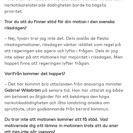
narkotikarelaterade dödligheten borde ha högsta
prioritet.
Tror du att du finner stöd för din motion i den svenska
riksdagen?
– Nej, tyvärr tror jag inte det. Dels avslås de flesta
riksdagsmotioner, riksdagen väntar istället som regel på
att regeringen ska agera och lyfta i frågan. Dels är jag
inte säker på att motionen har majoritet i riksdagen. Men
hoppet finns att regeringen lyfter frågan.
Varifrån kommer det hoppet?
– Det har kommit bra uttalanden från ansvariga minister
Gabriel Wikström
på senare tid. Han har uttalat sig både
om behovet av åtgärder för ett bekämpa den höga
narkotikadödligheten och låta landsting ansöka om
sprutbyte, utan godkännande från berörd kommun.
Du tror inte att motionen kommer att få stöd. Vad
motiverade dig att lämna in motionen trots att du anar
att den inte går igenom?