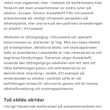
riktat mot ungdomar, men i motsats till konferensens titel
förekom det även presentationer av andra syner på
alkohol i Europa. Dmitryi Koreshkoff från Vitryssland
presenterade ett väldigt intressant perspektiv på
alkoholpolitik, eller snarare på den politiska användningen
av alkohol i Vitryssland
Alkoholen är lättillgänglig i Vitryssland och speciellt
konsumtionen av starkviner är hög. Man kan köpa alkohol
på arbetsplatser, däribland skolor, och statsapparaten
ledd av presidenten Lukashenko är inte intresserad av att
begränsa försäljningen. Däremot, säger Koreshkoff,
används den lättillgängliga alkoholen som ett sätt att
hålla befolkningen passiv och ointresserad av en
demokratisk utveckling i landet. Ett exempel på
användandet av alkohol i politiskt syfte är när
befolkningen lockas till valurnorna genom att bli lovade
alkoholförsäljning vid röstningsplatserna.
Två skilda världar
I övrigt fokuserade konferensen på preventionsarbete och