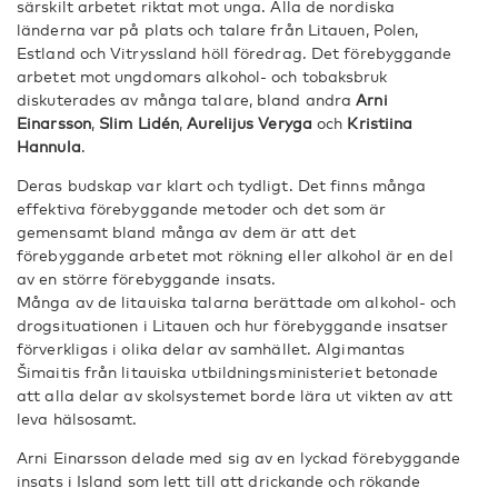
särskilt arbetet riktat mot unga. Alla de nordiska
länderna var på plats och talare från Litauen, Polen,
Estland och Vitryssland höll föredrag. Det förebyggande
arbetet mot ungdomars alkohol- och tobaksbruk
diskuterades av många talare, bland andra
Arni
Einarsson
,
Slim Lidén
,
Aurelijus Veryga
och
Kristiina
Hannula
.
Deras budskap var klart och tydligt. Det finns många
effektiva förebyggande metoder och det som är
gemensamt bland många av dem är att det
förebyggande arbetet mot rökning eller alkohol är en del
av en större förebyggande insats.
Många av de litauiska talarna berättade om alkohol- och
drogsituationen i Litauen och hur förebyggande insatser
förverkligas i olika delar av samhället. Algimantas
Šimaitis från litauiska utbildningsministeriet betonade
att alla delar av skolsystemet borde lära ut vikten av att
leva hälsosamt.
Arni Einarsson delade med sig av en lyckad förebyggande
insats i Island som lett till att drickande och rökande