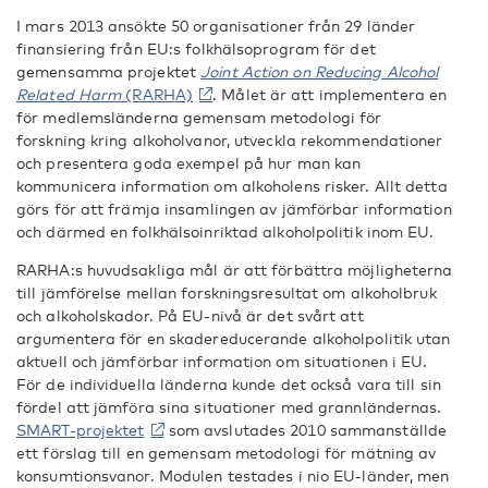
I mars 2013 ansökte 50 organisationer från 29 länder
finansiering från EU:s folkhälsoprogram för det
gemensamma projektet
Joint Action on Reducing Alcohol
Related Harm
(RARHA)
. Målet är att implementera en
för medlemsländerna gemensam metodologi för
forskning kring alkoholvanor, utveckla rekommendationer
och presentera goda exempel på hur man kan
kommunicera information om alkoholens risker. Allt detta
görs för att främja insamlingen av jämförbar information
och därmed en folkhälsoinriktad alkoholpolitik inom EU.
RARHA:s huvudsakliga mål är att förbättra möjligheterna
till jämförelse mellan forskningsresultat om alkoholbruk
och alkoholskador. På EU-nivå är det svårt att
argumentera för en skadereducerande alkoholpolitik utan
aktuell och jämförbar information om situationen i EU.
För de individuella länderna kunde det också vara till sin
fördel att jämföra sina situationer med grannländernas.
SMART-projektet
som avslutades 2010 sammanställde
ett förslag till en gemensam metodologi för mätning av
konsumtionsvanor. Modulen testades i nio EU-länder, men