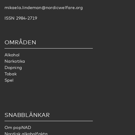
mikaela.lindeman@nordicwelfare.org
ISSN 2984-2719
OMRÅDEN
Alkohol
Narkotika
Dopning
Tobak
Spel
SNABBLÄNKAR
Om popNAD
Nordisk alkoholfakta