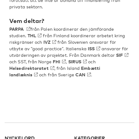
förutsatt att de inte är bundna till finansiering från
privata sektorn.
Vem deltar?
PARPA
från Polen koordinerar den jämförande
studien.
THL
från Finland koordinerar arbetet kring
riskgränser och
IVZ
från Slovenien ansvarar för
utbyte av ”good practice”. Italienska
ISS
ansvarar för
utvärderingen av projektet. Från Danmark deltar
SIF
och SST, från Norge
FHI
,
SIRUS
och
Helsedirektoratet
, från Island
Embætti
landlæknis
och från Sverige
CAN
.
NYCKELORD
KATEGORIER