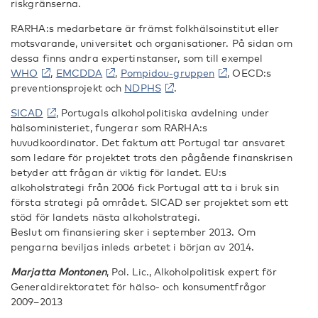
riskgränserna.
RARHA:s medarbetare är främst folkhälsoinstitut eller
motsvarande, universitet och organisationer. På sidan om
dessa finns andra expertinstanser, som till exempel
WHO
,
EMCDDA
,
Pompidou-gruppen
, OECD:s
preventionsprojekt och
NDPHS
.
SICAD
, Portugals alkoholpolitiska avdelning under
hälsoministeriet, fungerar som RARHA:s
huvudkoordinator. Det faktum att Portugal tar ansvaret
som ledare för projektet trots den pågående finanskrisen
betyder att frågan är viktig för landet. EU:s
alkoholstrategi från 2006 fick Portugal att ta i bruk sin
första strategi på området. SICAD ser projektet som ett
stöd för landets nästa alkoholstrategi.
Beslut om finansiering sker i september 2013. Om
pengarna beviljas inleds arbetet i början av 2014.
Marjatta Monton
e
n
, Pol. Lic., Alkoholpolitisk expert för
Generaldirektoratet för hälso- och konsumentfrågor
2009–2013