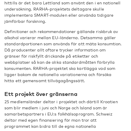
hittills är det bara Lettland som använt den i en nationell
undersökning. RARHA-projektets deltagare skulle
implementera SMART-modulen eller använda tidigare
jämförbar forskning.
Definitioner och rekommendationer gällande riskbruk av
alkohol varierar mellan EU-länderna. Detsamma gäller
standardportionen som används för att mäta konsumtion.
Då producenter allt oftare trycker information om
gränser för riskfyllt drickande på etiketter och
webbplatser så kan de olika standardmåtten förbrylla
konsumenten. RARHA-projektet ska kartlägga vad som
ligger bakom de nationella variationerna och försöka
hitta ett gemensamt tillvägagångssätt.
Ett projekt över gränserna
25 medlemsländer deltar i projektet och därtill Kroatien
som blir medlem i juni och Norge och Island som är
samarbetspartners i EU:s folkhälsoprogram. Schweiz
deltar med egen finansiering för man tror att
programmet kan bidra till de egna nationella