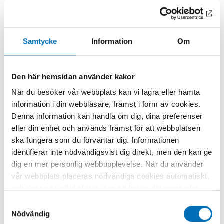
Samtycke
Information
Om
Den här hemsidan använder kakor
När du besöker vår webbplats kan vi lagra eller hämta
ALKOHOL
Hur alkohol säljs till unga på sociala
information i din webbläsare, främst i form av cookies.
medier – och varför det spelar roll
Denna information kan handla om dig, dina preferenser
eller din enhet och används främst för att webbplatsen
15 apr 2026
ska fungera som du förväntar dig. Informationen
identifierar inte nödvändigsvist dig direkt, men den kan ge
dig en mer personlig webbupplevelse. När du använder
vår webbplats placeras nödvändiga cookies automatiskt,
och dessa är alltid aktiva utan att kräva ditt samtycke.
Dessa cookies är nödvändiga för att du ska kunna
Samtyckesval
använda webbplatsen och dess funktioner. Vi respekterar
Nödvändig