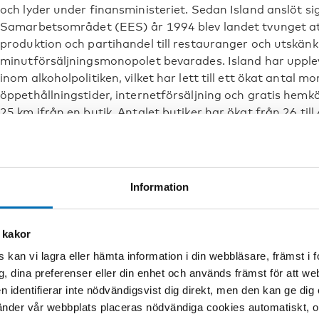
och lyder under finansministeriet. Sedan Island anslöt si
Samarbetsområdet (EES) år 1994 blev landet tvunget a
produktion och partihandel till restauranger och utskän
minutförsäljningsmonopolet bevarades. Island har upplev
inom alkoholpolitiken, vilket har lett till ett ökat antal m
öppethållningstider, internetförsäljning och gratis hemk
25 km ifrån en butik. Antalet butiker har ökat från 26 til
monopolets huvudsyften har varit, och är fortsättningsv
både individ- och samhällsnivå. Med bättre service och e
monopolet också ökat sitt engagemang i preventionsarbe
sociala ansvar.
Information
Inte första gången monopolet utmanas
 kakor
Medlemmar från flera politiska partier och olika handels
decennier framfört att Island borde avveckla monopolet. 
 kan vi lagra eller hämta information i din webbläsare, främst i
tio motioner och lagförslag om detta lagts fram i det islä
g, dina preferenser eller din enhet och används främst för att 
oftast att enbart vin och öl skulle säljas i vanliga detal
en identifierar inte nödvändigsvist dig direkt, men den kan ge dig
igen i oktober 2015 var förslagen att helt och hållet avs
der vår webbplats placeras nödvändiga cookies automatiskt, och