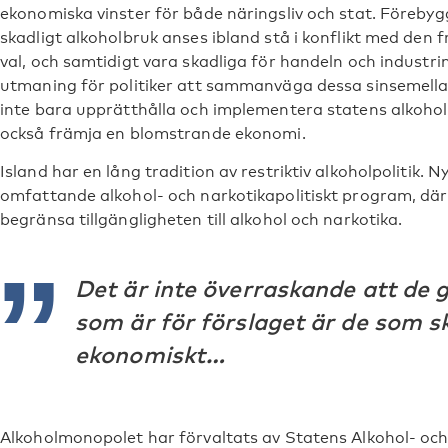
ekonomiska vinster för både näringsliv och stat. Föreby
skadligt alkoholbruk anses ibland stå i konflikt med den 
val, och samtidigt vara skadliga för handeln och industri
utmaning för politiker att sammanväga dessa sinsemellan
inte bara upprätthålla och implementera statens alkoh
också främja en blomstrande ekonomi.
Island har en lång tradition av restriktiv alkoholpolitik. N
omfattande alkohol- och narkotikapolitiskt program, där
begränsa tillgängligheten till alkohol och narkotika.
Det är inte överraskande att de 
som är för förslaget är de som s
ekonomiskt…
Alkoholmonopolet har förvaltats av Statens Alkohol- o