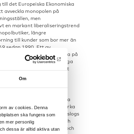
g till det Europeiska Ekonomiska
tt avveckla monopolen på
kningsställen, men
t en markant liberaliseringstrend
onopolbutiker, längre
örning till kunder som bor mer än
l 49 sedan 1990. Ett av
is, att minska alkoholskadorna på
n ändrad image har det statliga
tet och starkare betonat sitt
Om
organisationer har under flera
Sedan millennieskiftet har cirka
 form av cookies. Denna
ndska Alltinget. I början föreslogs
webbplatsen ska fungera som
jhandelsbutiker, men år 2014 och
 en mer personlig
kaffa det statliga monopolet och
 dessa är alltid aktiva utan