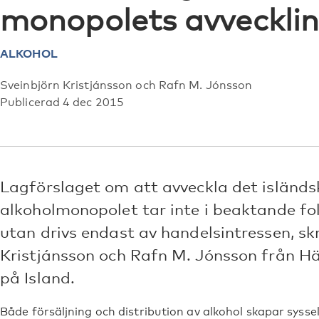
monopolets avveckli
ALKOHOL
Sveinbjörn Kristjánsson och Rafn M. Jónsson
Publicerad 4 dec 2015
Lagförslaget om att avveckla det isländs
alkoholmonopolet tar inte i beaktande fol
utan drivs endast av handelsintressen, sk
Kristjánsson och Rafn M. Jónsson från Hä
på Island.
Både försäljning och distribution av alkohol skapar syss