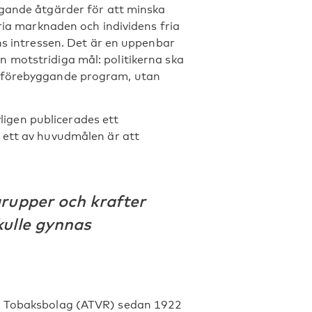
ggande åtgärder för att minska
fria marknaden och individens fria
ns intressen. Det är en uppenbar
 motstridiga mål: politikerna ska
olförebyggande program, utan
yligen publicerades ett
 ett av huvudmålen är att
grupper och krafter
kulle gynnas
ch Tobaksbolag (ATVR) sedan 1922