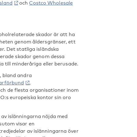
Island
och
Costco Wholesale
koholrelaterade skador är att ha
gheten genom åldersgränser, ett
r. Det statliga isländska
laterade skador genom dessa
 till minderåriga eller berusade.
, bland andra
tarförbund
,
och de flesta organisationer inom
:s europeiska kontor sin oro
 av islänningarna nöjda med
sutom visar en
tredjedelar av islänningarna över