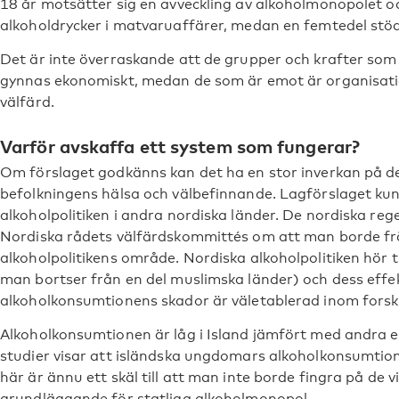
18 år motsätter sig en avveckling av alkoholmonopolet oc
alkoholdrycker i matvaruaffärer, medan en femtedel stöd
Det är inte överraskande att de grupper och krafter som 
gynnas ekonomiskt, medan de som är emot är organisati
välfärd.
Varför avskaffa ett system som fungerar?
Om förslaget godkänns kan det ha en stor inverkan på de
befolkningens hälsa och välbefinnande. Lagförslaget k
alkoholpolitiken i andra nordiska länder. De nordiska reg
Nordiska rådets välfärdskommittés om att man borde fr
alkoholpolitikens område. Nordiska alkoholpolitiken hör ti
man bortser från en del muslimska länder) och dess effe
alkoholkonsumtionens skador är väletablerad inom forsk
Alkoholkonsumtionen är låg i Island jämfört med andra e
studier visar att isländska ungdomars alkoholkonsumtion
här är ännu ett skäl till att man inte borde fingra på de 
grundläggande för statliga alkoholmonopol.