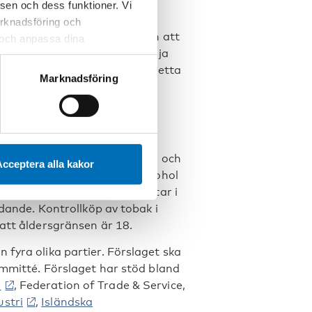
s fram är fri handel och
sen och dess funktioner. Vi
 små byarna runtom i landet.
marknadsföring och
ifter att bedriva handel utan att
r och anpassa dina
vata sektorns uppgift att sälja
 webbplatsen och de tjänster
eglerna. Detta gäller, enligt detta
 kan du alltid radera dem
Marknadsföring
ing att kräva en licens från
holen ska placeras i butikerna och
cceptera alla kakor
dersgränsen för att sälja alkohol
 20. Eftersom många som arbetar i
idande. Kontrollköp av tobak i
 att åldersgränsen är 18.
 fyra olika partier. Förslaget ska
ommitté. Förslaget har stöd bland
r
, Federation of Trade & Service,
ustri
,
Isländska