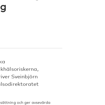
ng
ka
khälsoriskerna,
river Sveinbjörn
lsodirektoratet
elsättning och ger avsevärda