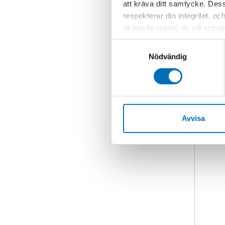
att kräva ditt samtycke. Des
respekterar din integritet, oc
oklassificerade) du vill acce
inställningar för cookies. O
Samtyckesval
vi erbjuder. Om du har besök
Nödvändig
genom att navigera till sekre
Avvisa