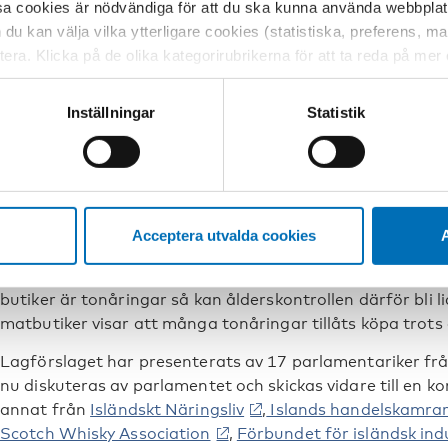
tillåta all alkoholförsäljning. De huvudargument som fört
sa cookies är nödvändiga för att du ska kunna använda webbplat
regionala intressen, det vill säga att stöda handeln i de
h du kan välja vilka ytterligare cookies (statistiska, preferens, 
Anhängarna anför också att det inte hör till statens uppg
ptera. Klicka på de olika kategorirubrikerna för att ta reda på me
reglera och kontrollera den om det behövs. Det är den pri
bservera att blockering av cookies kan påverka din upplevelse av
varor och tjänster, i enlighet med de statligt fastställda r
t vår webbplats tidigare och accepterat användningen av cookies
Inställningar
Statistik
synsätt, för alkohol lika väl som för andra varor.
tessinställningarna i din webbläsare.
18 år för att sälja – 20 år för att köpa
Enligt det nuvarande lagförslaget kommer alkoholförsäljn
kommunen. Restriktioner, som försäljningstider, var alko
Acceptera utvalda cookies
A
övervakning av starksprit kommer att finnas kvar, men ål
skulle sänkas till 18, trots att åldersgränsen för köp är
butiker är tonåringar så kan ålderskontrollen därför bli l
matbutiker visar att många tonåringar tillåts köpa trots
Lagförslaget har presenterats av 17 parlamentariker från
nu diskuteras av parlamentet och skickas vidare till en k
annat från
Isländskt Näringsliv
,
Islands handelskamra
Scotch Whisky Association
,
Förbundet för isländsk ind