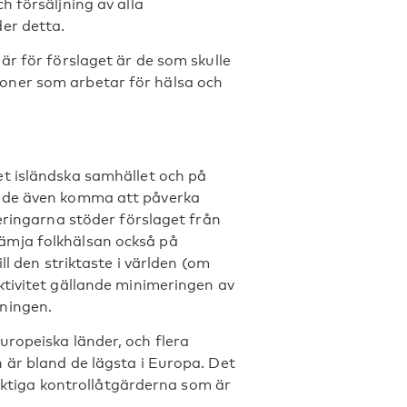
h försäljning av alla
er detta.
är för förslaget är de som skulle
oner som arbetar för hälsa och
t isländska samhället och på
unde även komma att påverka
eringarna stöder förslaget från
ämja folkhälsan också på
ll den striktaste i världen (om
ktivitet gällande minimeringen av
ningen.
uropeiska länder, och flera
 är bland de lägsta i Europa. Det
viktiga kontrollåtgärderna som är