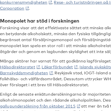
konkurrensmyndigheten
,
Rese- och turistnäringen på 
Corporation
.
Monopolet har stöd i forskningen
Forskning visar att det effektivaste sättet att minska al
en betydande alkoholskatt, minska den fysiska tillgängli
begränsat antal försäljningsmonopol och försäljningstide
monopolet kan spela en stor roll i att minska alkoholre
åtgärder och genom en lagbunden skyldighet att inte sälja
Många aktörer har varnat för att godkänna lagförslaget
Hälsodirektoratet
,
Läkarförbundet
,
Islands sjukskö
Barnskyddsmyndigheten
, Reykjavik stad, IOGT-Island 
folkhälso- och välfärdsområdet. Dessutom uttrycker WHO
över förslaget i ett brev till Hälsodirektoratet.
Enligt de senaste enkätundersökningarna är majoriteten
alkoholmonopolet och den rådande alkoholpolitiken. Des
gallupundersökning från oktober 2015
att mer än två 