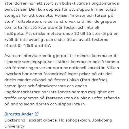
Ytterdörren har ett stort symboliskt värde i ungdomarnas
berättelser. Den kan öppnas för att släppa in men också
stängas för att utesluta. Poliser, ”morsor och farsor på
stan”, fältsekreterare och andra vuxna tillhör de grupper
som ofta får stå kvar utanför festen och inte bli
insläppta. Att dricka motsvarande 10 till 15 starköl på en
kväll är inte ovanligt och underlättas av att festerna
oftast är ”föräldrafria”.
Även om intervjuerna är gjorda i tre mindre kommuner är
liknande samlingsplatser i större kommuner också tomma
och förändringen verkar vara av nationell karaktär. Vilken
inverkan har denna förändring? Inget pekar på att det
dricks mindre alkohol på fester i olika (föräldrafria)
hemmiljöer och fältsekreterare och andra
ungdomsarbetare har inte längre samma möjlighet att
träffa ungdomar på festerna utan de blir nu ofta stående
på andra sidan dörren och släpps inte in.
Birgitta Ander
Doktorand i socialt arbete, Hälsohögskolan, Jönköping
University