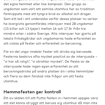
det egna hemmet eller hos kompisar. Den grupp av
ungdomar som valt att samlas utomhus har av tradition
förknippats med ett tyngre bruk av alkohol och droger.
Som ett led i att undersöka varför dessa platser nu verkar
ha övergivits genomfördes intervjuer med 28 ungdomar
(15 killar och 13 tjejer) mellan 16 och 17 år från tre
mindre orter i södra Sverige. Alla intervjuer har gjorts på
lokala fritidsgårdar och ungdomarna hade erfarenhet av
att vistas på fester och erfarenhet av berusning.
För en del unga innebär fester att dricka sig berusade.
Festerna beskrivs ofta mycket positivt av de intervjuade –
”vi har så roligt”, ”vi skrattar mycket”. De flesta av de
intervjuade hade ingen egen erfarenhet av att
berusningsdricka på andra platser än i olika hemmiljöer
och flera av dem förstod inte frågor om att festa
utomhus.
Hemmafesten ger kontroll
Ett av skälen till att flytta festen in i hemmet uppges vara
att det känns otryggt att berusa sig utomhus då man inte