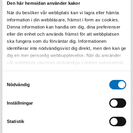
Den här hemsidan använder kakor
När du besöker vår webbplats kan vi lagra eller hämta
information i din webbläsare, främst i form av cookies.
Denna information kan handla om dig, dina preferenser
eller din enhet och används främst för att webbplatsen
ska fungera som du förväntar dig. Informationen
identifierar inte nödvändigsvist dig direkt, men den kan ge
dig en mer personlig webbupplevelse. När du använder
vår webbplats placeras nödvändiga cookies automatiskt,
och dessa är alltid aktiva utan att kräva ditt samtycke.
Dessa cookies är nödvändiga för att du ska kunna
Samtyckesval
använda webbplatsen och dess funktioner. Vi respekterar
Nödvändig
din integritet, och du kan välja vilka ytterligare cookies
(statistiska, preferens, marknadsföring och
Inställningar
oklassificerade) du vill acceptera. Klicka på de olika
kategorirubrikerna för att ta reda på mer och anpassa
dina inställningar för cookies. Observera att blockering
Statistik
av cookies kan påverka din upplevelse av webbplatsen