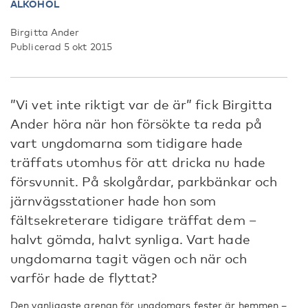
ALKOHOL
Birgitta Ander
Publicerad 5 okt 2015
”Vi vet inte riktigt var de är” fick Birgitta
Ander höra när hon försökte ta reda på
vart ungdomarna som tidigare hade
träffats utomhus för att dricka nu hade
försvunnit. På skolgårdar, parkbänkar och
järnvägsstationer hade hon som
fältsekreterare tidigare träffat dem –
halvt gömda, halvt synliga. Vart hade
ungdomarna tagit vägen och när och
varför hade de flyttat?
Den vanligaste arenan för ungdomars fester är hemmen –