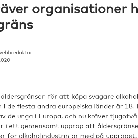
räver organisationer 
gräns
webbredaktör
2020
åldersgränsen för att köpa svagare alkoho
 i de flesta andra europeiska länder är 18
av de unga i Europa, och nu kräver tjugotv
r i ett gemensamt upprop att åldersgränse
r för alkoholindustrin är med på uppropet.