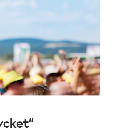
ycket”