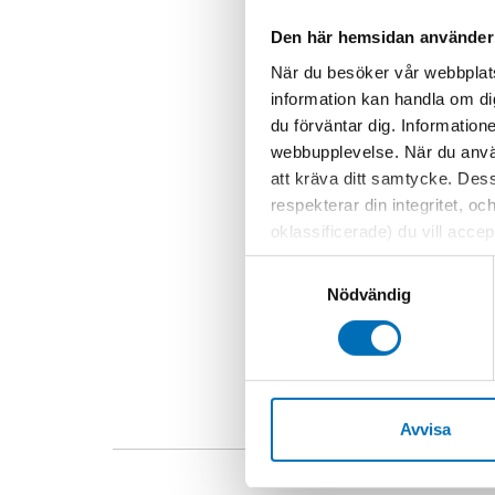
Utvecklingen 
Den här hemsidan använder
Åldersgränsen för 
erfarenheterna vis
När du besöker vår webbplats
Medan man i många
information kan handla om di
mindre, har det g
du förväntar dig. Information
samma fenomen som
webbupplevelse. När du använ
dricka steg, men p
att kräva ditt samtycke. Des
respekterar din integritet, oc
Efter att upprope
oklassificerade) du vill acce
åldersgränsen för
inställningar för cookies. O
Samtyckesval
vi erbjuder. Om du har besök
DELA
Nödvändig
genom att navigera till sekre
Avvisa