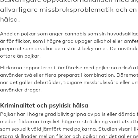
allvarligare missbruksproblematik och en
hälsa.
Andelen pojkar som anger cannabis som sin huvudsakliga
är för flickor, som i högre grad uppger alkohol eller amf
preparat som orsakar dem störst bekymmer. De använde
oftare än pojkar.
Flickorna rapporterar i jämförelse med pojkarna också at
använder två eller flera preparat i kombination. Däremot
när det gäller debutålder, tidigare missbruksvård elle
använder droger.
Kriminalitet och psykisk hälsa
Pojkar har i högre grad blivit gripna av polis eller dömda f
medan flickorna i mycket högre utsträckning varit utsatta
som sexuellt våld jämfört med pojkarna. Studien visar i l
stora skillnader mellan flickor och pojkar när det gäller ps