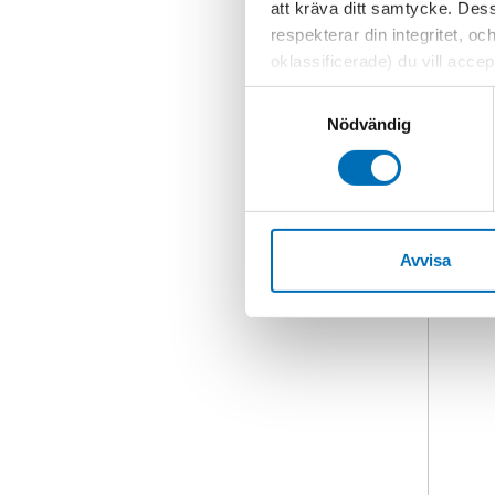
att kräva ditt samtycke. Des
respekterar din integritet, oc
oklassificerade) du vill acce
inställningar för cookies. O
Samtyckesval
vi erbjuder. Om du har besök
Nödvändig
genom att navigera till sekre
Avvisa