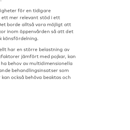
gheter för en tidigare
 ett mer relevant stöd i ett
Det borde alltså vara möjligt att
ckor inom öppenvården så att det
ik könsfördelning.
ellt har en större belastning av
kfaktorer jämfört med pojkar, kan
n ha behov av multidimensionella
ande behandlingsinsatser som
er kan också behöva beaktas och