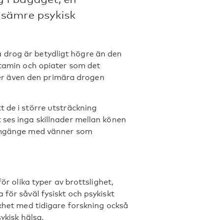
 sämre psykisk
 drog är betydligt högre än den
etamin och opiater som det
r även den primära drogen
t de i större utsträckning
 ses inga skillnader mellan könen
r umgänge med vänner som
ör olika typer av brottslighet,
 för såväl fysiskt och psykiskt
ikhet med tidigare forskning också
ykisk hälsa.