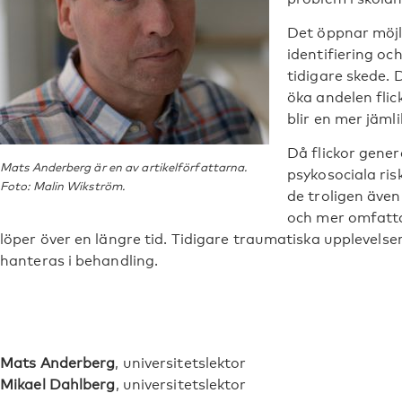
Det öppnar möjli
identifiering och
tidigare skede. 
öka andelen fli
blir en mer jäml
Då flickor gener
Mats Anderberg är en av artikelförfattarna.
psykosociala ris
Foto: Malin Wikström.
de troligen äve
och mer omfatt
löper över en längre tid. Tidigare traumatiska upplevels
hanteras i behandling.
Mats Anderberg
, universitetslektor
Mikael Dahlberg
, universitetslektor