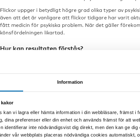
Flickor uppger i betydligt högre grad olika typer av psyk
även att det är vanligare att flickor tidigare har varit aktu
fått medicin för psykiska problem. När det gäller föreko
könsfördelningen likartad.
Hur kan resultaten förstås?
Den genomförda studien riskerar att spä på de könsstereo
med missbruksproblem. Samtidigt går det inte att blunda f
mellan flickor och pojkar med alkohol- och narkotikaprob
Information
En tänkbar förklaring till skillnaderna kan handla om att 
behandlingskontakt på eget initiativ eller via psykiatrin
med stöd från föräldrar eller via mer tvingande insatser f
 kakor
rättsvårdande instanser. Troligen uppmärksammas flick
 kan vi lagra eller hämta information i din webbläsare, främst i
sätt som pojkars.
g, dina preferenser eller din enhet och används främst för att 
Flickor har kanske fått lära sig att disciplinera sig själva
en identifierar inte nödvändigsvist dig direkt, men den kan ge dig
Studiens resultat stödjer denna tanke, då andelen flicko
der vår webbplats placeras nödvändiga cookies automatiskt, och