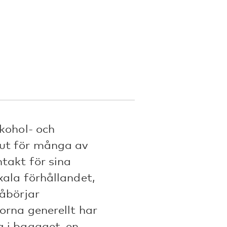
kohol- och
 ut för många av
takt för sina
xala förhållandet,
påbörjar
orna generellt har
 i bagaget, en