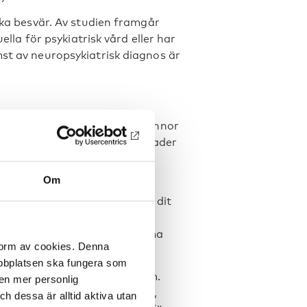
iska besvär. Av studien framgår
ella för psykiatrisk vård eller har
mst av neuropsykiatrisk diagnos är
typer som ofta tillskrivs kvinnor
ör att det finns vissa skillnader
lem.
Om
flickor oftare inleder en
, medan pojkar främst kommer dit
rån socialtjänst eller
ors problematik inte på samma
 form av cookies. Denna
webbplatsen ska fungera som
 och internalisera sina problem.
 en mer personlig
r med depression, ångest, oro,
 dessa är alltid aktiva utan