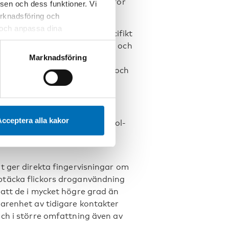
sevärt större än vad den är för
sen och dess funktioner. Vi
marknadsföring och
r och anpassa dina
n i behandling följer ett specifikt
 webbplatsen och de tjänster
 av till exempel kränkningar och
 kan du alltid radera dem
Marknadsföring
om och problem, till en
jd av de svåra erfarenheter och
cceptera alla kakor
n flickor och pojkar med alkohol-
else för utformning av både
t ger direkta fingervisningar om
täcka flickors droganvändning
 att de i mycket högre grad än
farenhet av tidigare kontakter
ch i större omfattning även av
.