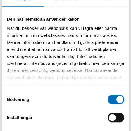
Den här hemsidan använder kakor
När du besöker vår webbplats kan vi lagra eller hämta
information i din webbläsare, främst i form av cookies.
Denna information kan handla om dig, dina preferenser
eller din enhet och används främst för att webbplatsen
ska fungera som du förväntar dig. Informationen
identifierar inte nödvändigsvist dig direkt, men den kan ge
dig en mer personlig webbupplevelse. När du använder
vår webbplats placeras nödvändiga cookies automatiskt,
och dessa är alltid aktiva utan att kräva ditt samtycke.
Dessa cookies är nödvändiga för att du ska kunna
Samtyckesval
använda webbplatsen och dess funktioner. Vi respekterar
Nödvändig
din integritet, och du kan välja vilka ytterligare cookies
(statistiska, preferens, marknadsföring och
Inställningar
NARKOTIKA
oklassificerade) du vill acceptera. Klicka på de olika
Tramadol – ungas berättelser om att
kategorirubrikerna för att ta reda på mer och anpassa
försöka sluta