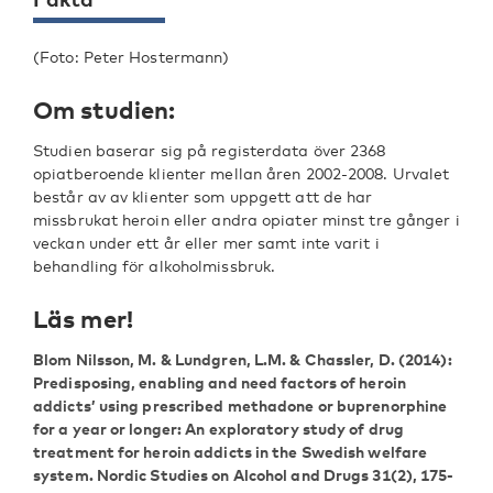
(Foto: Peter Hostermann)
Om studien:
Studien baserar sig på registerdata över 2368
opiatberoende klienter mellan åren 2002-2008. Urvalet
består av av klienter som uppgett att de har
missbrukat heroin eller andra opiater minst tre gånger i
veckan under ett år eller mer samt inte varit i
behandling för alkoholmissbruk.
Läs mer!
Blom Nilsson, M. & Lundgren, L.M. & Chassler, D.
(2014):
Predisposing, enabling and need factors of heroin
addicts’ using prescribed methadone or buprenorphine
for a year or longer: An exploratory study of drug
treatment for heroin addicts in the Swedish welfare
system. Nordic Studies on Alcohol and Drugs 31(2), 175-