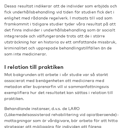
Dessa resultat indikerar att de individer som erbjöds och
fick underhållsbehandling vid tiden för studien fick det i
enlighet med rådande regelverk. I motsats till vad som
framkommit i tidigare studier tyder våra resultat på att
det finns individer i underhållsbehandling som är socialt
integrerade och välfungerande trots att de i större
utsträckning har en historia av ett omfattande missbruk,
kriminalitet och upprepade behandlingstillfällen än de
som inte medicinerar.
I relation till praktiken
Mot bakgrunden att arbete i vår studie var så starkt
associerat med benägenheten att medicinera med
metadon eller buprenorfin vill vi sammanfattningsvis
exemplifiera hur det resultatet kan sättas i relation till
praktiken.
Behandlande instanser, d.v.s. de LARO
(Läkemedelsassisterad rehabilitering vid opiatberoende)-
mottagningar som är vårdgivare, bör arbeta för att hitta
strategier att möjliggöra för individen att förena