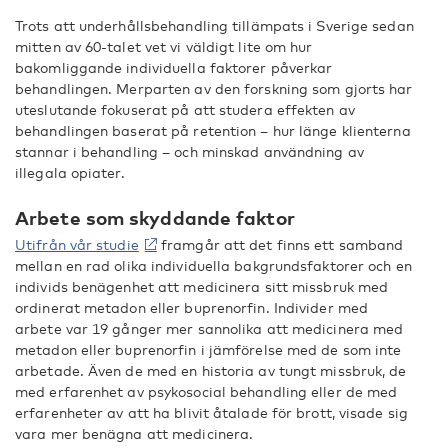
Trots att underhållsbehandling tillämpats i Sverige sedan
mitten av 60-talet vet vi väldigt lite om hur
bakomliggande individuella faktorer påverkar
behandlingen. Merparten av den forskning som gjorts har
uteslutande fokuserat på att studera effekten av
behandlingen baserat på retention – hur länge klienterna
stannar i behandling – och minskad användning av
illegala opiater.
Arbete som skyddande faktor
Utifrån vår studie
framgår att det finns ett samband
mellan en rad olika individuella bakgrundsfaktorer och en
individs benägenhet att medicinera sitt missbruk med
ordinerat metadon eller buprenorfin. Individer med
arbete var 19 gånger mer sannolika att medicinera med
metadon eller buprenorfin i jämförelse med de som inte
arbetade. Även de med en historia av tungt missbruk, de
med erfarenhet av psykosocial behandling eller de med
erfarenheter av att ha blivit åtalade för brott, visade sig
vara mer benägna att medicinera.