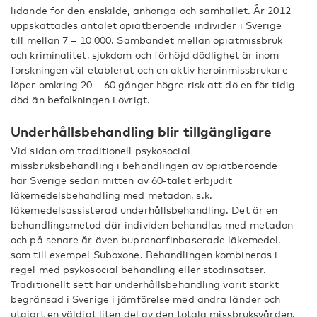
lidande för den enskilde, anhöriga och samhället. År 2012
uppskattades antalet opiatberoende individer i Sverige
till mellan 7 – 10 000. Sambandet mellan opiatmissbruk
och kriminalitet, sjukdom och förhöjd dödlighet är inom
forskningen väl etablerat och en aktiv heroinmissbrukare
löper omkring 20 – 60 gånger högre risk att dö en för tidig
död än befolkningen i övrigt.
Underhållsbehandling blir tillgängligare
Vid sidan om traditionell psykosocial
missbruksbehandling i behandlingen av opiatberoende
har Sverige sedan mitten av 60-talet erbjudit
läkemedelsbehandling med metadon, s.k.
läkemedelsassisterad underhållsbehandling. Det är en
behandlingsmetod där individen behandlas med metadon
och på senare år även buprenorfinbaserade läkemedel,
som till exempel Suboxone. Behandlingen kombineras i
regel med psykosocial behandling eller stödinsatser.
Traditionellt sett har underhållsbehandling varit starkt
begränsad i Sverige i jämförelse med andra länder och
utgjort en väldigt liten del av den totala missbruksvården.