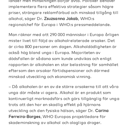
länder men minskningen börjar avta. Politiker behöver
implementera flera effektiva strategier såsom högre
priser, strängare reklamförbud och minskad tillgång till
alkohol, säger Dr.
Zsuzsanna Jakab
, WHO:s
regionalchef för Europa i WHO:s pressmeddelande.
Man räknar med att 290 000 människor i Europa årligen
mister livet till följd av alkoholrelaterade orsaker. Det
är cirka 800 personer om dagen. Alkoholdödligheten är
också hög bland unga i Europa. Majoriteten av
dödsfallen är sådana som kunde undvikas och enligt
rapporten är alkoholen en stor belastning för samhället
eftersom den orsakar förtidspensioner och därmed
minskad utveckling och ekonomisk vinning.
– Då alkoholen är en av de större orsakerna till att våra
unga dör måste vi agera. Alkohol är en produkt som
kontinuerligt marknadsförs och görs tillgänglig för unga
trots att den har en skadlig effekt på hjärnans
utveckling och den fysiska hälsan, säger Dr.
Carina
Ferreira-Borges
, WHO Europas projektledare för
skademinskning av alkohol och olagliga droger.