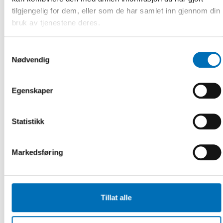
Both tourists and the tourism industry benefit
tilgjengelig for dem, eller som de har samlet inn gjennom din
from accessible services
bruk av tjenestene deres.
Tourism services that are inclusive and sustainable can be
enjoyed by more people, generate income and be beneficial
Samtykkevalg
for local communities. [...]
Nødvendig
Egenskaper
Statistikk
Markedsføring
Tillat alle