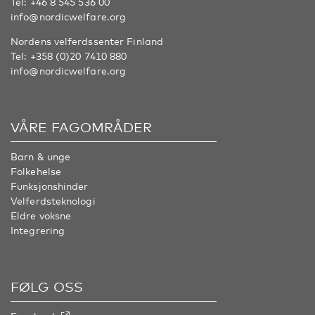
Tel:
+46 8 545 536 00
info@nordicwelfare.org
Nordens velferdssenter Finland
Tel:
+358 (0)20 7410 880
info@nordicwelfare.org
VÅRE FAGOMRÅDER
Barn & unge
Folkehelse
Funksjonshinder
Velferdsteknologi
Eldre voksne
Integrering
FØLG OSS