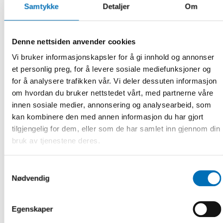
INTEGRERING
Samtykke
Detaljer
Om
19 feb 2020
När evidens saknas – att kunna bedöma
lovande arbetssätt
Denne nettsiden anvender cookies
Det råder bred enighet om att tidiga insatser kring barn
Vi bruker informasjonskapsler for å gi innhold og annonser
och unga betalar sig, i första hand i mänskliga men också i
et personlig preg, for å levere sosiale mediefunksjoner og
ekonomiska vinster. [...]
for å analysere trafikken vår. Vi deler dessuten informasjon
om hvordan du bruker nettstedet vårt, med partnerne våre
innen sosiale medier, annonsering og analysearbeid, som
kan kombinere den med annen informasjon du har gjort
tilgjengelig for dem, eller som de har samlet inn gjennom din
bruk av tjenestene deres.
Samtykkevalg
Nødvendig
Egenskaper