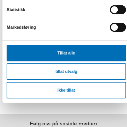
Statistikk
Markedsføring
VELFERDSPOLITIKK
5 feb 2018
Utvecklar bättre metoder för tidig hjälp åt
unga
Tillat alle
På många håll i Norden finns det bra verksamheter för
utsatta barn och unga. Men det räcker inte. De nordiska
länderna behöver anstr [...]
tillat utvalg
Ikke tillat
Følg oss på sosiale medier: