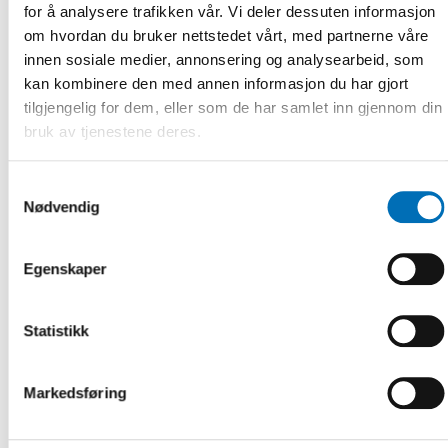
for å analysere trafikken vår. Vi deler dessuten informasjon
om hvordan du bruker nettstedet vårt, med partnerne våre
innen sosiale medier, annonsering og analysearbeid, som
kan kombinere den med annen informasjon du har gjort
tilgjengelig for dem, eller som de har samlet inn gjennom din
VELFERDSPOLITIKK
bruk av tjenestene deres.
3 apr 2023
Join the discussion about the Nordic welfare
model and its challenges
Samtykkevalg
Nødvendig
The Nordic Welfare Forum 2023 takes place on 2 June in
Reykjavik, Iceland and via live stream. The aim is to evaluate
and discuss the Nordic [...]
Egenskaper
Statistikk
Markedsføring