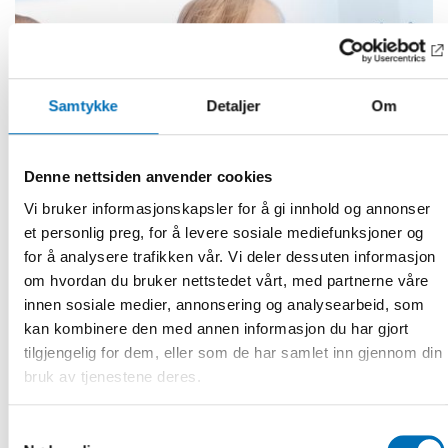
Samtykke
Detaljer
Om
Denne nettsiden anvender cookies
Vi bruker informasjonskapsler for å gi innhold og annonser
et personlig preg, for å levere sosiale mediefunksjoner og
for å analysere trafikken vår. Vi deler dessuten informasjon
om hvordan du bruker nettstedet vårt, med partnerne våre
innen sosiale medier, annonsering og analysearbeid, som
kan kombinere den med annen informasjon du har gjort
DØVBLINDHET
6 apr 2022
tilgjengelig for dem, eller som de har samlet inn gjennom din
Technology paired with human rights leads to
bruk av tjenestene deres.
the future
Samtykkevalg
”Send an email or order a preset list of groceries with just