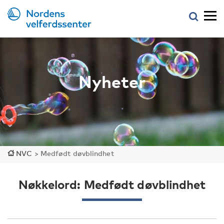
Nyheter
NVC
>
Medfødt døvblindhet
Nøkkelord: Medfødt døvblindhet