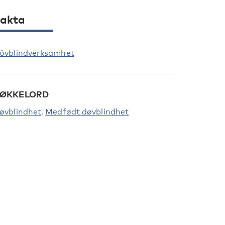
akta
övblindverksamhet
ØKKELORD
øvblindhet
Medfødt døvblindhet