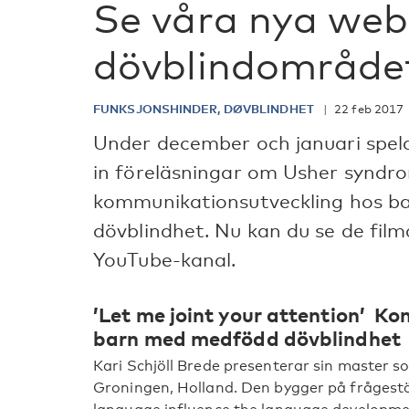
Se våra nya web
dövblindområde
FUNKSJONSHINDER, DØVBLINDHET
22 feb 2017
Under december och januari spel
in föreläsningar om Usher syndr
kommunikationsutveckling hos 
dövblindhet. Nu kan du se de fil
YouTube-kanal.
’Let me joint your attention’ K
barn med medfödd dövblindhet
Kari Schjöll Brede presenterar sin master som
Groningen, Holland. Den bygger på frågest