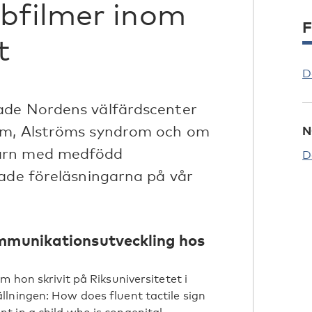
bfilmer inom
F
t
D
ade Nordens välfärdscenter
om, Alströms syndrom och om
N
barn med medfödd
D
made föreläsningarna på vår
ommunikationsutveckling hos
 hon skrivit på Riksuniversitetet i
ällningen:
How does fluent tactile sign