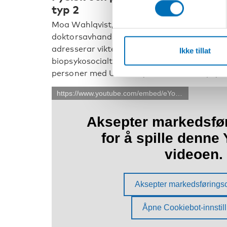
typ 2
Moa Wahlqvist, Medicine Doktor i Handikap
doktorsavhandling som beskriver hälsa ho
adresserar vikten av att förstå hälsa hos 
Ikke tillat
biopsykosocialt perspektiv. Moas avhandling
personer med Ushers syndrom i ett biopsyko