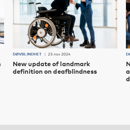
DØVBLINDHET
25 nov 2024
D
h
New update of landmark
N
definition on deafblindness
a
d