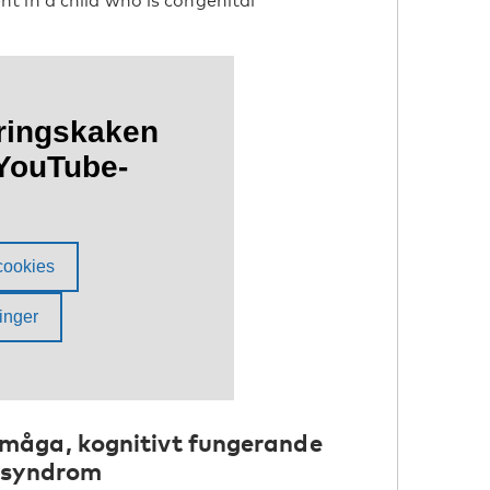
 in a child who is congenital
rmåga, kognitivt fungerande
s syndrom