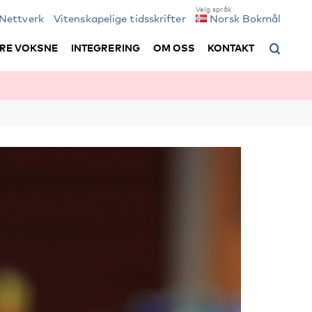
Nettverk
Vitenskapelige tidsskrifter
Norsk Bokmål
RE VOKSNE
INTEGRERING
OM OSS
KONTAKT