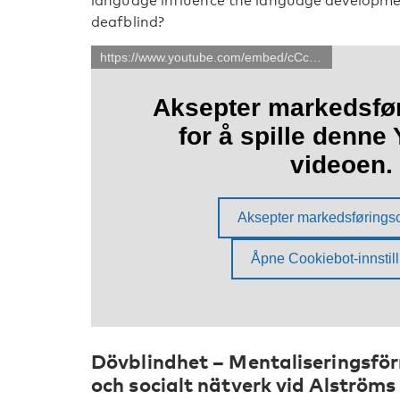
language influence the language development
deafblind?
Dövblindhet – Mentaliseringsfö
och socialt nätverk vid Alström