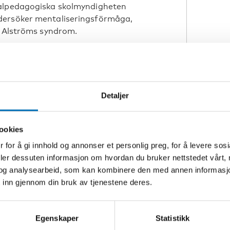
ialpedagogiska skolmyndigheten
dersöker mentaliseringsförmåga,
d Alströms syndrom.
Detaljer
ookies
 for å gi innhold og annonser et personlig preg, for å levere sos
deler dessuten informasjon om hvordan du bruker nettstedet vårt,
og analysearbeid, som kan kombinere den med annen informasjon d
 inn gjennom din bruk av tjenestene deres.
Egenskaper
Statistikk
rsoner med Ushers syndrom