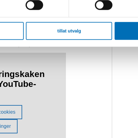
pvetenskap, presenterar sin
s personer med Usher syndrom och
personer med Usher syndrom från ett
tillat utvalg
 är den första som beskriver hälsa hos
socialt perspektiv.