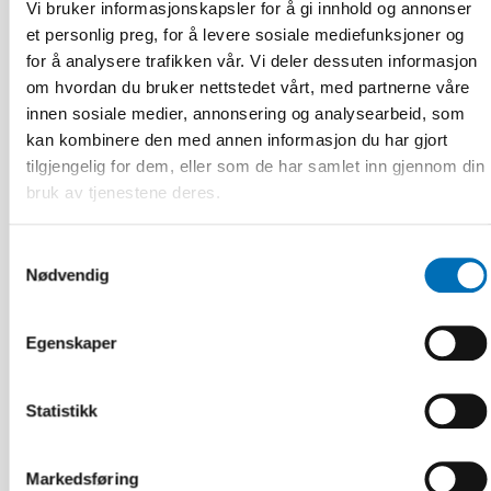
Vi bruker informasjonskapsler for å gi innhold og annonser
et personlig preg, for å levere sosiale mediefunksjoner og
for å analysere trafikken vår. Vi deler dessuten informasjon
om hvordan du bruker nettstedet vårt, med partnerne våre
innen sosiale medier, annonsering og analysearbeid, som
kan kombinere den med annen informasjon du har gjort
tilgjengelig for dem, eller som de har samlet inn gjennom din
bruk av tjenestene deres.
Samtykkevalg
Nødvendig
Egenskaper
Statistikk
FOLKEHELSE
12 des 2024
Markedsføring
Preventing dementia in the Nordics – A