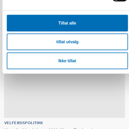
conference report
Tillat alle
30
NOV
1
DES
2026
tillat utvalg
Ikke tillat
VELFERDSPOLITIKK