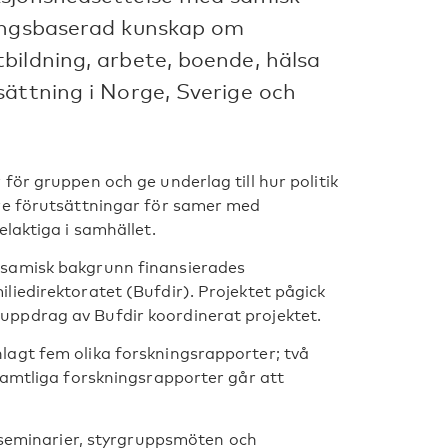
ningsbaserad kunskap om
bildning, arbete, boende, hälsa
sättning i Norge, Sverige och
för gruppen och ge underlag till hur politik
re förutsättningar för samer med
laktiga i samhället.
 samisk bakgrunn finansierades
iedirektoratet (Bufdir). Projektet pågick
ppdrag av Bufdir koordinerat projektet.
agt fem olika forskningsrapporter; två
Samtliga forskningsrapporter går att
, seminarier, styrgruppsmöten och