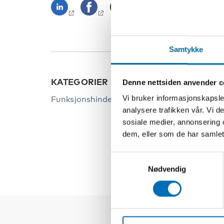
Samtykke
KATEGORIER
NØKK
Denne nettsiden anvender c
Vi bruker informasjonskapsler
Funksjonshinder
Funksj
analysere trafikken vår. Vi 
Like r
sosiale medier, annonsering 
dem, eller som de har samlet
Samer
Samtykkevalg
Nødvendig