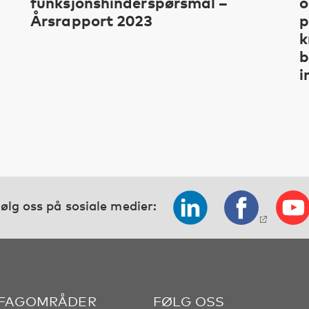
funksjonshinderspørsmål –
o
Årsrapport 2023
p
k
b
i
ølg oss på sosiale medier:
 FAGOMRÅDER
FØLG OSS