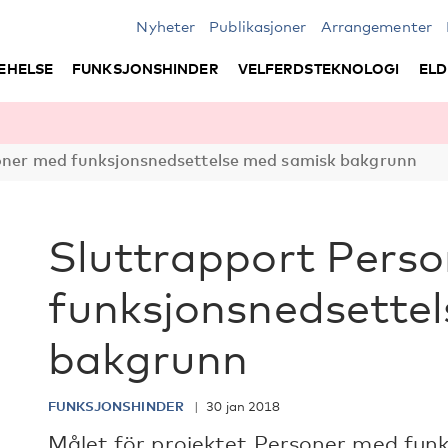
Nyheter
Publikasjoner
Arrangementer
EHELSE
FUNKSJONSHINDER
VELFERDSTEKNOLOGI
ELD
oner med funksjonsnedsettelse med samisk bakgrunn
Sluttrapport Pers
funksjonsnedsette
bakgrunn
FUNKSJONSHINDER
30 jan 2018
Målet för projektet Personer med fun