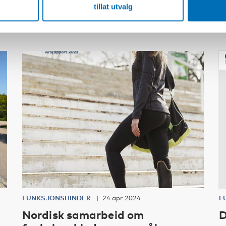
Relatert innhold
tillat utvalg
FUNKSJONSHINDER
24 apr 2024
F
Nordisk samarbeid om
D