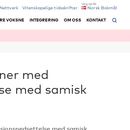
Nettverk
Vitenskapelige tidsskrifter
Norsk Bokmål
RE VOKSNE
INTEGRERING
OM OSS
KONTAKT
oner med
lse med samisk
ksjonsnedsettelse med samisk