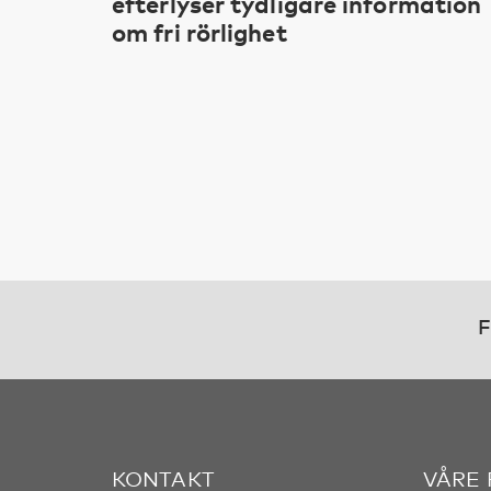
efterlyser tydligare information
om fri rörlighet
F
KONTAKT
VÅRE