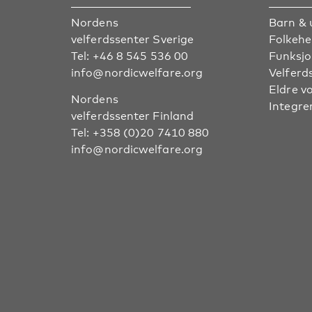
Nordens
Barn & 
velferdssenter Sverige
Folkehe
Tel:
+46 8 545 536 00
Funksjo
info@nordicwelfare.org
Velferd
Eldre v
Nordens
Integre
velferdssenter Finland
Tel:
+358 (0)20 7410 880
info@nordicwelfare.org