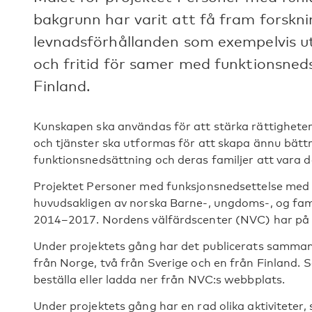
bakgrunn har varit att få fram forsk
levnadsförhållanden som exempelvis ut
och fritid för samer med funktionsned
Finland.
Kunskapen ska användas för att stärka rättigheter 
och tjänster ska utformas för att skapa ännu bätt
funktionsnedsättning och deras familjer att vara de
Projektet Personer med funksjonsnedsettelse med
huvudsakligen av norska Barne-, ungdoms-, og famil
2014–2017. Nordens välfärdscenter (NVC) har på u
Under projektets gång har det publicerats sammanl
från Norge, två från Sverige och en från Finland. 
beställa eller ladda ner från NVC:s webbplats.
Under projektets gång har en rad olika aktiviteter