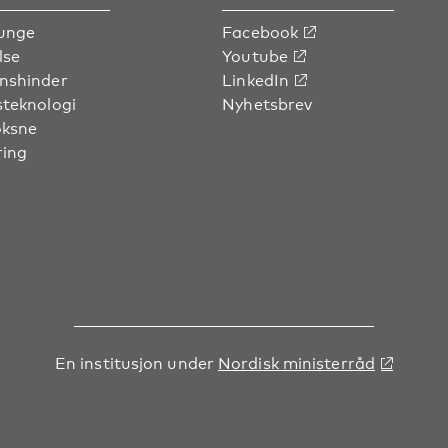
unge
Facebook
lse
Youtube
nshinder
LinkedIn
steknologi
Nyhetsbrev
oksne
ring
En institusjon under
Nordisk ministerråd