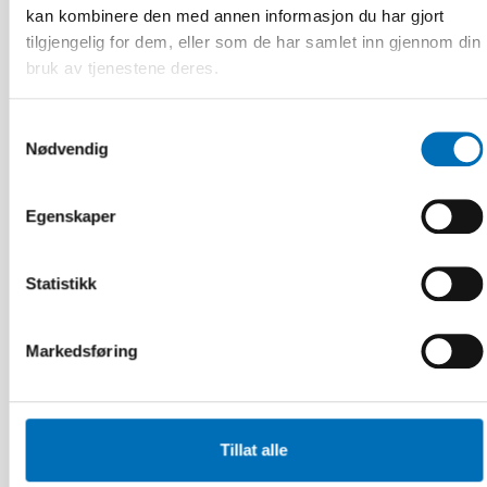
kan kombinere den med annen informasjon du har gjort
tilgjengelig for dem, eller som de har samlet inn gjennom din
bruk av tjenestene deres.
Samtykkevalg
Nødvendig
FUNKSJONSHINDER
9 apr 2026
Nordisk samarbeid om
Egenskaper
Funksjonshinderspørsmål – Årsrapport 2025
Statistikk
10
11
NOV
2026
Markedsføring
Tillat alle