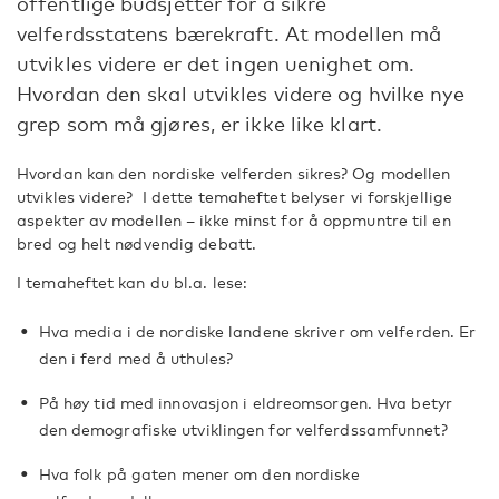
offentlige budsjetter for å sikre
velferdsstatens bærekraft. At modellen må
utvikles videre er det ingen uenighet om.
Hvordan den skal utvikles videre og hvilke nye
grep som må gjøres, er ikke like klart.
Hvordan kan den nordiske velferden sikres? Og modellen
utvikles videre? I dette temaheftet belyser vi forskjellige
aspekter av modellen – ikke minst for å oppmuntre til en
bred og helt nødvendig debatt.
I temaheftet kan du bl.a. lese:
Hva media i de nordiske landene skriver om velferden. Er
den i ferd med å uthules?
På høy tid med innovasjon i eldreomsorgen. Hva betyr
den demografiske utviklingen for velferdssamfunnet?
Hva folk på gaten mener om den nordiske