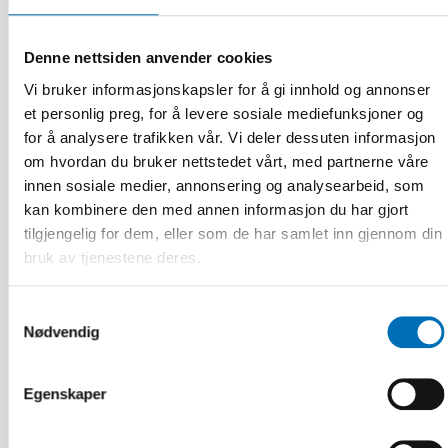
Denne nettsiden anvender cookies
FUNKSJONSHINDER
Vi bruker informasjonskapsler for å gi innhold og annonser
17 jun 2026
et personlig preg, for å levere sosiale mediefunksjoner og
“Active citizenship is not a privilege; it is a
for å analysere trafikken vår. Vi deler dessuten informasjon
right”
om hvordan du bruker nettstedet vårt, med partnerne våre
innen sosiale medier, annonsering og analysearbeid, som
kan kombinere den med annen informasjon du har gjort
tilgjengelig for dem, eller som de har samlet inn gjennom din
bruk av tjenestene deres.
Samtykkevalg
Nødvendig
Egenskaper