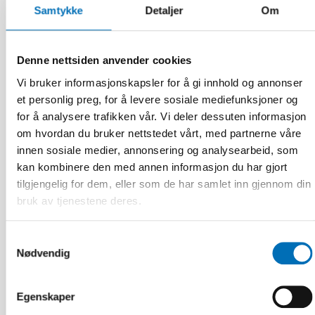
Samtykke
Detaljer
Om
Denne nettsiden anvender cookies
FUNKSJONSHINDER
17 jun 2026
Vi bruker informasjonskapsler for å gi innhold og annonser
“Active citizenship is not a privilege; it is a
et personlig preg, for å levere sosiale mediefunksjoner og
right”
for å analysere trafikken vår. Vi deler dessuten informasjon
om hvordan du bruker nettstedet vårt, med partnerne våre
innen sosiale medier, annonsering og analysearbeid, som
kan kombinere den med annen informasjon du har gjort
tilgjengelig for dem, eller som de har samlet inn gjennom din
bruk av tjenestene deres.
Samtykkevalg
Nødvendig
Egenskaper