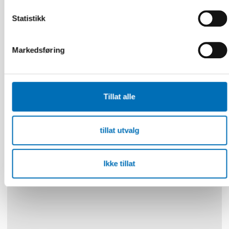
Statistikk
Markedsføring
FUNKSJONSHINDER
2 mai 2025
Nordisk samarbeid om
funksjonshinderspørsmål – Årsrapport 2024
Tillat alle
tillat utvalg
10
11
NOV
2026
Ikke tillat