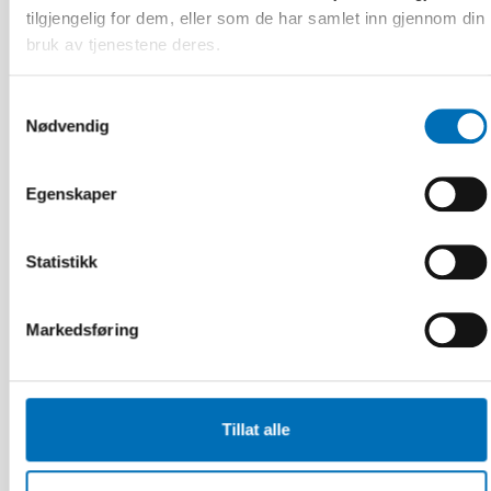
tilgjengelig for dem, eller som de har samlet inn gjennom din
bruk av tjenestene deres.
Samtykkevalg
Nødvendig
INTEGRERING
16 mar 2026
How is the second generation doing?
Egenskaper
Promoting integration of migrants and their
families in the Nordic countries
Statistikk
24
MAR
2026
Markedsføring
Tillat alle