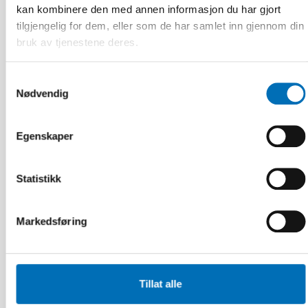
kan kombinere den med annen informasjon du har gjort
tilgjengelig for dem, eller som de har samlet inn gjennom din
bruk av tjenestene deres.
Samtykkevalg
Nødvendig
FUNKSJONSHINDER
9 apr 2026
Nordisk samarbeid om
Egenskaper
Funksjonshinderspørsmål – Årsrapport 2025
Statistikk
10
11
NOV
2026
Markedsføring
Tillat alle