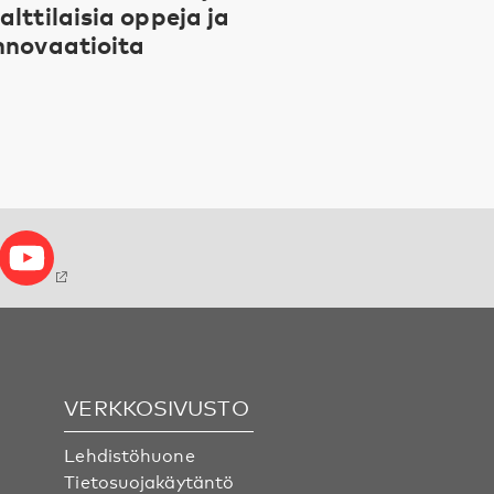
alttilaisia oppeja ja
nnovaatioita
VERKKOSIVUSTO
Lehdistöhuone
Tietosuojakäytäntö