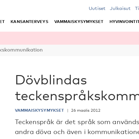
Uutiset
Julkaisut
T
ET
KANSANTERVEYS
VAMMAISKYSYMYKSET
HYVINVOINTI
åkskommunikation
Dövblindas
teckenspråkskomm
VAMMAISKYSYMYKSET
26 maalis 2012
Teckenspråk är det språk som använd
andra döva och även i kommunikatio