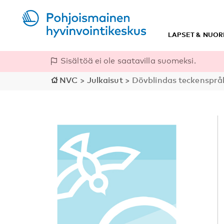
LAPSET & NUOR
Sisältöä ei ole saatavilla suomeksi.
NVC
>
Julkaisut
>
Dövblindas teckenspr