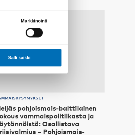
10
11
MARRAS
2026
Markkinointi
Salli kaikki
AMMAISKYSYMYKSET
eljäs pohjoismais-balttilainen
okous vammaispolitiikasta ja
äytännöistä: Osallistava
riisivalmius – Pohjoismais-