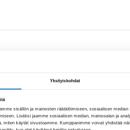
Yksityiskohdat
itä
mme sisällön ja mainosten räätälöimiseen, sosiaalisen median
Asiaan liittyvää sisältöä
iseen. Lisäksi jaamme sosiaalisen median, mainosalan ja analy
, miten käytät sivustoamme. Kumppanimme voivat yhdistää näitä t
n kerätty, kun olet käyttänyt heidän palvelujaan.