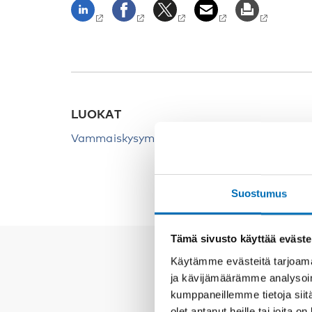
LUOKAT
Vammaiskysymykset
Suostumus
Tämä sivusto käyttää eväste
Käytämme evästeitä tarjoama
ja kävijämäärämme analysoim
kumppaneillemme tietoja siitä
olet antanut heille tai joita o