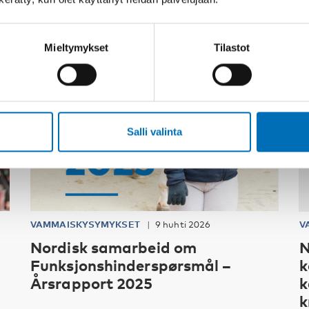
Mieltymykset
Tilastot
Salli valinta
VAMMAISKYSYMYKSET
9 huhti 2026
V
Nordisk samarbeid om
N
Funksjonshinderspørsmål –
k
Årsrapport 2025
k
k