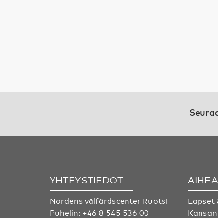
Seuraa
YHTEYSTIEDOT
AIHE
Nordens välfärdscenter Ruotsi
Lapset 
Puhelin:
+46 8 545 536 00
Kansan