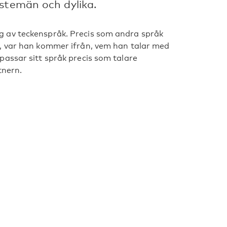
nstemän och dylika.
 av teckenspråk. Precis som andra språk
, var han kommer ifrån, vem han talar med
assar sitt språk precis som talare
tnern.