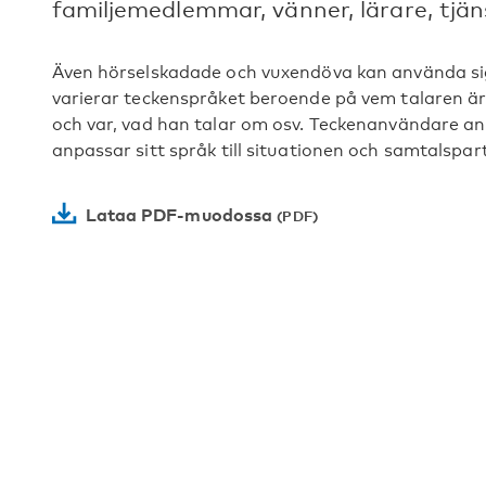
familjemedlemmar, vänner, lärare, tjä
Även hörselskadade och vuxendöva kan använda sig
varierar teckenspråket beroende på vem talaren är
och var, vad han talar om osv. Teckenanvändare anp
anpassar sitt språk till situationen och samtalspar
Lataa PDF-muodossa