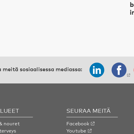
b
i
 meitä sosiaalisessa mediassa:
ALUEET
SEURAA MEITÄ
& nouret
Facebook
terveys
Youtube