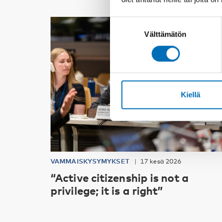
Suostumuksen
Välttämätön
valinta
Kiellä
VAMMAISKYSYMYKSET
17 kesä 2026
“Active citizenship is not a
privilege; it is a right”