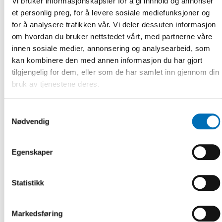
Vi bruker informasjonskapsler for å gi innhold og annonser
de nordiska länderna. Också politiken på området varierar
et personlig preg, for å levere sosiale mediefunksjoner og
och det finns goda möjligheter för länderna att lära sig och
for å analysere trafikken vår. Vi deler dessuten informasjon
inspireras av varandras politiska initiativ.
om hvordan du bruker nettstedet vårt, med partnerne våre
Resultat
innen sosiale medier, annonsering og analysearbeid, som
kan kombinere den med annen informasjon du har gjort
Projektet Främja hälsosam vikt hos barn och unga i Norden
tilgjengelig for dem, eller som de har samlet inn gjennom din
ska beskriva och jämföra strukturella insatser som syftar till
bruk av tjenestene deres.
en sund tillväxt hos barn. Datainsamlingen baseras på
internationella rekommendationer om strukturella insatser
för att förebygga övervikt hos barn. Resultaten presenteras
Samtykkevalg
i en rapport som publiceras av Nordens välfärdscenter i
Nødvendig
slutet av 2026.
Projektet genomförs i samarbete mellan Institutet för hälsa
Egenskaper
och välfärd (THL), Nordens välfärdscenter och det nordiska
expertnätverket PromoKids.
Statistikk
Markedsføring