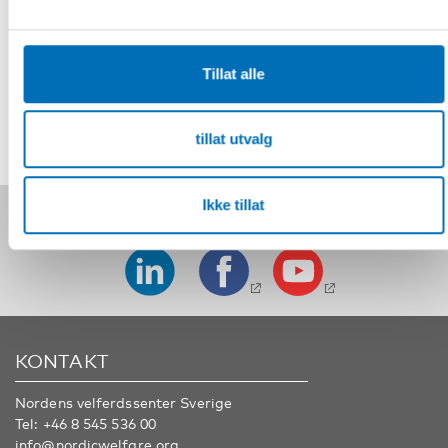
Fakta
Tillat alle
DEL
tillat utvalg
Ikke tillat
Følg oss på sosiale medier:
KONTAKT
Nordens velferdssenter Sverige
Tel:
+46 8 545 536 00
info@nordicwelfare.org