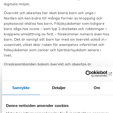
digitala miljön.
Övervikt och obesitas har ökat bland barn och unga i
Norden och kan bidra till många former av kroppslig och
psykosocial ohälsa hos barn. Följdsjukdomar som tidigare
bara sågs hos vuxna – som typ 2-diabetes och rubbningar i
kroppens omsättning av fett – förekommer numera även hos
barn. Det är vanligt att barn tar med sin övervikt också in i
vuxenlivet, vilket ökar risken för exempelvis infertilitet och
folksjukdomar som cancer och hjärtkärlsjukdom senare i
livet.
Orsakssambanden bakom övervikt och obesitas är
multifaktoriella. Det krävs systematiska insatser inom olika
politikområden för att främja hälsosam vikt. Insatserna ska
utformas med tanke på att vistelsemiljöerna hemma, i
skolan och på fritiden varierar med barnets ålder. För
Samtykke
Detaljer
Om
individen ger en sund tillväxt i barndomen en bra grund för
den livslånga hälsan. Också samhället har mycket att vinna
på att främja hälsosam viktutveckling hos barn och unga.
Denne nettsiden anvender cookies
Förekomsten av övervikt och obesitas skiljer sig åt mellan