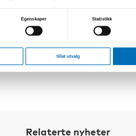
er på Färöarna, Island och i Norge och
Egenskaper
Statistikk
 aktörer lyckas hitta
 sin egen byråkrati. Tidskriftens fjärde
and. Trots att de saknar fotfäste i
e har ansvar för sin egen situation.
lser för att de inte «hör till». Många av
tillat utvalg
Relaterte nyheter