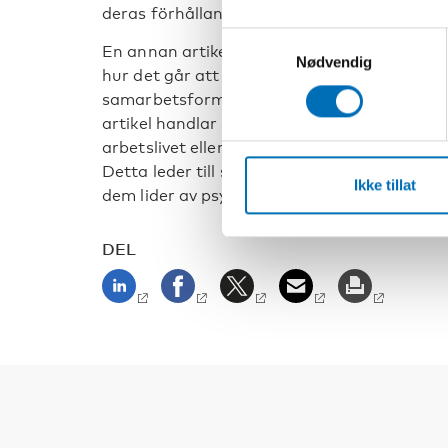
deras förhållande till att meka med bilar.
Samtykkevalg
En annan artikel belyser skolors hälsotjänst
Nødvendig
hur det går att hjälpa ungdomarna när olika
samarbetsformer i stället för att vara fast i
artikel handlar om unga i utanförskap i Finl
arbetslivet eller i utbildning känner de att d
Detta leder till skuld, skam och självförebråe
Ikke tillat
dem lider av psykisk ohälsa.
DEL