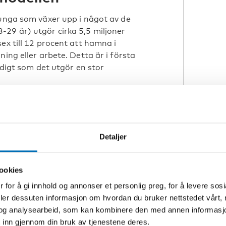
 unga som växer upp i något av de
29 år) utgör cirka 5,5 miljoner
ex till 12 procent att hamna i
ing eller arbete. Detta är i första
idigt som det utgör en stor
 unga med psykisk ohälsa. Det ser
rna, även om det finns skillnader.
r regionen – den följer snarare en
 höginkomstländer.
Detaljer
tanförskap
ookies
rskning / Nordic Welfare Research har
 for å gi innhold og annonser et personlig preg, for å levere sos
å danska artiklar handlar bland annat
deler dessuten informasjon om hvordan du bruker nettstedet vårt,
sförvandling. I den ena med
og analysearbeid, som kan kombinere den med annen informasjon d
 och i den andre från pojkar och
 inn gjennom din bruk av tjenestene deres.