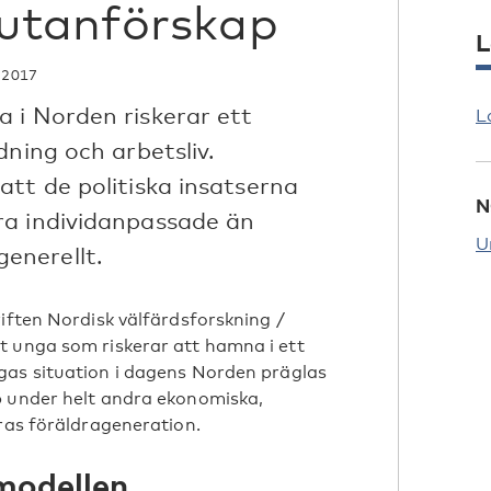
utanförskap
L
 2017
 i Norden riskerar ett
L
dning och arbetsliv.
tt de politiska insatserna
N
ra individanpassade än
U
enerellt.
riften Nordisk välfärdsforskning /
t unga som riskerar att hamna i ett
gas situation i dagens Norden präglas
p under helt andra ekonomiska,
eras föräldrageneration.
modellen