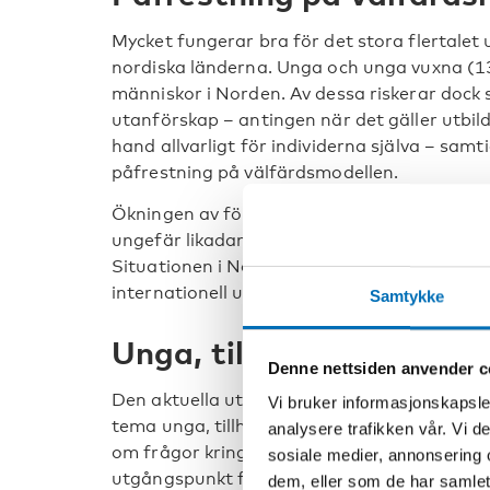
Mycket fungerar bra för det stora flertalet
nordiska länderna. Unga och unga vuxna (13-
människor i Norden. Av dessa riskerar dock s
utanförskap – antingen när det gäller utbildn
hand allvarligt för individerna själva – samt
påfrestning på välfärdsmodellen.
Ökningen av förtidspensionering ökar bland
ungefär likadant ut i de olika nordiska lände
Situationen i Norden är dock inte speciell fö
internationell utveckling, speciellt synbar i
Samtykke
Unga, tillhörighet och u
Denne nettsiden anvender c
Den aktuella utgåvan av Nordisk välfärdsfo
Vi bruker informasjonskapsler
tema unga, tillhörighet och utanförskap. Tv
analysere trafikken vår. Vi 
om frågor kring kön, etnicitet och identitet
sosiale medier, annonsering 
utgångspunkt från flickor och deras vänskap
dem, eller som de har samlet