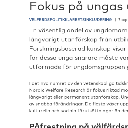
Fokus på ungas 
VELFERDSPOLITIKK, ARBETSINKLUDERING
7 sep
En väsentlig andel av ungdomarna
långvarigt utanförskap från utbil
Forskningsbaserad kunskap visar a
för dessa unga snarare måste va
utformade för ungdomsgruppen g
I det nya numret av den vetenskapliga tidsk
Nordic Welfare Research är fokus riktad mo
långvarigt eller permanent utanförskap. Un
av snabba förändringar. De flesta växer up
kulturella och sociala förutsättningar än d
Påfrestning på välfärds