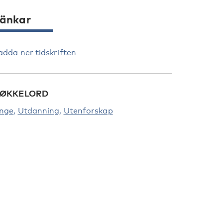
änkar
adda ner tidskriften
ØKKELORD
nge
Utdanning
Utenforskap