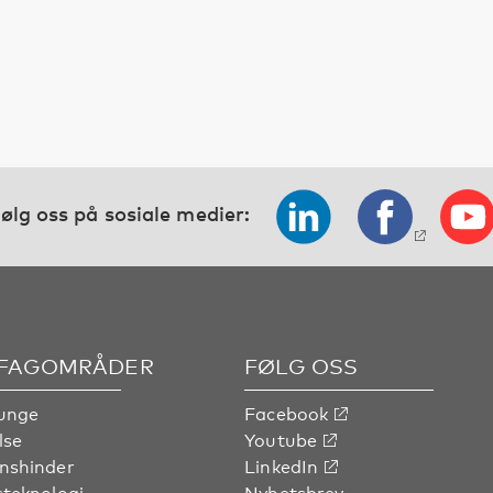
ølg oss på sosiale medier:
 FAGOMRÅDER
FØLG OSS
unge
Facebook
lse
Youtube
nshinder
LinkedIn