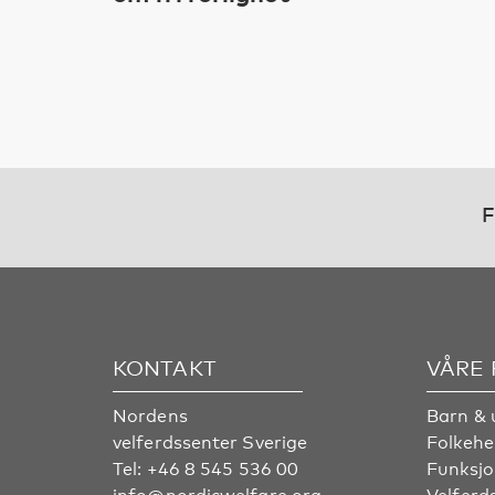
F
KONTAKT
VÅRE
Nordens
Barn & 
velferdssenter Sverige
Folkehe
Tel:
+46 8 545 536 00
Funksjo