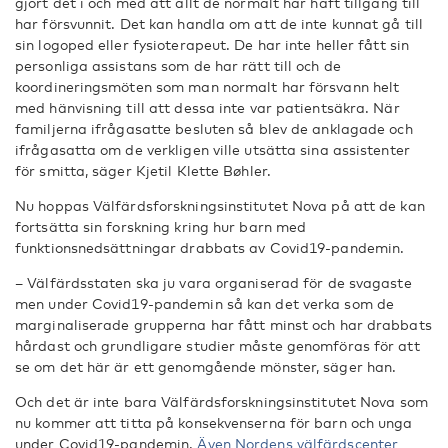
gjort det i och med att allt de normalt har haft tillgång till
har försvunnit. Det kan handla om att de inte kunnat gå till
sin logoped eller fysioterapeut. De har inte heller fått sin
personliga assistans som de har rätt till och de
koordineringsmöten som man normalt har försvann helt
med hänvisning till att dessa inte var patientsäkra. När
familjerna ifrågasatte besluten så blev de anklagade och
ifrågasatta om de verkligen ville utsätta sina assistenter
för smitta, säger Kjetil Klette Bøhler.
Nu hoppas Välfärdsforskningsinstitutet Nova på att de kan
fortsätta sin forskning kring hur barn med
funktionsnedsättningar drabbats av Covid19-pandemin.
– Välfärdsstaten ska ju vara organiserad för de svagaste
men under Covid19-pandemin så kan det verka som de
marginaliserade grupperna har fått minst och har drabbats
hårdast och grundligare studier måste genomföras för att
se om det här är ett genomgående mönster, säger han.
Och det är inte bara Välfärdsforskningsinstitutet Nova som
nu kommer att titta på konsekvenserna för barn och unga
under Covid19-pandemin.
Även Nordens välfärdscenter