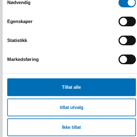
Nødvendig
Egenskaper
Statistikk
Markedsføring
ELDRE VOKSNE
1 jul 2026
Tillat alle
Age-friendly development requires a whole-of-
society approach
tillat utvalg
Ikke tillat