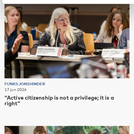
FUNKSJONSHINDER
17 jun 2026
“Active citizenship is not a privilege; it is a
right”