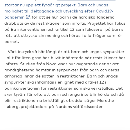
startar nu upp ett fyraårigt projekt, Barn och ungas
möjlighet till deltagande och utveckling efter Covid19-
pandemin
, för att se hur barn i de nordiska länderna
drabbats av de restriktioner som införts. Projektet har fokus
på Barnkonventionen och artikel 12 som fokuserar på barns
rätt att uttrycka sin mening och höras i alla frågor som rör
barnet.
– Vårt intryck så här långt är att barn och ungas synpunkter
i allt för liten grad har blivit inhämtade när restriktioner har
införts. Studien från Nova visar hur avgörande det är att
myndigheterna hämtar in synpunkter från barn och deras
anhöriga innan de sätter in restriktioner. Barn och ungas
synpunkter ska inhämtas i enlighet med artikel 12 i
barnkonventionen för restriktioner som ska verkställas. Det
sker tyvärr för ofta att barn och unga inte blir hörda och då
blir restriktionerna bristfälligt utredda, säger Merethe
Løberg, projektledare på Nordens välfärdscenter.