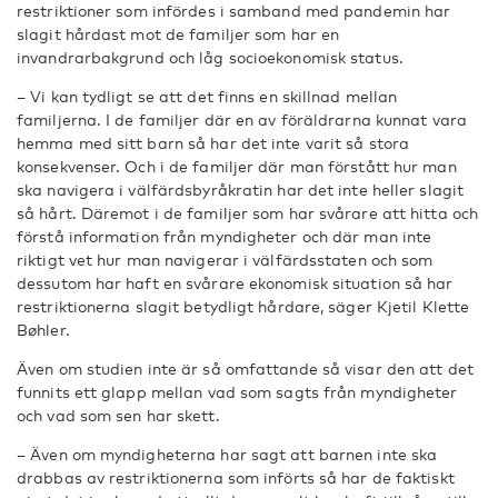
restriktioner som infördes i samband med pandemin har
slagit hårdast mot de familjer som har en
invandrarbakgrund och låg socioekonomisk status.
– Vi kan tydligt se att det finns en skillnad mellan
familjerna. I de familjer där en av föräldrarna kunnat vara
hemma med sitt barn så har det inte varit så stora
konsekvenser. Och i de familjer där man förstått hur man
ska navigera i välfärdsbyråkratin har det inte heller slagit
så hårt. Däremot i de familjer som har svårare att hitta och
förstå information från myndigheter och där man inte
riktigt vet hur man navigerar i välfärdsstaten och som
dessutom har haft en svårare ekonomisk situation så har
restriktionerna slagit betydligt hårdare, säger Kjetil Klette
Bøhler.
Även om studien inte är så omfattande så visar den att det
funnits ett glapp mellan vad som sagts från myndigheter
och vad som sen har skett.
– Även om myndigheterna har sagt att barnen inte ska
drabbas av restriktionerna som införts så har de faktiskt