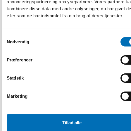
annonceringspartnere og analysepartnere. Vores partnere k
kombinere disse data med andre oplysninger, du har givet d
eller som de har indsamlet fra din brug af deres tjenester.
Samtykkevalg
Nødvendig
Præferencer
ÆLDRE VOKSNE
Statistik
1 jul 2026
Age-friendly development requires a whole-of-
society approach
Marketing
Tillad alle