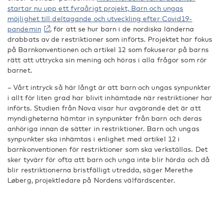
startar nu upp ett fyraårigt projekt, Barn och ungas
möjlighet till deltagande och utveckling efter Covid19-
pandemin
, för att se hur barn i de nordiska länderna
drabbats av de restriktioner som införts. Projektet har fokus
på Barnkonventionen och artikel 12 som fokuserar på barns
rätt att uttrycka sin mening och höras i alla frågor som rör
barnet.
– Vårt intryck så här långt är att barn och ungas synpunkter
i allt för liten grad har blivit inhämtade när restriktioner har
införts. Studien från Nova visar hur avgörande det är att
myndigheterna hämtar in synpunkter från barn och deras
anhöriga innan de sätter in restriktioner. Barn och ungas
synpunkter ska inhämtas i enlighet med artikel 12 i
barnkonventionen för restriktioner som ska verkställas. Det
sker tyvärr för ofta att barn och unga inte blir hörda och då
blir restriktionerna bristfälligt utredda, säger Merethe
Løberg, projektledare på Nordens välfärdscenter.