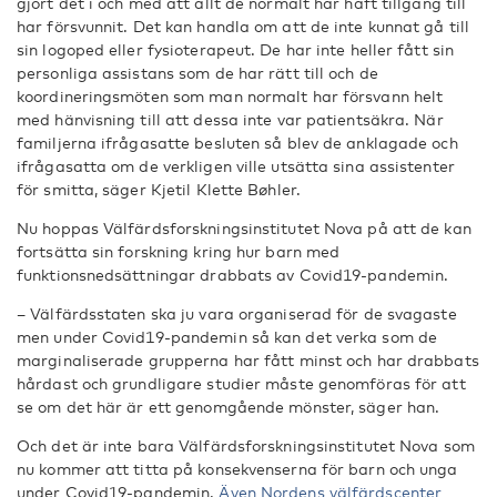
gjort det i och med att allt de normalt har haft tillgång till
har försvunnit. Det kan handla om att de inte kunnat gå till
sin logoped eller fysioterapeut. De har inte heller fått sin
personliga assistans som de har rätt till och de
koordineringsmöten som man normalt har försvann helt
med hänvisning till att dessa inte var patientsäkra. När
familjerna ifrågasatte besluten så blev de anklagade och
ifrågasatta om de verkligen ville utsätta sina assistenter
för smitta, säger Kjetil Klette Bøhler.
Nu hoppas Välfärdsforskningsinstitutet Nova på att de kan
fortsätta sin forskning kring hur barn med
funktionsnedsättningar drabbats av Covid19-pandemin.
– Välfärdsstaten ska ju vara organiserad för de svagaste
men under Covid19-pandemin så kan det verka som de
marginaliserade grupperna har fått minst och har drabbats
hårdast och grundligare studier måste genomföras för att
se om det här är ett genomgående mönster, säger han.
Och det är inte bara Välfärdsforskningsinstitutet Nova som
nu kommer att titta på konsekvenserna för barn och unga
under Covid19-pandemin.
Även Nordens välfärdscenter