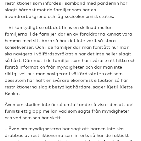
restriktioner som infördes i samband med pandemin har
slagit hårdast mot de familjer som har en
invandrarbakgrund och låg socioekonomisk status.
– Vi kan tydligt se att det finns en skillnad mellan
familjerna. I de familjer där en av föräldrarna kunnat vara
hemma med sitt barn så har det inte varit så stora
konsekvenser. Och i de familjer där man förstått hur man
ska navigera i välfärdsbyråkratin har det inte heller slagit
så hårt. Däremot i de familjer som har svårare att hitta och
förstå information från myndigheter och där man inte
riktigt vet hur man navigerar i välfärdsstaten och som
dessutom har haft en svårare ekonomisk situation så har
restriktionerna slagit betydligt hårdare, säger Kjetil Klette
Bøhler.
Även om studien inte är så omfattande så visar den att det
funnits ett glapp mellan vad som sagts från myndigheter
och vad som sen har skett.
– Även om myndigheterna har sagt att barnen inte ska
drabbas av restriktionerna som införts så har de faktiskt