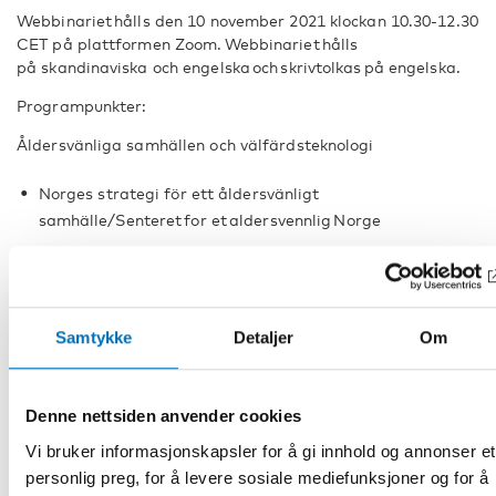
Webbinariet hålls den 10 november 2021 klockan 10.30-12.30
CET på plattformen Zoom. Webbinariet hålls
på skandinaviska och engelska och skrivtolkas på engelska.
Programpunkter:
Åldersvänliga samhällen och välfärdsteknologi
Norges strategi för ett åldersvänligt
samhälle/Senteret for et aldersvennlig Norge
Brugbare byer for seniorer, en
idékatalog/Sundhedsstyrelsen Danmark
VälTel Välfärdsteknologi i Nordens Gröna Bälte/
Samtykke
Detaljer
Om
Östersund och region Jämtland, Sverige
Paneldiskussion med inbjudna gäster
Denne nettsiden anvender cookies
Lösningar för att främja god funktionsförmåga och hälsa
Vi bruker informasjonskapsler for å gi innhold og annonser et
hos äldre vuxna
personlig preg, for å levere sosiale mediefunksjoner og for å