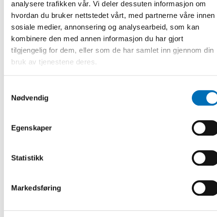
analysere trafikken vår. Vi deler dessuten informasjon om
Optimizing functionality.
hvordan du bruker nettstedet vårt, med partnerne våre innen
The Finnish National Programme on Ageing 2030. Age instit
sosiale medier, annonsering og analysearbeid, som kan
Äldreinstitutet, Finland
kombinere den med annen informasjon du har gjort
Hur kan forskningsresultat om levnadsvanor omvandlas
tilgjengelig for dem, eller som de har samlet inn gjennom din
till samhällspraktik? Erfarenheter av FINGER-modellen.
bruk av tjenestene deres.
Karolinska Institutet, Sverige
Samtykkevalg
Exempel på den offentliga måltidens roll för hälsa och
Nødvendig
funktionalitet. Kommundietistens perspektiv. Örebro
kommun, Sverige
Egenskaper
Paneldiskussion med inbjudna gäster
Registrering og informasjon
Statistikk
Markedsføring
DEL