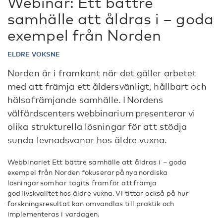
Webinar: Ett bättre
samhälle att åldras i – goda
exempel från Norden
ELDRE VOKSNE
Norden är i framkant när det gäller arbetet
med att främja ett åldersvänligt, hållbart och
hälsofrämjande samhälle. I Nordens
välfärdscenters webbinarium presenterar vi
olika strukturella lösningar för att stödja
sunda levnadsvanor hos äldre vuxna.
Webbinariet Ett bättre samhälle att åldras i – goda
exempel från Norden fokuserar på nya nordiska
lösningar som har tagits fram för att främja
god livskvalitet hos äldre vuxna. Vi tittar också på hur
forskningsresultat kan omvandlas till praktik och
implementeras i vardagen.